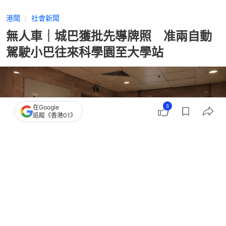
港聞
社會新聞
無人車｜城巴獲批先導牌照 准兩自動
駕駛小巴往來科學園至大學站
5
在Google
追蹤《香港01》
撰文：
任葆穎
出版：
2026-07-15 16:45
更新：
2026-07-15 17:07