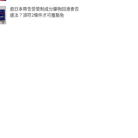
遊日本帶含受管制成分藥物回港會否
違法？須符2條件才可獲豁免