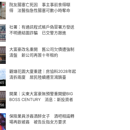
院友腸塞亡死因 事主事前食得瞓
得 法醫指急性腸塞可數小時奪命
社署：有通訊程式帳戶偽冒署方發送
不明連結圖詐騙 已交警方跟進
大富豪改名重開 舊公司欠債遭強制
清盤 新公司再簽十年租約
觀塘花園大廈重建｜房協料2028年起
清拆兩廈 居民陸續遷至鴻鵠臺
:45
開業｜尖東大富豪無預警重開變BIG
BOSS CENTURY 消息：新投資者
:56
保險業員涉姦酒醉女子 酒吧相識轉
場再飲被姦 被告反指女方要求