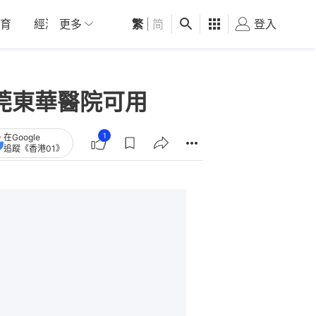
育
經濟
更多
01深圳
繁
觀點
|
简
健康
好食玩飛
登入
女
莞東華醫院可用
1
在Google
追蹤《香港01》