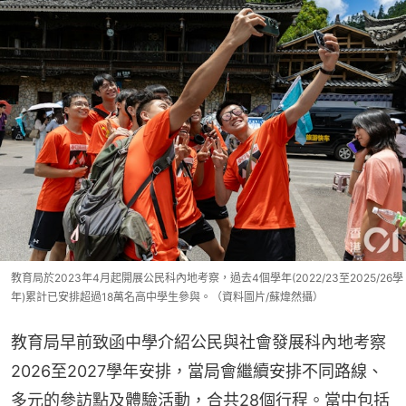
教育局於2023年4月起開展公民科內地考察，過去4個學年(2022/23至2025/26學
年)累計已安排超過18萬名高中學生參與。（資料圖片/蘇煒然攝）
教育局早前致函中學介紹公民與社會發展科內地考察
2026至2027學年安排，當局會繼續安排不同路線、
多元的參訪點及體驗活動，合共28個行程。當中包括