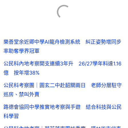
樂善堂余近卿中學AI龍舟檢測系統 糾正姿勢增同步
率助奪學界冠軍
公民科內地考察開支連續3年升 26/27學年料達1.16
億 按年增38%
公民科考察團｜圓玄二中赴韶關兩日 老師分層駐守
巡房、禁叫外賣
路德會協同中學推實地考察與手遊 結合科技與公民
科學習