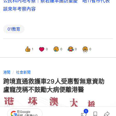
公民科內地考察｜蔡若蓮率團訪重慶 晤11省市代表
談來年考察內容
01教育
1
0
0
0
0
港聞
社會新聞
跨境直通救護車29人受惠暫無意資助
盧寵茂稱不鼓勵大病便離港醫
5
在Google
追蹤《香港01》