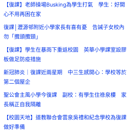
【復課】老師操場Busking為學生打氣 學生：好開
心不用再困在家
復課│瀝源邨附近小學家長有喜有憂 告誡子女校內
勿「攬頭攬頸」
【復課】學生在暴雨下重返校園 英華小學課室設膠
板做足防疫措施
新冠肺炎｜復課近兩星期 中三生感開心：學校等於
第二個屋企
聖公會主風小學今復課 副校：有學生住祿泉樓 家
長稱正自我隔離
【校園天地】道教聯合會雲泉吳禮和紀念學校為復課
做好準備