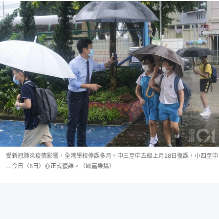
受新冠肺炎疫情影響，全港學校停課多月。中三至中五級上月28日復課，小四至中
二今日（8日）亦正式復課。（歐嘉樂攝）