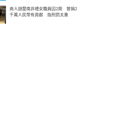
商人胡楚南非禮女職員囚2周 曾捐2
千萬人民幣有貢獻 指刑罰太重