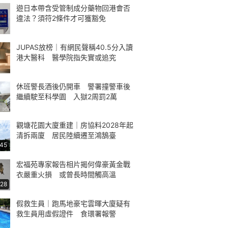
遊日本帶含受管制成分藥物回港會否
違法？須符2條件才可獲豁免
JUPAS放榜｜有網民聲稱40.5分入讀
港大醫科 醫學院指失實或追究
休班警長酒後仍開車 警署撞警車後
繼續駛至科學園 入獄2周罰2萬
觀塘花園大廈重建｜房協料2028年起
清拆兩廈 居民陸續遷至鴻鵠臺
:45
宏福苑專家報告相片揭何偉豪黃金戰
衣嚴重火損 或曾長時間觸高溫
:28
假救生員｜跑馬地豪宅雲暉大廈疑有
救生員用虛假證件 食環署報警