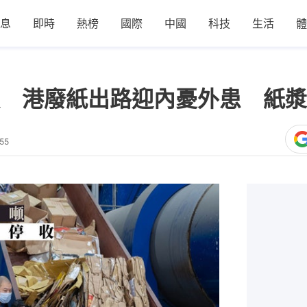
息
即時
熱榜
國際
中國
科技
生活
體
 港廢紙出路迎內憂外患 紙漿
55