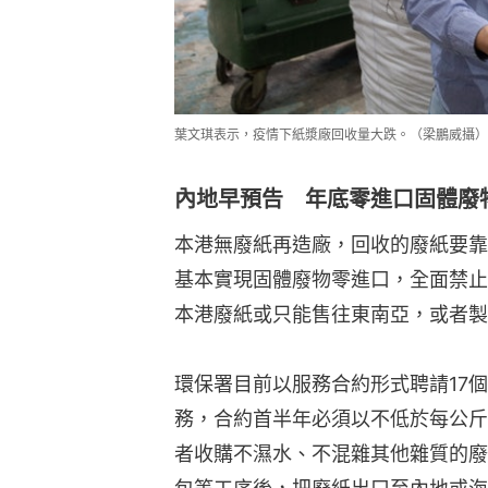
葉文琪表示，疫情下紙漿廠回收量大跌。（梁鵬威攝）
內地早預告 年底零進口固體廢
本港無廢紙再造廠，回收的廢紙要靠
基本實現固體廢物零進口，全面禁止
本港廢紙或只能售往東南亞，或者製
環保署目前以服務合約形式聘請17
務，合約首半年必須以不低於每公斤
者收購不濕水、不混雜其他雜質的廢