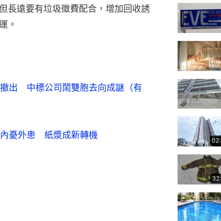
但長遠要有垃圾徵費配合，增加回收誘
運。
撤出　中標公司鬧雙胞去向成
謎
（有
內憂外患　紙漿成新轉機
02
32