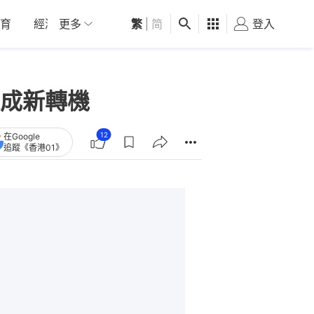
育
經濟
更多
01深圳
繁
觀點
|
简
健康
好食玩飛
登入
女
成新轉機
12
在Google
追蹤《香港01》