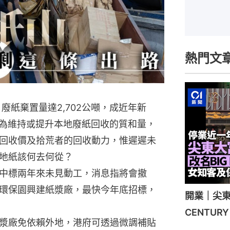
熱門文
廢紙棄置量達2,702公噸，成近年新
。為維持或提升本地廢紙回收的質和量，
回收價及拾荒者的回收動力，惟遲遲未
地紙該何去何從？
中標兩年來未見動工，消息指將會撤
環保園興建紙漿廠，最快今年底招標，
開業｜尖東
CENTU
漿廠免依賴外地，港府可透過微調補貼