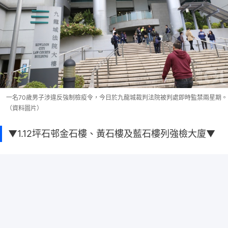
一名70歲男子涉違反強制檢疫令，今日於九龍城裁判法院被判處即時監禁兩星期。
（資料圖片）
▼1.12坪石邨金石樓、黃石樓及藍石樓列強檢大廈▼