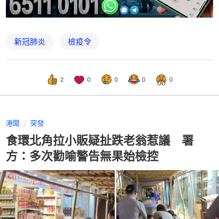
新冠肺炎
檢疫令
2
0
0
0
0
港聞
突發
食環北角拉小販疑扯跌老翁惹議 署
方：多次勸喻警告無果始檢控