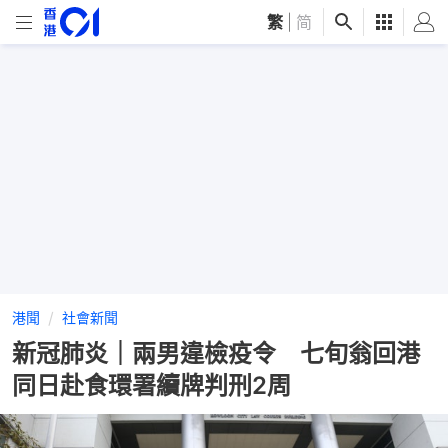
繁
|
简
港聞
社會新聞
新冠肺炎｜兩男違檢疫令 七旬翁回港
同日赴食環署續牌判刑2周