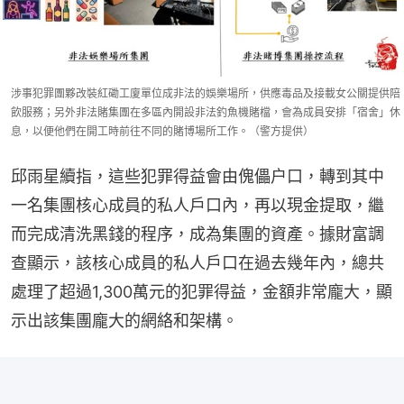
涉事犯罪團夥改裝紅磡工廈單位成非法的娛樂場所，供應毒品及接載女公關提供陪
飲服務；另外非法賭集團在多區內開設非法釣魚機賭檔，會為成員安排「宿舍」休
息，以便他們在開工時前往不同的賭博場所工作。（警方提供）
邱雨星續指，這些犯罪得益會由傀儡户口，轉到其中
一名集團核心成員的私人戶口內，再以現金提取，繼
而完成清洗黑錢的程序，成為集團的資產。據財富調
查顯示，該核心成員的私人戶口在過去幾年內，總共
處理了超過1,300萬元的犯罪得益，金額非常龐大，顯
示出該集團龐大的網絡和架構。