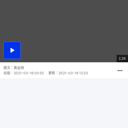
播
放
1:26
總
影
共
片
時
撰文：
黃金棋
間
出版：
2021-03-16 00:55
更新：
2021-03-16 12:23