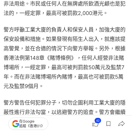
非法用途。市民或任何人在無牌處所飲酒光顧也是犯
法的，一經定罪，最高可被罰款2,000港元。
警方呼籲工業大廈的負責人和保安人員，加強大廈的
保安設備和措施。如果發現有陌生人出入，就應該提
高警覺，並在合適的情況下向警方舉報。另外，根據
香港法例第148章《賭博條例》，任何人經營非法賭
博場所，一經定罪，最高可被判罰款50萬元及監禁7
年。而在非法賭博場所內賭博，最高也可被罰款5萬
元及監禁9個月。
警方警告任何犯罪分子，切勿企圖利用工業大廈的隱
蔽性進行非法勾當，以逃避警方的追查。警方會繼續
採取靈活、情報主導以及跨部門的執法行動，全方位
42
在Google
追蹤《香港01》
打擊各類型的非法場所，徹底堵截三合會的收入來