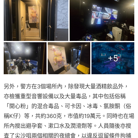
+
5
另外，警方在3個場所內，除發現大量酒精飲品外，
亦檢獲重型音響設備以及大量毒品，其中包括俗稱
「開心粉」的混合毒品、可卡因、冰毒、氯胺酮（俗
稱K仔）等，共約360克，市值約19萬元。同時也在場
所內搜出避孕套、漱口水及潤滑劑等。人員隨後亦搜
查了尖沙咀兩個相關的夜總會，以違反逗留條件拘捕