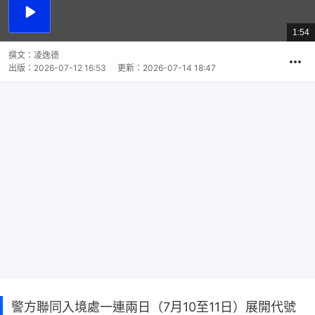
播
放
1:54
總
影
共
片
時
撰文：
凌逸德
間
出版：
2026-07-12 16:53
更新：
2026-07-14 18:47
警方聯同入境處一連兩日（7月10至11日）展開代號