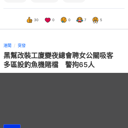
30
0
0
7
5
港聞
突發
黑幫改裝工廈變夜總會聘女公關吸客
多區設釣魚機賭檔 警拘65人