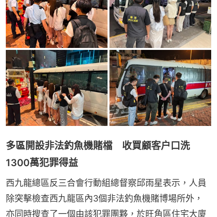
多區開設非法釣魚機賭檔 收買顧客户口洗
1300萬犯罪得益
西九龍總區反三合會行動組總督察邱雨星表示，人員
除突擊檢查西九龍區內3個非法釣魚機賭博場所外，
亦同時搜查了一個由該犯罪團夥，於旺角區住宅大廈