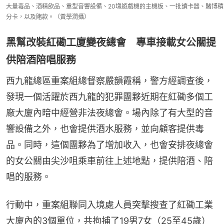
大量毒品、酒精飲品、重型音響設備、20塊遊戲機的主機板、一批讀卡器、賭博積
分卡，以及賭款。（黃學潤攝）
黑幫改裝紅磡工廈變夜總會 專車接載女公關提
供陪酒陪唱服務
西九龍總區重案組總督察嚴韻霞稱，警方經調查後，
發現一個活躍於西九龍的犯罪團夥近期在紅磡多個工
廠大廈內暗中經營非法夜總會。場內除了有大型的音
響設備之外，也會提供酒水服務，並向顧客提供毒
品。同時，這個團夥為了增加收入，也會安排夜總會
的女公關由尖沙咀乘車前往上述地點，提供陪酒、陪
唱的服務。
行動中，重案組聯同入境處人員突擊搜查了紅磡工業
大廈內的3個單位，共拘捕了19男7女（25至45歲）