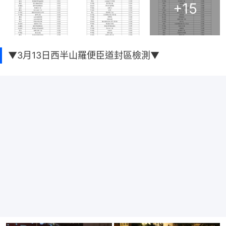
+
15
▼3月13日西半山羅便臣道封區檢測▼