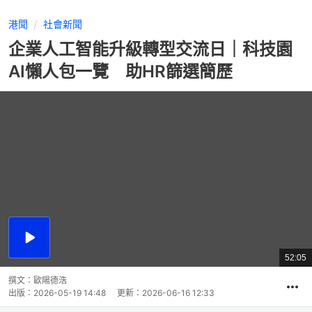
港聞
社會新聞
企業人工智能升級轉型交流日｜科技園
AI懶人包一覽 助HR篩選簡歷
播
放
52:05
總
影
共
片
時
撰文：
歐陽德浩
間
出版：
2026-05-19 14:48
更新：
2026-06-16 12:33