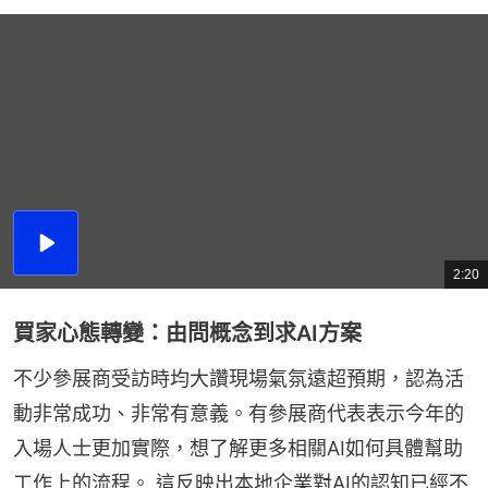
時
間
播
放
2:20
總
影
共
片
時
間
買家心態轉變：由問概念到求AI方案
不少參展商受訪時均大讚現場氣氛遠超預期，認為活
動非常成功、非常有意義。有參展商代表表示今年的
入場人士更加實際，想了解更多相關AI如何具體幫助
工作上的流程。 這反映出本地企業對AI的認知已經不