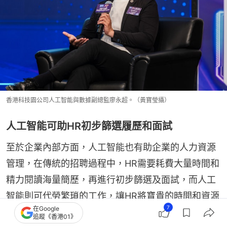
香港科技園公司人工智能與數據副總監廖永超。（黃寶瑩攝）
人工智能可助HR初步篩選履歷和面試
至於企業內部方面，人工智能也有助企業的人力資源
管理，在傳統的招聘過程中，HR需要耗費大量時間和
精力閱讀海量簡歷，再進行初步篩選及面試，而人工
智能則可代勞繁瑣的工作，讓HR將寶貴的時間和資源
7
在Google
放在最後的把關。
追蹤《香港01》