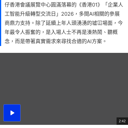
仔香港會議展覽中心圓滿落幕的《香港01》「企業人
工智能升級轉型交流日」2026，多間AI相關的參展
商鼎力支持。除了延續上年人頭湧湧的墟冚場面，今
年最令人振奮的，是入場人士不再是湊熱鬧、聽概
念，而是帶著真實需求來尋找合適的AI方案。
播
放
2:42
總
影
共
片