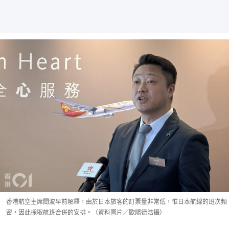
香港航空主席閻波早前解釋，由於日本旅客的訂票量非常低，惟日本航線的班次頻
密，因此採取航班合併的安排。（資料圖片／歐陽德浩攝）