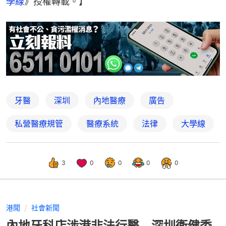
學線
》授權轉載。】
牙醫
深圳
內地醫療
廣告
私營醫療規管
醫療系統
法律
大學線
3
0
0
0
0
港聞
社會新聞
內地牙科店涉港非法行醫 深圳衞健委