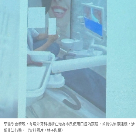
牙醫學會發現，有境外牙科機構在港為市民使用口腔內窺鏡，並提供治療建議，涉
嫌非法行醫。（資料圖片 / 林子慰攝）