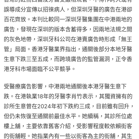
誤導成分宣傳以招徠病人，但深圳牙醫的廣告在港卻
百花齊放。本刊比較同一深圳牙醫集團在中港兩地的
廣告，發現在深圳的版本含蓄得多，因兩地法規之間
的灰色地帶，深圳牙科公司在港賣廣告時形成「無王
管」局面。香港牙醫業界指出，通關後部分本地牙醫
生意下跌三至五成，而跨境廣告的監管漏洞，正令香
港牙科市場面臨不公平競爭。
受醫療廣告影響，中港兩地通關後本港牙醫生意下
跌。在港執業18年的牙醫李肖竹表示，其獨資擁有的
診所生意曾在2024年初下跌約三成，目前雖有回升，
但仍未恢復至通關前最佳水平。她續稱，其診所位處
樓上舖，主要依靠舊客介紹，受影響程度較依賴街客
的街舖輕。她指業內有一些以街客為主的街舖，其生