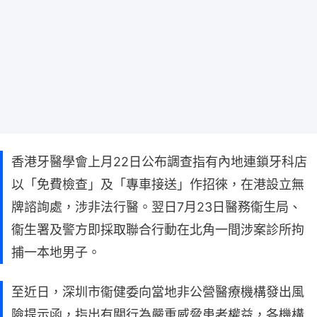
香港牙醫學會上月22日公布調查指有內地連鎖牙科店
以「免費檢查」及「專車接送」作招徠，在港設立無
牌諮詢處，涉非法行醫。翌日7月23日醫務衞生局、
衞生署及警方即採取聯合行動在北角一間涉案診所拘
捕一本地男子。
至近日，深圳市衞健委向當地非公營醫療機構發出風
險提示函，指出有關行為嚴重威脅患者權益，各機構