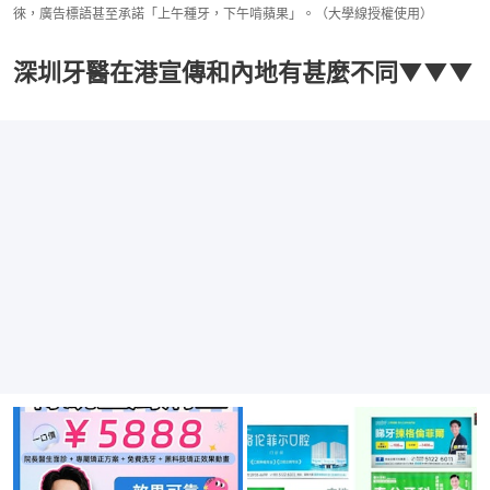
徠，廣告標語甚至承諾「上午種牙，下午啃蘋果」。（大學線授權使用）
深圳牙醫在港宣傳和內地有甚麼不同▼▼▼