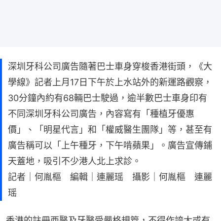
深圳牙科公司廣告隨著巴士車身穿梭香港街頭，《大
學線》記者上月17日下午於上水站外的新運路觀察，
30分鐘內約有68輛巴士駛過，逾半數巴士車身印有
不同深圳牙科公司廣告，內容寫有「種植牙優惠
價」、「明星代言」和「權威醫生團隊」等，甚至有
廣告稱可以「上午種牙，下午啃蘋果」。廣告宣傳鋪
天蓋地，吸引不少港人北上求診。
記者｜何胤樞 編輯｜連麗瑶 攝影｜何胤樞 連麗
瑶
香港的註冊西醫及牙醫受嚴格規管，不得作誇大或有