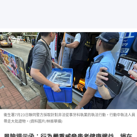
衞生署7月23日聯同警方採取針對非法從事牙科執業的執法行動，行動中執法人員
帶走大批證物。(資料圖片/林振華攝)
風險提示函：行為嚴重威脅患者健康權益 損在