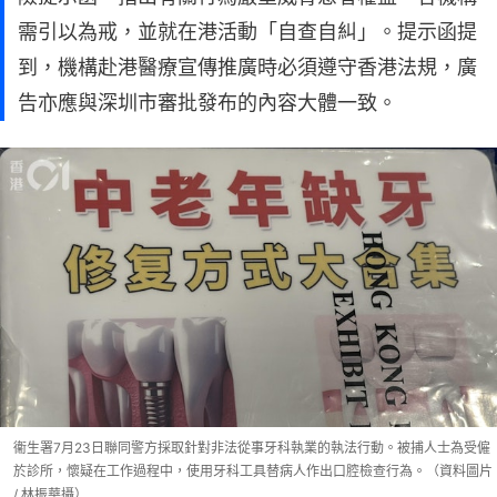
需引以為戒，並就在港活動「自查自糾」。提示函提
到，機構赴港醫療宣傳推廣時必須遵守香港法規，廣
告亦應與深圳市審批發布的內容大體一致。
衞生署7月23日聯同警方採取針對非法從事牙科執業的執法行動。被捕人士為受僱
於診所，懷疑在工作過程中，使用牙科工具替病人作出口腔檢查行為。（資料圖片
/ 林振華攝）