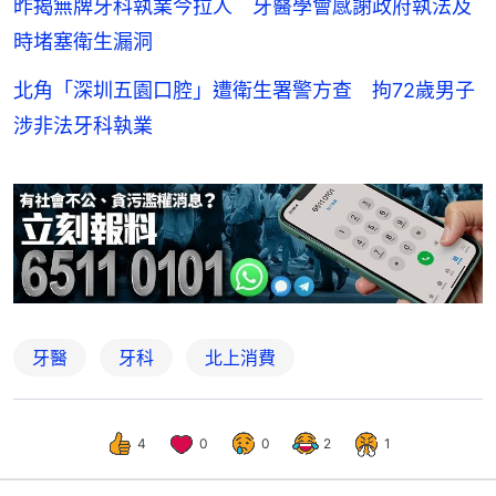
昨揭無牌牙科執業今拉人 牙醫學會感謝政府執法及
時堵塞衛生漏洞
北角「深圳五園口腔」遭衛生署警方查 拘72歲男子
涉非法牙科執業
牙醫
牙科
北上消費
4
0
0
2
1