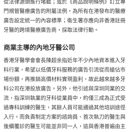
從法律源頭進行堵截；或於《商品說明條例》訂立專
門規管醫療廣告的附屬法例，為所有在港發布的醫療
廣告設定統一的內容標準；衛生署亦應向非香港註冊
牙醫的跨境醫療廣告商，採取法律行動。
商業主導的內地牙醫公司
香港牙醫學會會長陳超余指近年不少內地資本進入牙
科行業，希望以低價牙科服務的廣告引流從而搶佔市
場份額，再推銷高價材料實現盈利，故此越來越多牙
科公司在港投放廣告。另外，他引述與深圳同業的交
流，指深圳執業的牙科從業員中，約僅三成為正式受
過專科訓練的醫生，其餘人員可能通過其他培訓途徑
入行。而負責制定方案的諮詢員、首次執刀的醫生與
後續覆診的醫生可能並非同一人，這與香港普遍由主