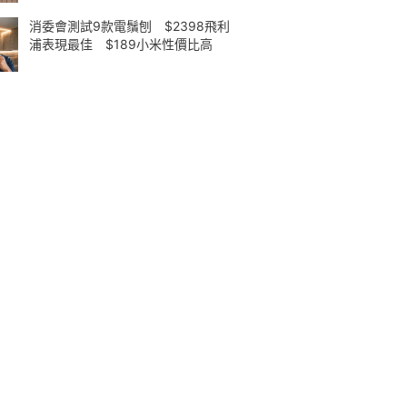
消委會測試9款電鬚刨 $2398飛利
浦表現最佳 $189小米性價比高