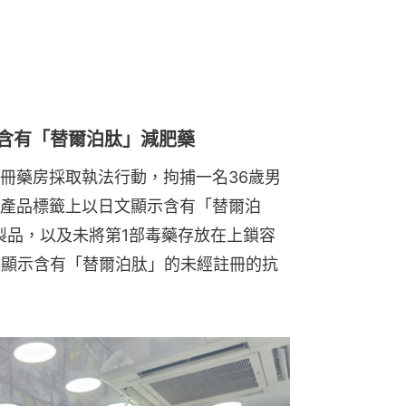
籤含有「替爾泊肽」減肥藥
冊藥房採取執法行動，拘捕一名36歲男
產品標籤上以日文顯示含有「替爾泊
製品，以及未將第1部毒藥存放在上鎖容
文顯示含有「替爾泊肽」的未經註冊的抗