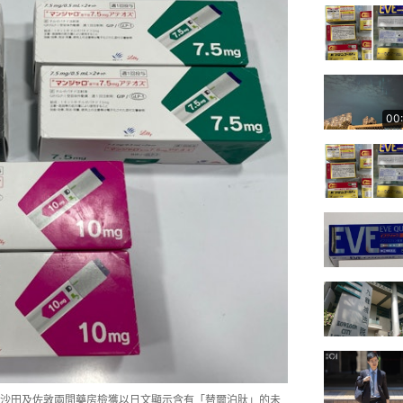
00
沙田及佐敦兩間藥房檢獲以日文顯示含有「替爾泊肽」的未