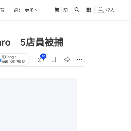
育
經濟
更多
01深圳
繁
觀點
|
简
健康
好食玩飛
登入
女
ro 5店員被捕
10
在Google
追蹤《香港01》