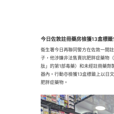
今日佐敦註冊藥房檢獲13盒標
衞生署今日再聯同警方在佐敦一間註
子，他涉嫌非法售賣抗肥胖症藥物（
肽」的第1部毒藥）和未經註冊藥劑
器內。行動亦檢獲13盒標籤上以日
肥胖症藥物。