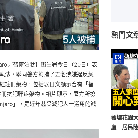
熱門文
aro／替爾泊肽】衞生署今日（20日）表
執法，聯同警方拘捕了五名涉嫌違反藥
經註冊藥物，包括以日文顯示含有「替
的未經註冊抗肥胖症藥物。相片顯示，署方所檢
njaro」，是近年甚受減肥人士選用的減
觀塘花園大
廈 居民