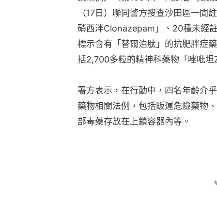
（17日）聯同警方搜查沙田區一間註
硝西泮Clonazepam」、20種
標示含有「替爾泊肽」的抗肥胖症藥
括2,700多粒的精神科藥物「唑吡坦Zo
署方表示，在行動中，四名年齡介乎
藥物相關法例，包括販運危險藥物、
部毒藥存放在上鎖容器內等。