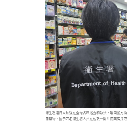
衞生署連日來加強在全港各區巡查和執法，聯同警方拘
冊藥物。圖示四名衞生署人員在佐敦一間註冊藥房採取