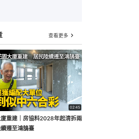
章
查看更多
02:45
廈重建｜房協料2028年起清拆兩
陸續遷至鴻鵠臺