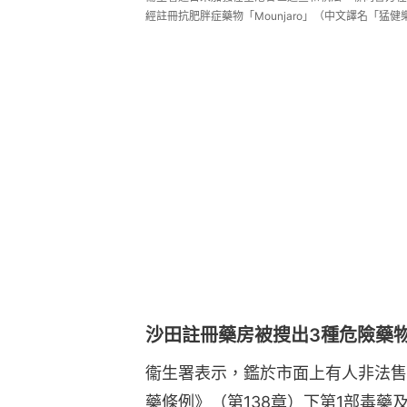
經註冊抗肥胖症藥物「Mounjaro」（中文譯名「猛健
沙田註冊藥房被搜出3種危險藥
衞生署表示，鑑於市面上有人非法售
藥條例》（第138章）下第1部毒