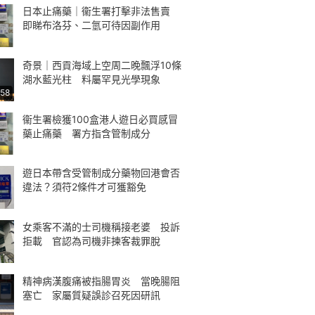
日本止痛藥｜衞生署打擊非法售賣
即睇布洛芬、二氫可待因副作用
奇景｜西貢海域上空周二晚飄浮10條
湖水藍光柱 料屬罕見光學現象
:58
衞生署檢獲100盒港人遊日必買感冒
藥止痛藥 署方指含管制成分
遊日本帶含受管制成分藥物回港會否
違法？須符2條件才可獲豁免
女乘客不滿的士司機稱接老婆 投訴
拒載 官認為司機非揀客裁罪脫
精神病漢腹痛被指腸胃炎 當晚腸阻
塞亡 家屬質疑誤診召死因研訊