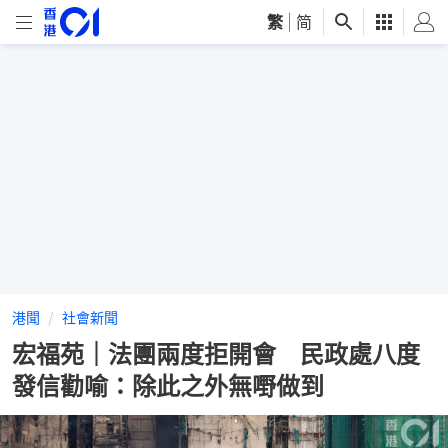
繁
|
简
港聞
社會新聞
宏福苑｜法團兩度拒開會 民政處八度
發信勸喻：除此之外無嘢做到