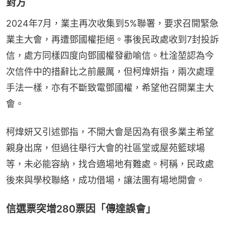
對方
2024年7月，業主再次收集到5%聯署，要求召開緊急
業主大會，再遭鄧國權拒絕。事後民政處收到7封投訴
信，處方同樣四度向鄧國權發勸喻信。杜淦堃認為今
次信件中的措辭比之前嚴厲，但柯煒妍指，兩次處理
手法一樣，亦有不斷致電鄧國權，希望他召開業主大
會。
柯煒妍又引述鄧指，不開大會是因為有很多業主希望
親身出席，但過往舉行大會的社區堂或屋苑籃球場
等，未必能容納，找合適場地有難處。柯稱，民政處
後來與學校聯絡，成功借場，讓法團有場地開會。
信選票突增280票因「傳達誤會」