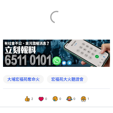
大埔宏福苑奪命火
宏福苑大火聽證會
2
0
0
0
1