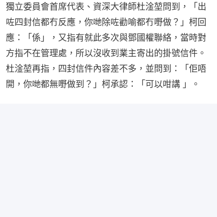
獨立委員會首席代表、資深大律師杜淦堃問到，「出
咗四封信都冇反應，你哋除咗勸喻都冇嘢做？」柯回
應：「係」，又指有就此多次與鄧國權聯絡，當時對
方指不在管理處，所以沒收到業主寄出的掛號信件。
杜淦堃再指，四封信件內容差不多，並問到：「佢唔
開，你哋都無嘢做到？」柯承認：「可以咁講 」。