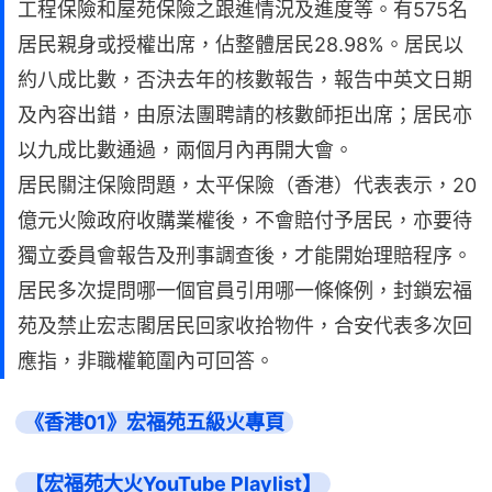
工程保險和屋苑保險之跟進情況及進度等。有575名
居民親身或授權出席，佔整體居民28.98%。居民以
約八成比數，否決去年的核數報告，報告中英文日期
及內容出錯，由原法團聘請的核數師拒出席；居民亦
以九成比數通過，兩個月內再開大會。
居民關注保險問題，太平保險（香港）代表表示，20
億元火險政府收購業權後，不會賠付予居民，亦要待
獨立委員會報告及刑事調查後，才能開始理賠程序。
居民多次提問哪一個官員引用哪一條條例，封鎖宏福
苑及禁止宏志閣居民回家收拾物件，合安代表多次回
應指，非職權範圍內可回答。
《香港01》宏福苑五級火專頁
【宏福苑大火YouTube Playlist】