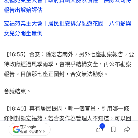
宏福苑業主大會｜政府買斷火險索償權 保險公司待
報告出爐始評估
宏福苑業主大會｜居民批安排混亂遊花園 八旬翁與
女兒分開坐暈倒
【16:55】合安：除宏志閣外，另外七座勘察報告，要
待政府經過風季雨季，會視乎結構安全，再公布勘察
報告。目前那七座正圍封，合安無法勘察。
會議結束。
【16:40】再有居民提問，哪一個官員、引用哪一條
條例封鎖宏福苑，若合安作為管理人不知道，可以回
3
在Google
答不知道，再代表居民向政府交涉。居民亦有提問，
追蹤《香港01》