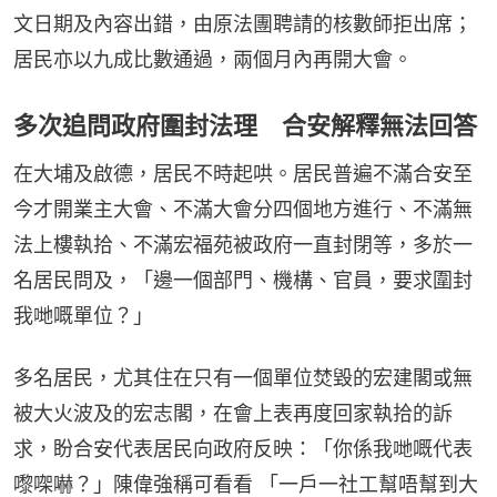
文日期及內容出錯，由原法團聘請的核數師拒出席；
居民亦以九成比數通過，兩個月內再開大會。
多次追問政府圍封法理 合安解釋無法回答
在大埔及啟德，居民不時起哄。居民普遍不滿合安至
今才開業主大會、不滿大會分四個地方進行、不滿無
法上樓執拾、不滿宏福苑被政府一直封閉等，多於一
名居民問及，「邊一個部門、機構、官員，要求圍封
我哋嘅單位？」
多名居民，尤其住在只有一個單位焚毀的宏建閣或無
被大火波及的宏志閣，在會上表再度回家執拾的訴
求，盼合安代表居民向政府反映：「你係我哋嘅代表
嚟㗎嚇？」陳偉強稱可看看 「一戶一社工幫唔幫到大