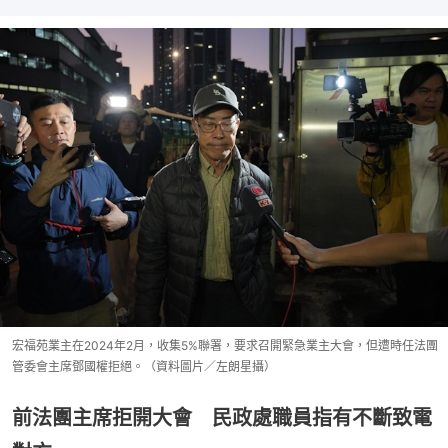
宏福苑業主在2024年2月，收集5%聯署，要求召開緊急業主大會，但遭時任法團
管委會主席鄧國權拒絕。（資料圖片／左朗星攝）
前法團主席拒開大會 民政處職員指有不斷致電