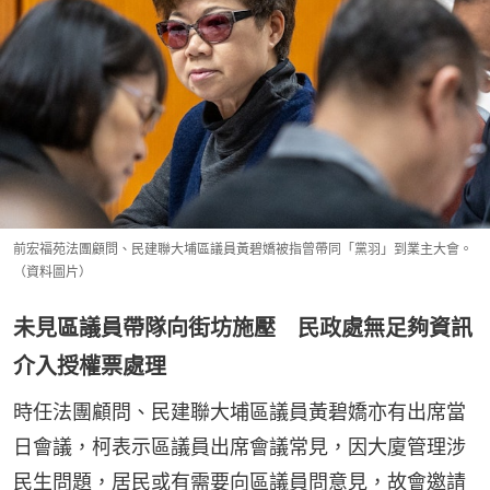
前宏福苑法團顧問、民建聯大埔區議員黃碧嬌被指曾帶同「黨羽」到業主大會。
（資料圖片）
未見區議員帶隊向街坊施壓 民政處無足夠資訊
介入授權票處理
時任法團顧問、民建聯大埔區議員黃碧嬌亦有出席當
日會議，柯表示區議員出席會議常見，因大廈管理涉
民生問題，居民或有需要向區議員問意見，故會邀請