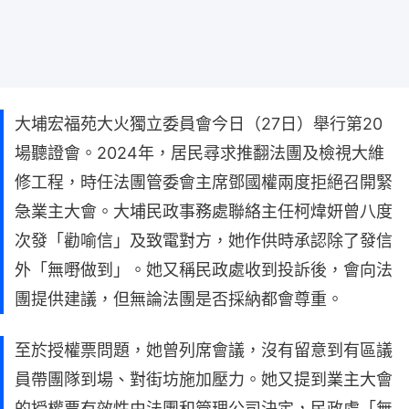
大埔宏福苑大火獨立委員會今日（27日）舉行第20
場聽證會。2024年，居民尋求推翻法團及檢視大維
修工程，時任法團管委會主席鄧國權兩度拒絕召開緊
急業主大會。大埔民政事務處聯絡主任柯煒妍曾八度
次發「勸喻信」及致電對方，她作供時承認除了發信
外「無嘢做到」。她又稱民政處收到投訴後，會向法
團提供建議，但無論法團是否採納都會尊重。
至於授權票問題，她曾列席會議，沒有留意到有區議
員帶團隊到場、對街坊施加壓力。她又提到業主大會
的授權票有效性由法團和管理公司決定，民政處「無