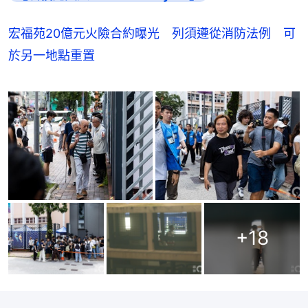
宏福苑20億元火險合約曝光 列須遵從消防法例 可
於另一地點重置
+
18