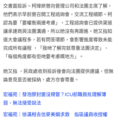
交書面投訴。柯煒妍曾向管理公司和法團主席了解，
他們表示早前曾召開工程諮詢會，交流工程細節。柯
認為要「要權衡兩邊考慮」，工程諮詢會已提供渠道
讓承建商與法團溝通，所以她沒有再跟進。她又指知
道大會議程多，若有問答環節，會影響進度導致未能
完成所有議程 ，「我哋了解完就尊重法團決定」、
「每個角度都有佢哋要考慮嘅地方」。
她又指 ，民政處收到投訴後會向法團提供建議，但無
論意見是否被採納，處方亦會尊重。
宏福苑｜發泡膠封窗沒規管？ICU前職員批理解薄
弱、無法接受說法
宏福苑｜徐滿柑去信麥美娟求救 指區議員收授權