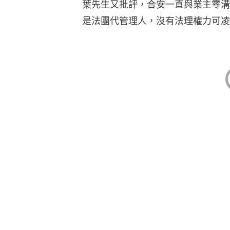
要求開業主大會 「點解我哋嘅
葉先生指，業主不斷明確要求合安召
到已有247名業主實名書面簽署提
例》，在收到相關聯署日起計算，1
告，「今次嘅簡介會並非業主要求嘅
目混珠操作。」