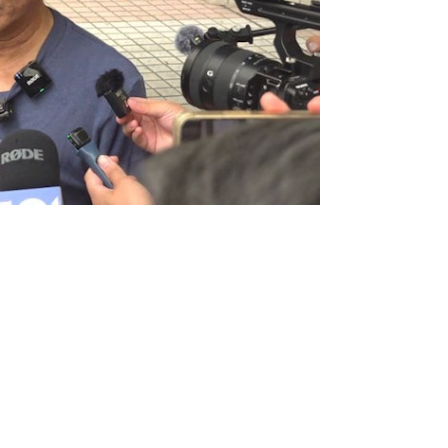
oom 批平合安製造困難
簡介會時間、安排以及要求不合情理，
oom，合安選用zoom舉行網上簡介
事上未以宏福苑業主角度為依歸。