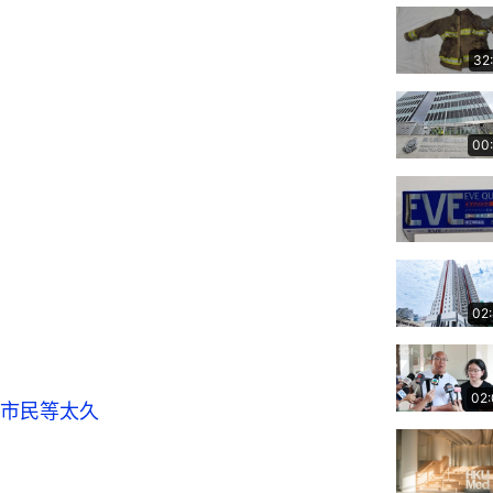
32
00
02
02
市民等太久