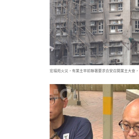
宏泰閣居民葉先生。（資料圖片／王海圖攝）