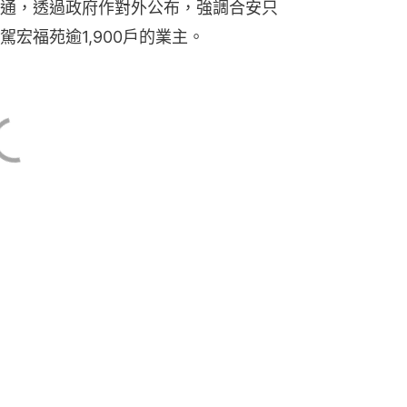
要求好似洪水猛獸」
開業主大會，而非單向的簡介會，又提
出要求，促合安按照《建築物管理條
4天之內向全屋苑業主發出召開會議通
特別業主大會，合安必須停止相類似魚