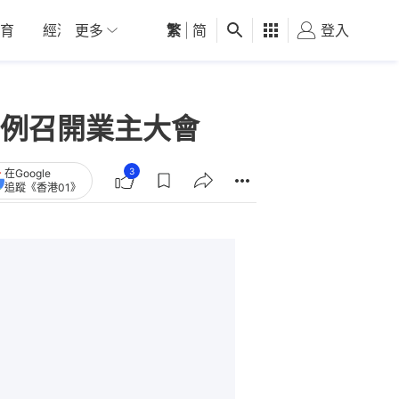
育
經濟
更多
01深圳
繁
觀點
|
简
健康
好食玩飛
登入
女
例召開業主大會
3
在Google
追蹤《香港01》