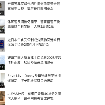
宏福苑專家報告相片揭何偉豪黃金戰
衣嚴重火損 或曾長時間觸高溫
:28
休班警長酒後仍開車 警署撞警車後
繼續駛至科學園 入獄2周罰2萬
:57
遊日本帶含受管制成分藥物回港會否
違法？須符2條件才可獲豁免
觀塘花園大廈重建｜房協料2028年起
清拆兩廈 居民陸續遷至鴻鵠臺
:45
Save Lily｜Danny父母強調無犯法卻
遭懲罰 望子能獲安排合適住處
:00
JUPAS放榜｜有網民聲稱40.5分入讀
港大醫科 醫學院指失實或追究