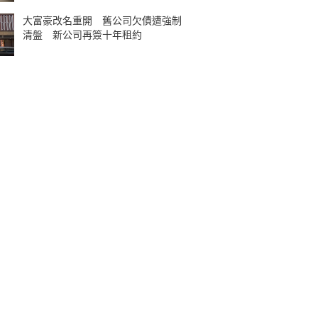
大富豪改名重開 舊公司欠債遭強制
清盤 新公司再簽十年租約