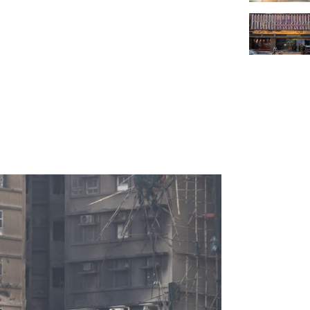
解答屋苑保險賠償、大維修剩餘款項等問題。（廖雁雄攝）