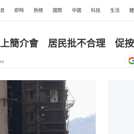
息
即時
熱榜
國際
中國
科技
生活
體
上簡介會 居民批不合理 促按
:40