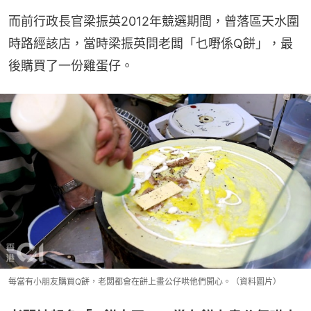
而前行政長官梁振英2012年競選期間，曾落區天水圍
時路經該店，當時梁振英問老闆「乜嘢係Q餅」，最
後購買了一份雞蛋仔。
每當有小朋友購買Q餅，老闆都會在餅上畫公仔哄他們開心。（資料圖片）