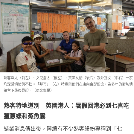
熟客岑太（前左）、女兒詹太（後左）、英國女婿（後右）及外孫女（中右）一家
均深感惋惜與不捨。「邦哥」（右）特意與他們在店內合影留念，為多年的街坊情
誼留下最後見證。（馮文傑攝）
熟客特地道別 英國港人：暑假回港必到七喜吃
薑蔥蠔和蒸魚雲
結業消息傳出後，陸續有不少熟客紛紛專程到「七