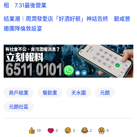
租 7.31最後營業
結業潮｜周潤發愛店「好酒好蔡」神話告終 碧咸曾
邀團隊倫敦設宴
商戶結業
餐飲業
天水圍
元朗
元朗社區
10
0
2
2
0