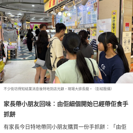
不少街坊得知結業消息後特地到店光顧，現場大排長龍。（彭紹殷攝）
家長帶小朋友回味︰由佢細個開始已經帶佢食手
抓餅
有家長今日特地帶同小朋友購買一份手抓餅︰「由佢