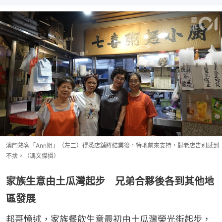
澳門熟客「Ann姐」（左二）得悉店舖將結業後，特地前來支持，對老店告別感到
不捨。（馮文傑攝）
家族生意由土瓜灣起步 兄弟合夥後各到其他地
區發展
邦哥憶述，家族餐飲生意最初由土瓜灣榮光街起步，