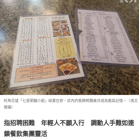
旺角花墟「七喜粥麵小廚」結業在即，店內的餐牌將隨歲月成為舊區記憶。（馮文
傑攝）
指招聘困難 年輕人不願入行 調動人手難如連
鎖餐飲集團靈活