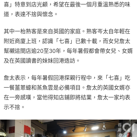
喜」特意到店光顧，希望在最後一個月重溫熟悉的味
道，表達不捨與懷念。
其中一枱熟客是來自英國的家庭。熟客岑太自年輕在
附近商廈上班，認識「七喜」已數十載，而女兒詹太
幫襯這間店逾20至30年，每年暑假都會帶女兒、女婿
及在英國讀書的妹妹回港造訪。
詹太表示，每年暑假回港探親行程中，來「七喜」吃
一餐薑蔥蠔和蒸魚雲是必備項目。詹太的英國女婿亦
在一旁感嘆，當他得知店鋪即將結業，詹太一家均表
示不捨。