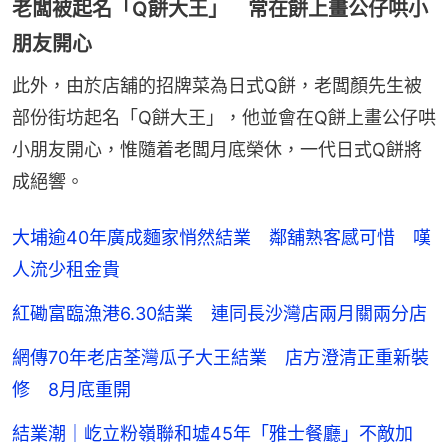
老闆被起名「Q餅大王」 常在餅上畫公仔哄小
朋友開心
此外，由於店舖的招牌菜為日式Q餅，老闆顏先生被
部份街坊起名「Q餅大王」，他並會在Q餅上畫公仔哄
小朋友開心，惟隨着老闆月底榮休，一代日式Q餅將
成絕響。
大埔逾40年廣成麵家悄然結業 鄰舖熟客感可惜 嘆
人流少租金貴
紅磡富臨漁港6.30結業 連同長沙灣店兩月關兩分店
網傳70年老店荃灣瓜子大王結業 店方澄清正重新裝
修 8月底重開
結業潮｜屹立粉嶺聯和墟45年「雅士餐廳」不敵加