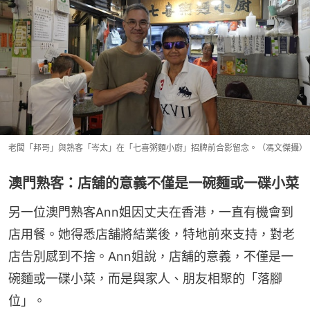
老闆「邦哥」與熟客「岑太」在「七喜粥麵小廚」招牌前合影留念。（馮文傑攝）
澳門熟客：店舖的意義不僅是一碗麵或一碟小菜
另一位澳門熟客Ann姐因丈夫在香港，一直有機會到
店用餐。她得悉店舖將結業後，特地前來支持，對老
店告別感到不捨。Ann姐說，店舖的意義，不僅是一
碗麵或一碟小菜，而是與家人、朋友相聚的「落腳
位」。