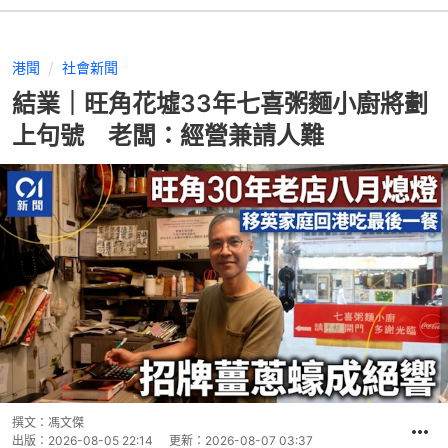
港聞
社會新聞
結業｜旺角花墟33年七喜粥麵小廚將劃
上句號 老闆：經營兼請人難
撰文：
馮文傑
出版：
2026-08-05 22:14
更新：
2026-08-07 03:37