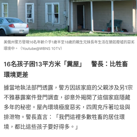
美俄州警方發現16名年齡介乎1歲半至18歲的親生兄妹長年生活在猶如廢墟的惡劣
環境中。（Youtube@WBNS 10TV）
16名孩子困13平方米「糞屋」 警長：比牲畜
環境更差
據當地執法部門透露，警方因該家庭的父親涉及另1宗
不雅暴露案件登門調查，卻意外揭開了這個家庭隱藏
多年的秘密。屋內環境極度惡劣，四周充斥著垃圾與
排泄物。警長直言：「我們這裡多數牲畜的居住環
境，都比這些孩子要好得多。」