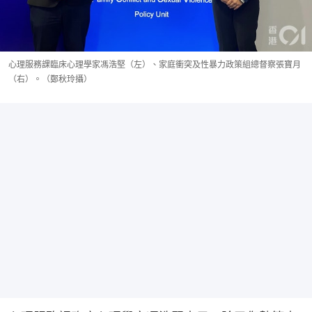
心理服務課臨床心理學家馮浩堅（左）、家庭衝突及性暴力政策組總督察張寶月
（右）。（鄭秋玲攝）