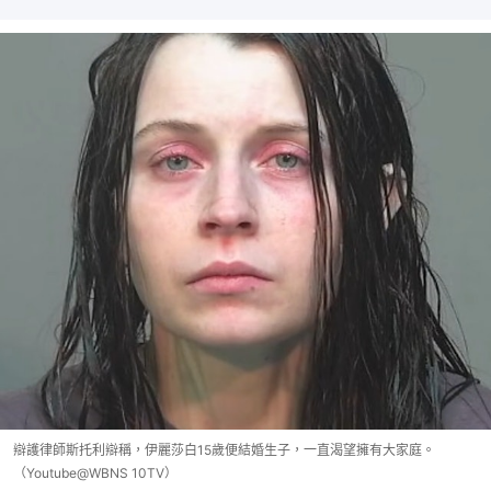
辯護律師斯托利辯稱，伊麗莎白15歲便結婚生子，一直渴望擁有大家庭。
（Youtube@WBNS 10TV）