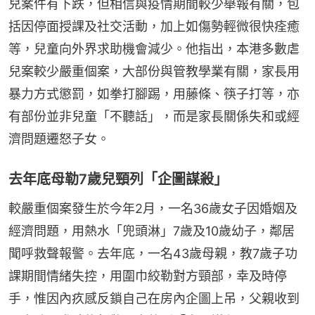
兒案件有下跌，但相信與疫情期間較少舉報有關，包
括因停面授課及社交活動，加上如傷勢輕微很快痊癒
等，兒童向外界求助機會減少。他指出，本港多數虐
兒案較少嚴重個案，大部份與管教學業有關，家長用
暴力方式懲罰，如拳打腳踢，用藤條、筷子打等，亦
有部份並非兒童「不聽話」，而是家長關係失和或經
濟問題遷怒子女。
去年底母勒7歲兒頸列「企圖謀殺」
較嚴重個案發生於今年2月，一名36歲女子因婚姻及
經濟問題，用熱水「兜頭淋」7歲及10歲幼子，鄰居
聞呼救聲報警。去年底，一名43歲母親，教7歲子功
課期間情緒失控，用圍巾絞勒對方頸部，幸及時停
手，惟因內疚感反鎖自己在房內企圖上吊，父親收到