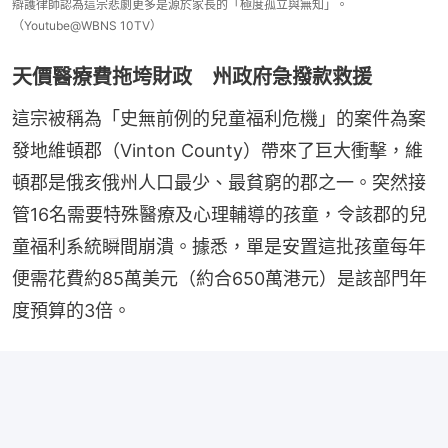
辯護律師認為這宗悲劇更多是源於家長的「極度孤立與無知」。
（Youtube@WBNS 10TV）
天價醫療費拖垮財政 州政府急撥款救援
這宗被稱為「史無前例的兒童福利危機」的案件為案
發地維頓郡（Vinton County）帶來了巨大衝擊，維
頓郡是俄亥俄州人口最少、最貧窮的郡之一。突然接
管16名需要特殊醫療及心理輔導的孩童，令該郡的兒
童福利系統瞬間崩潰。據悉，單是安置這批孩童每年
便需花費約85萬美元（約合650萬港元）是該部門年
度預算的3倍。