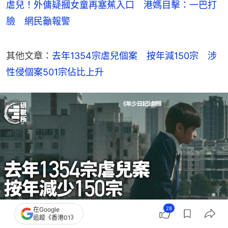
虐兒！外傭疑摑女童再塞蕉入口 港媽目擊：一巴打
臉 網民籲報警
其他文章：
去年1354宗虐兒個案　按年減150宗　涉
性侵個案501宗佔比上升
28
在Google
追蹤《香港01》