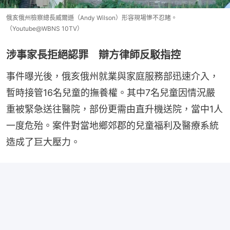
俄亥俄州檢察總長威爾遜（Andy Wilson）形容現場慘不忍睹。
（Youtube@WBNS 10TV）
涉事家長拒絕認罪 辯方律師反駁指控
事件曝光後，俄亥俄州就業與家庭服務部迅速介入，
暫時接管16名兒童的撫養權。其中7名兒童因情況嚴
重被緊急送往醫院，部份更需由直升機送院，當中1人
一度危殆。案件對當地鄉郊郡的兒童福利及醫療系統
造成了巨大壓力。