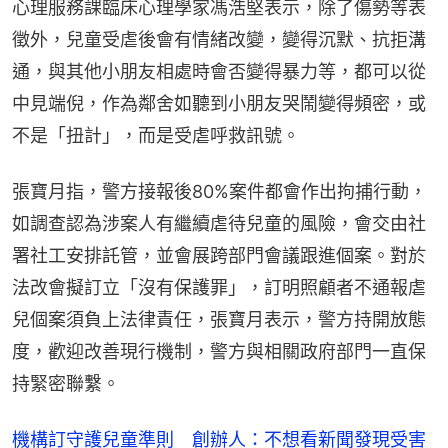
心理服務課臨床心理學家馮浩堅表示，除了傷勢等表
徵外，兒童受虐後會有情緒改變，變得沉默、抗拒溝
通，與其他小朋友相處時會否變得暴力等，都可以從
中見端倪，作為鄰舍如聽到小朋友哭鬧變得頻密，或
不是「扭計」，而是受虐呼救訊號。
張寶月指，警方接報後80%案件都會作出拘捕行動，
如調查認為涉案人有繼續虐待兒童的風險，會交由社
署社工安排託管，並會展跨部門會議跟進個案。對於
法改會擬訂立「沒有保護罪」，訂明照顧者不通報虐
兒個案須負上法律責任，張寶月表示，警方持開放態
度，歡迎改善現行機制，警方與相關政府部門一直保
持緊密聯繫。
機構訂守護兒童準則 創辦人：不想看新聞發現受害