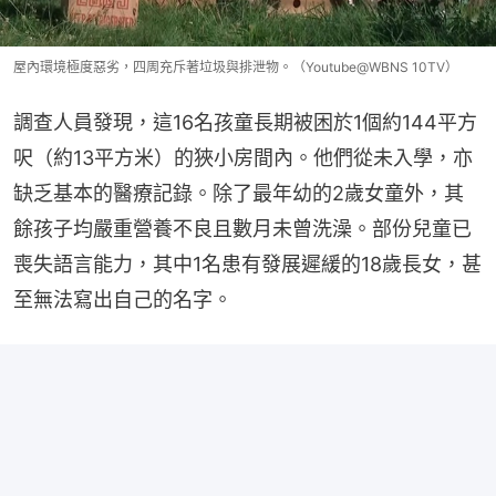
屋內環境極度惡劣，四周充斥著垃圾與排泄物。（Youtube@WBNS 10TV）
調查人員發現，這16名孩童長期被困於1個約144平方
呎（約13平方米）的狹小房間內。他們從未入學，亦
缺乏基本的醫療記錄。除了最年幼的2歲女童外，其
餘孩子均嚴重營養不良且數月未曾洗澡。部份兒童已
喪失語言能力，其中1名患有發展遲緩的18歲長女，甚
至無法寫出自己的名字。