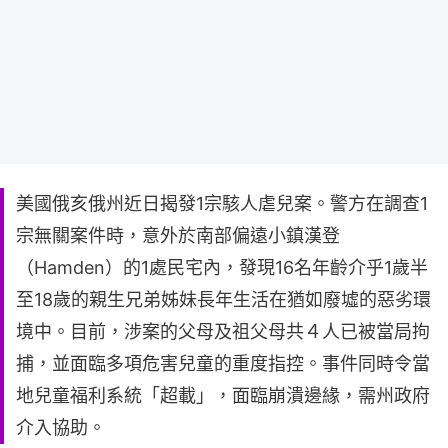
美國俄亥俄州近日揭發1宗駭人虐兒案。警方在調查1
宗無關案件時，意外於南部偏遠小鎮漢登
（Hamden）的1處民宅內，發現16名年齡介乎1歲半
至18歲的親生兄弟姊妹長年生活在猶如廢墟的惡劣環
境中。目前，涉案的父母及祖父母共４人已被當局拘
捕，並面臨多項危害兒童的重度指控。事件同時令當
地兒童福利系統「超載」，面臨崩潰邊緣，需州政府
介入協助。