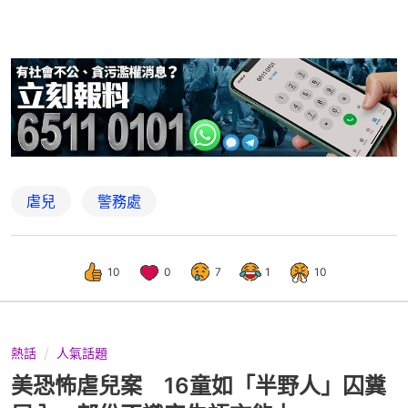
虐兒
警務處
10
0
7
1
10
熱話
人氣話題
美恐怖虐兒案 16童如「半野人」囚糞