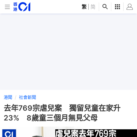
繁
|
简
港聞
社會新聞
去年769宗虐兒案 獨留兒童在家升
23% 8歲童三個月無見父母