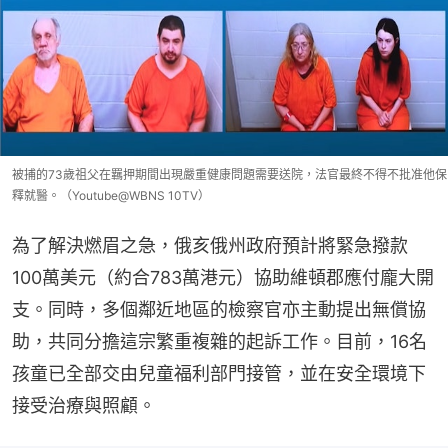
被捕的73歲祖父在羈押期間出現嚴重健康問題需要送院，法官最終不得不批准他保
釋就醫。（Youtube@WBNS 10TV）
為了解決燃眉之急，俄亥俄州政府預計將緊急撥款
100萬美元（約合783萬港元）協助維頓郡應付龐大開
支。同時，多個鄰近地區的檢察官亦主動提出無償協
助，共同分擔這宗繁重複雜的起訴工作。目前，16名
孩童已全部交由兒童福利部門接管，並在安全環境下
接受治療與照顧。