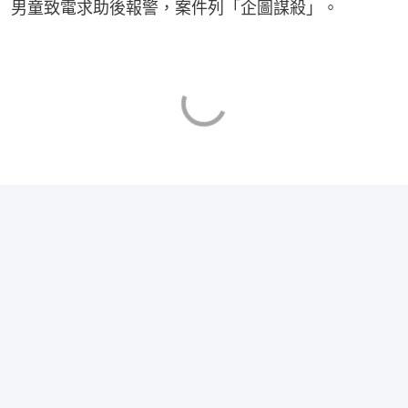
男童致電求助後報警，案件列「企圖謀殺」。