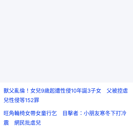
獸父亂倫！女兒9歲起遭性侵10年誕3子女 父被控虐
兒性侵等152罪
旺角輪椅女帶女童行乞 目擊者：小朋友寒冬下打冷
震 網民批虐兒