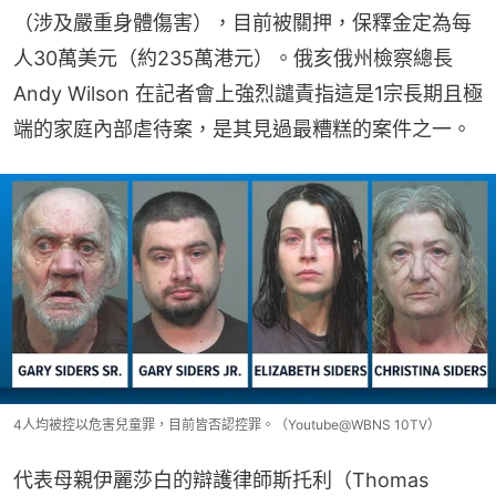
（涉及嚴重身體傷害），目前被關押，保釋金定為每
人30萬美元（約235萬港元）。俄亥俄州檢察總長
Andy Wilson 在記者會上強烈譴責指這是1宗長期且極
端的家庭內部虐待案，是其見過最糟糕的案件之一。
4人均被控以危害兒童罪，目前皆否認控罪。（Youtube@WBNS 10TV）
代表母親伊麗莎白的辯護律師斯托利（Thomas 