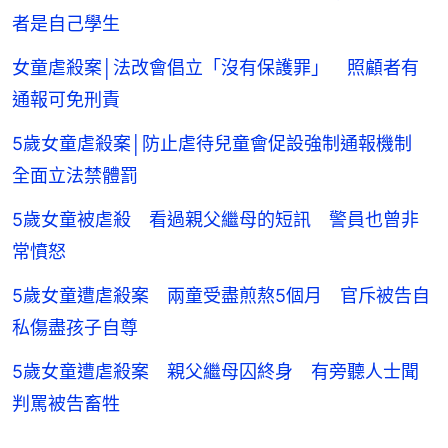
者是自己學生
女童虐殺案│法改會倡立「沒有保護罪」 照顧者有
通報可免刑責
5歲女童虐殺案│防止虐待兒童會促設強制通報機制
全面立法禁體罰
5歲女童被虐殺 看過親父繼母的短訊 警員也曾非
常憤怒
5歲女童遭虐殺案 兩童受盡煎熬5個月 官斥被告自
私傷盡孩子自尊
5歲女童遭虐殺案 親父繼母囚終身 有旁聽人士聞
判罵被告畜牲