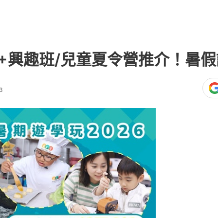
22+興趣班/兒童夏令營推介！暑
3