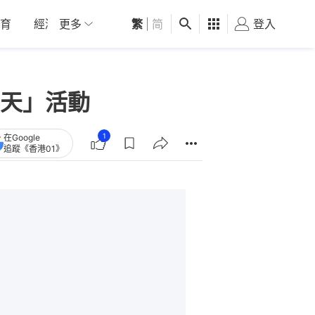
育
經濟
更多
01深圳
繁
觀點
|
简
健康
好食玩飛
登入
女
天」活動
1
在Google
追蹤《香港01》