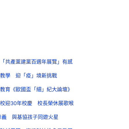
「共產黨建黨百週年展覽」有感
教學 迎「疫」境新挑戰
教育《歐國盃「細」紀大論壇》
校迎30年校慶 校長榮休展歌喉
意義 與基協孩子同遊火星