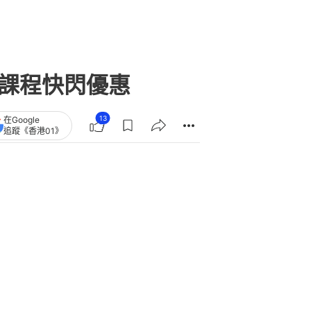
假課程快閃優惠
13
在Google
追蹤《香港01》