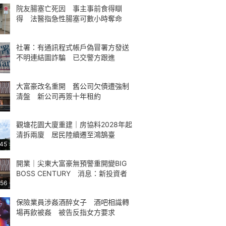
院友腸塞亡死因 事主事前食得瞓
得 法醫指急性腸塞可數小時奪命
社署：有通訊程式帳戶偽冒署方發送
不明連結圖詐騙 已交警方跟進
大富豪改名重開 舊公司欠債遭強制
清盤 新公司再簽十年租約
觀塘花園大廈重建｜房協料2028年起
清拆兩廈 居民陸續遷至鴻鵠臺
:45
開業｜尖東大富豪無預警重開變BIG
BOSS CENTURY 消息：新投資者
:56
保險業員涉姦酒醉女子 酒吧相識轉
場再飲被姦 被告反指女方要求