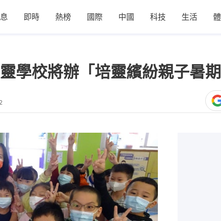
息
即時
熱榜
國際
中國
科技
生活
體
靈學校將辦「培靈繽紛親子暑期
2