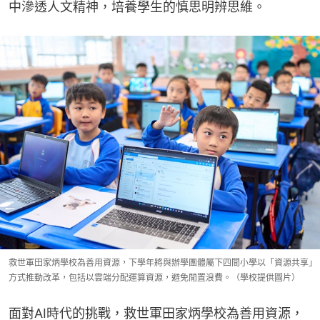
中滲透人文精神，培養學生的慎思明辨思維。
救世軍田家炳學校為善用資源，下學年將與辦學團體屬下四間小學以「資源共享」
方式推動改革，包括以雲端分配運算資源，避免閒置浪費。（學校提供圖片）
面對AI時代的挑戰，救世軍田家炳學校為善用資源，