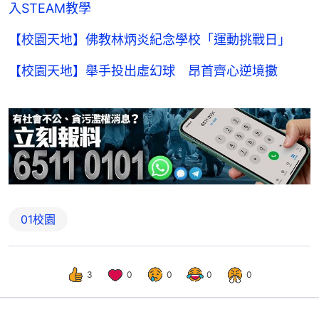
入STEAM教學
【校園天地】佛教林炳炎紀念學校「運動挑戰日」
【校園天地】舉手投出虛幻球 昂首齊心逆境擻
01校園
3
0
0
0
0