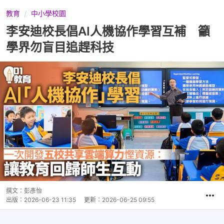
教育
中小學校園
李安迪校長倡AI人機協作學習互補 籲
學界勿盲目追趕科技
撰文：
彭彥怡
出版：
2026-06-23 11:35
更新：
2026-06-25 09:55