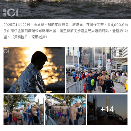
2025年11月22日，由泳總主辦的年度賽事「維港泳」在灣仔開賽，共4,000名泳
手由灣仔金紫荊廣場公眾碼頭出發，游至位於尖沙咀星光大道的終點，全程約1公
里。（資料圖片／梁鵬威攝）
+
14