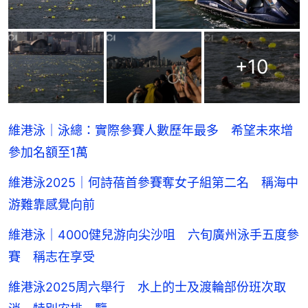
+
10
維港泳｜泳總：實際參賽人數歷年最多 希望未來增
參加名額至1萬
維港泳2025｜何詩蓓首參賽奪女子組第二名 稱海中
游難靠感覺向前
維港泳｜4000健兒游向尖沙咀 六旬廣州泳手五度參
賽 稱志在享受
維港泳2025周六舉行 水上的士及渡輪部份班次取