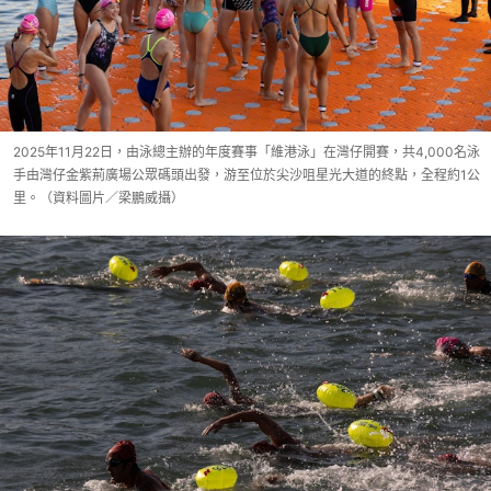
2025年11月22日，由泳總主辦的年度賽事「維港泳」在灣仔開賽，共4,000名泳
手由灣仔金紫荊廣場公眾碼頭出發，游至位於尖沙咀星光大道的終點，全程約1公
里。（資料圖片／梁鵬威攝）