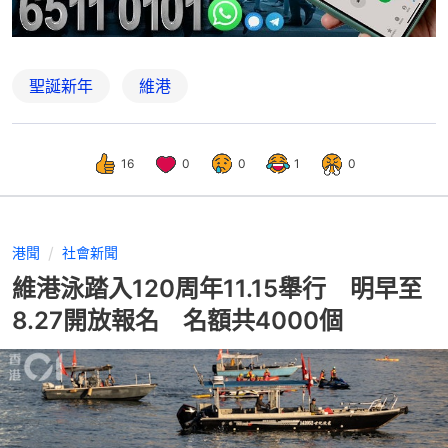
聖誕新年
維港
16
0
0
1
0
港聞
社會新聞
維港泳踏入120周年11.15舉行 明早至
8.27開放報名 名額共4000個