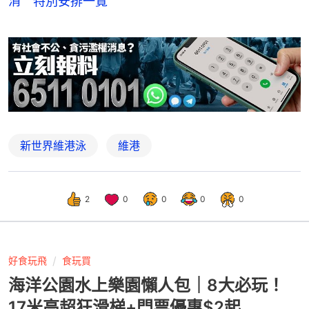
消 特別安排一覽
新世界維港泳
維港
2
0
0
0
0
好食玩飛
食玩買
海洋公園水上樂園懶人包｜8大必玩！
17米高超狂滑梯+門票優惠$2起