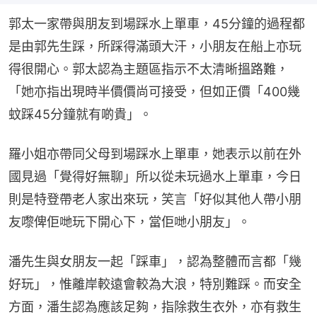
郭太一家帶與朋友到場踩水上單車，45分鐘的過程都
是由郭先生踩，所踩得滿頭大汗，小朋友在船上亦玩
得很開心。郭太認為主題區指示不太清晰搵路難，
「她亦指出現時半價價尚可接受，但如正價「400幾
蚊踩45分鐘就有啲貴」。
羅小姐亦帶同父母到場踩水上單車，她表示以前在外
國見過「覺得好無聊」所以從未玩過水上單車，今日
則是特登帶老人家出來玩，笑言「好似其他人帶小朋
友嚟俾佢哋玩下開心下，當佢哋小朋友」。
潘先生與女朋友一起「踩車」，認為整體而言都「幾
好玩」，惟離岸較遠會較為大浪，特別難踩。而安全
方面，潘生認為應該足夠，指除救生衣外，亦有救生