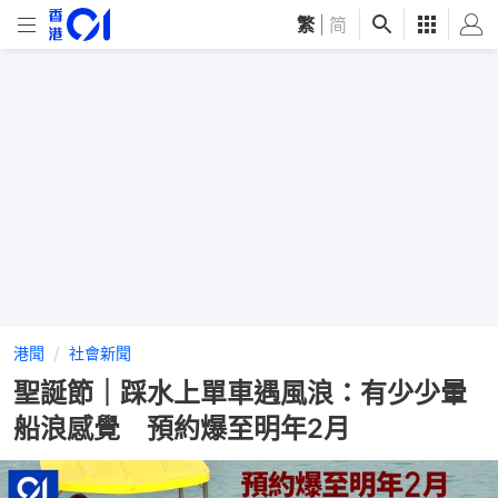
繁
|
简
港聞
社會新聞
聖誕節｜踩水上單車遇風浪：有少少暈
船浪感覺 預約爆至明年2月