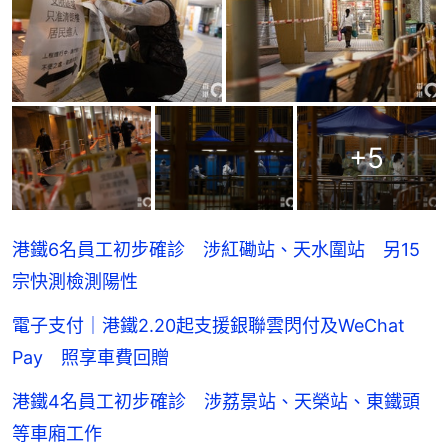
+
5
港鐵6名員工初步確診 涉紅磡站、天水圍站 另15
宗快測檢測陽性
電子支付｜港鐵2.20起支援銀聯雲閃付及WeChat
Pay 照享車費回贈
港鐵4名員工初步確診 涉荔景站、天榮站、東鐵頭
等車廂工作