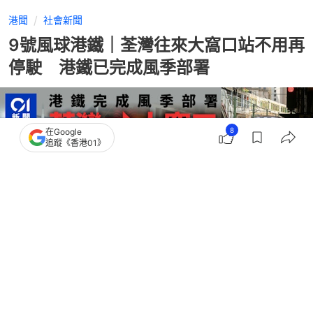
港聞
社會新聞
9號風球港鐵｜荃灣往來大窩口站不用再
停駛 港鐵已完成風季部署
8
在Google
追蹤《香港01》
撰文：
吳美松
出版：
2026-05-15 15:01
更新：
2026-05-15 15:52