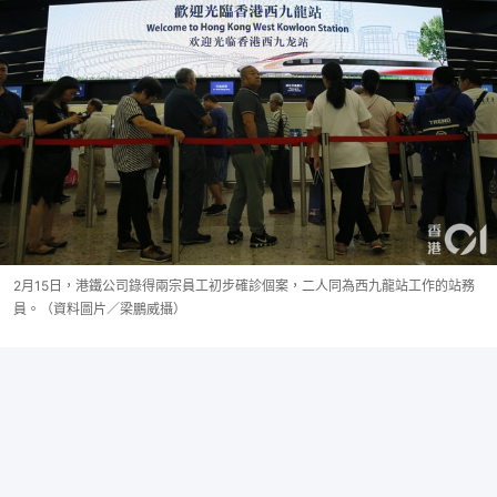
2月15日，港鐵公司錄得兩宗員工初步確診個案，二人同為西九龍站工作的站務
員。（資料圖片／梁鵬威攝）