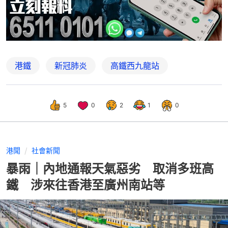
港鐵
新冠肺炎
高鐵西九龍站
5
0
2
1
0
港聞
社會新聞
暴雨｜內地通報天氣惡劣 取消多班高
鐵 涉來往香港至廣州南站等