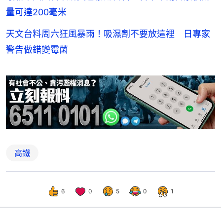
量可達200毫米
天文台料周六狂風暴雨！吸濕劑不要放這裡 日專家
警告做錯變霉菌
高鐵
6
0
5
0
1