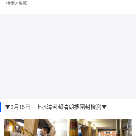
（香港01製圖）
▼2月15日 上水清河邨清朗樓圍封檢測▼