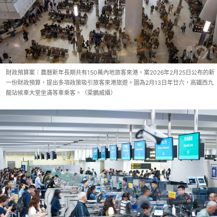
財政預算案｜農曆新年長期共有150萬內地旅客來港，案2026年2月25日公布的新
一份財政預算，提出多項政策吸引旅客來港旅遊。圖為2月13日年廿六，高鐵西九
龍站候車大堂坐滿等車乘客。（梁鵬威攝）