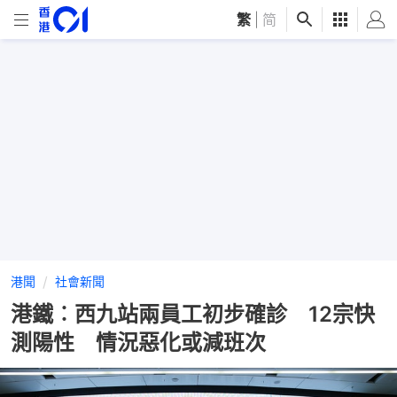
繁
|
简
港聞
社會新聞
港鐵︰西九站兩員工初步確診 12宗快
測陽性 情況惡化或減班次