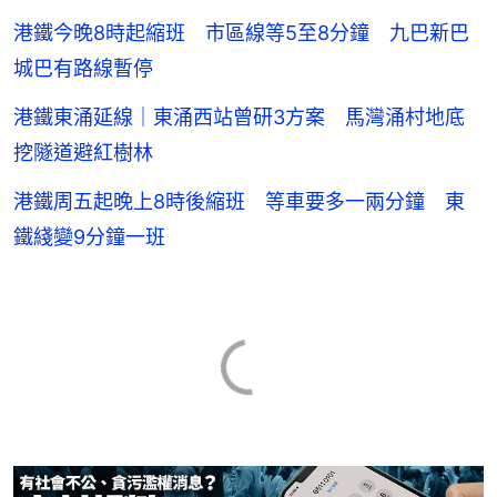
港鐵今晚8時起縮班 市區線等5至8分鐘 九巴新巴
城巴有路線暫停
港鐵東涌延線｜東涌西站曾研3方案 馬灣涌村地底
挖隧道避紅樹林
港鐵周五起晚上8時後縮班 等車要多一兩分鐘 東
鐵綫變9分鐘一班