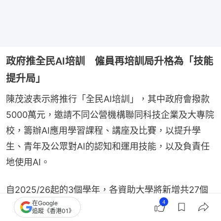
政府推全民AI培訓 僱員再培訓局升格為「技能
提升局」
陳茂波表示將推行「全民AI培訓」，其中政府會撥款
5000萬元，邀請不同公營機構聯同科技企業及大專院
校，籌辦AI應用學習課程、講座及比賽，以提升學
生、青年及公眾對AI的認知和運用技能，以及負責任
地使用AI。
自2025/26起的3個學年，各資助大學將新增共27個
4
在Google
與STEAM相關的學士學位課程，包括AI、創意產業、
追蹤《香港01》