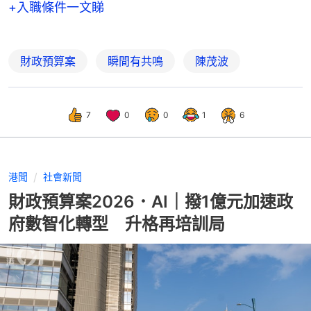
+入職條件一文睇
財政預算案
瞬間有共鳴
陳茂波
7
0
0
1
6
港聞
社會新聞
財政預算案2026．AI｜撥1億元加速政
府數智化轉型 升格再培訓局