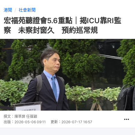
港聞
社會新聞
宏福苑聽證會5.6重點｜揭ICU靠RI監
察 未察封窗久 預約巡常規
撰文：
陳萃屏 任葆穎
出版：
2026-05-06 09:11
更新：
2026-07-17 16:57