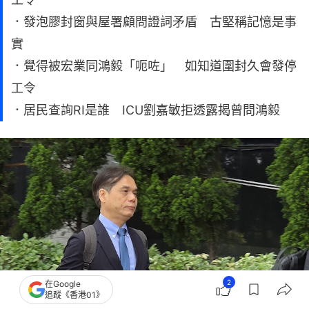
．發泡膠封窗與屋署顧問證詞矛盾 古堅稱記憶是事
實
．覺得被宏業同鴻毅「呃咗」 如知道圍封久會發停
工令
．居民查詢RI是誰 ICU劉嘉敏拒透露揭曾問鴻毅
2
在Google
追蹤《香港01》