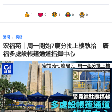
1
0
1
0
0
港聞
突發
宏福苑｜周一開始7廈分批上樓執拾 廣
福多處設帳篷通道指揮中心