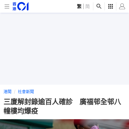
繁
|
简
港聞
社會新聞
三廈解封錄逾百人確診 廣福邨全邨八
幢樓均爆疫