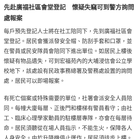
先赴廣福社區會堂登記 懷疑失竊可到警方詢問
處報案
每戶預先登記人士將在社工陪同下，先到廣福社區會
堂登記。居民會獲派發安全帽、防刮手套和口罩，並
在警員或民安隊員會陪同下進出單位。如居民上樓後
懷疑有物品遺失，可到宏福苑內的大埔浸信會公立學
校地下，該處設有民政事務總署及警務處設置的詢問
處，居民可以即場報案。
有死亡個案或特殊需要的單位，社署會派安全人員陪
同。每幢大廈每層、正後門和樓梯有警員看守；由社
工、臨床心理學家動員的駐樓層專隊，亦會在每層待
命。居民須聽從在場人員指示，不能生火，保障各人
人身安全。由於升降機停止運作，居民須徒步上樓。