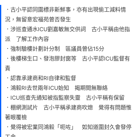
．古小平認同圍標非新鮮事，亦有出現偷工減料情
況，無留意宏福苑曾否發生
．涉巡查通水ICU劉嘉敏無交供詞 古小平稱由他指
派 了解工作內容
．強制驗樓計劃計分制 區議員曾佔15分
．後樓梯生口、發泡膠封窗等 古小平認ICU監督有
責
．認靠承建商和RI自律和監督
．鴻毅RI去世兩年ICU始知 揭期間無聯絡
．ICU巡查先通知被指監察失靈 古小平稱有保留
．棚網測試片 古小平稱承建商吹熄 覺得有問題惟
著眼覆檢
．覺得被宏業同鴻毅「呃咗」 如知道圍封久會發停
工令