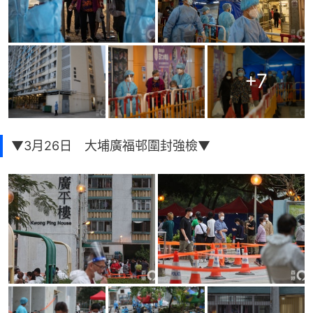
+
7
▼3月26日 大埔廣福邨圍封強檢▼