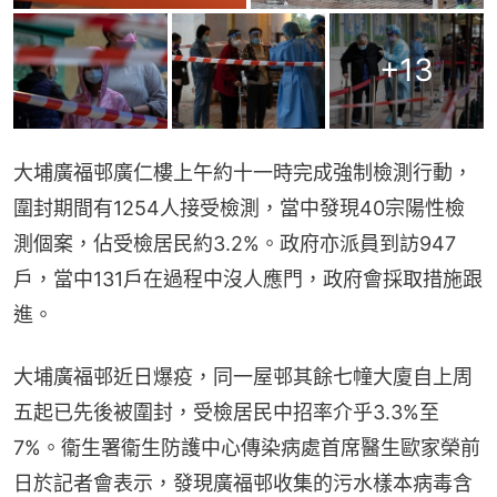
+
13
大埔廣福邨廣仁樓上午約十一時完成強制檢測行動，
圍封期間有1254人接受檢測，當中發現40宗陽性檢
測個案，佔受檢居民約3.2%。政府亦派員到訪947
戶，當中131戶在過程中沒人應門，政府會採取措施跟
進。
大埔廣福邨近日爆疫，同一屋邨其餘七幢大廈自上周
五起已先後被圍封，受檢居民中招率介乎3.3%至
7%。衞生署衞生防護中心傳染病處首席醫生歐家榮前
日於記者會表示，發現廣福邨收集的污水樣本病毒含