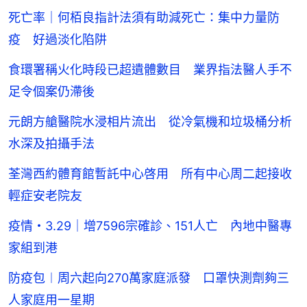
死亡率｜何栢良指計法須有助減死亡：集中力量防
疫 好過淡化陷阱
食環署稱火化時段已超遺體數目 業界指法醫人手不
足令個案仍滯後
元朗方艙醫院水浸相片流出 從冷氣機和垃圾桶分析
水深及拍攝手法
荃灣西約體育館暫託中心啓用 所有中心周二起接收
輕症安老院友
疫情・3.29｜增7596宗確診、151人亡 內地中醫專
家組到港
防疫包︱周六起向270萬家庭派發 口罩快測劑夠三
人家庭用一星期