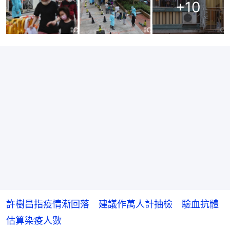
+
10
許樹昌指疫情漸回落 建議作萬人計抽檢 驗血抗體
估算染疫人數