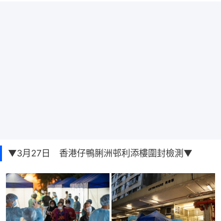
▼3月27日 香港仔鴨脷洲邨利添樓圍封檢測▼