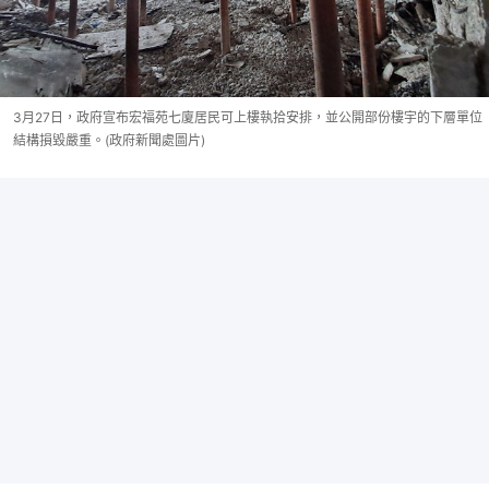
3月27日，政府宣布宏福苑七廈居民可上樓執拾安排，並公開部份樓宇的下層單位
結構損毀嚴重。(政府新聞處圖片)