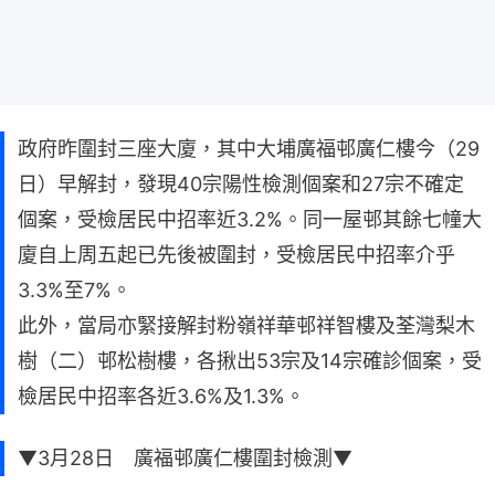
政府昨圍封三座大廈，其中大埔廣福邨廣仁樓今（29
日）早解封，發現40宗陽性檢測個案和27宗不確定
個案，受檢居民中招率近3.2%。同一屋邨其餘七幢大
廈自上周五起已先後被圍封，受檢居民中招率介乎
3.3%至7%。
此外，當局亦緊接解封粉嶺祥華邨祥智樓及荃灣梨木
樹（二）邨松樹樓，各揪出53宗及14宗確診個案，受
檢居民中招率各近3.6%及1.3%。
▼3月28日 廣福邨廣仁樓圍封檢測▼