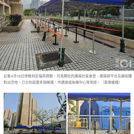
記者4月18日傍晚到宏福苑視察，可見鄰近的廣福社區會堂、廣福邨平台及廣祐樓
對出空地，已分別設置多個帳篷，作通道或指揮中心等用途。（梁偉權攝）