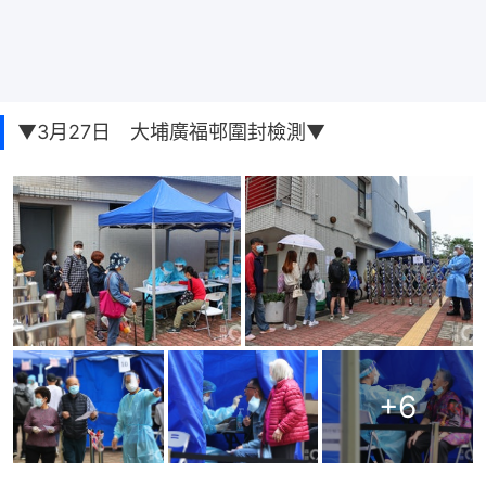
▼3月27日 大埔廣福邨圍封檢測▼
+
6