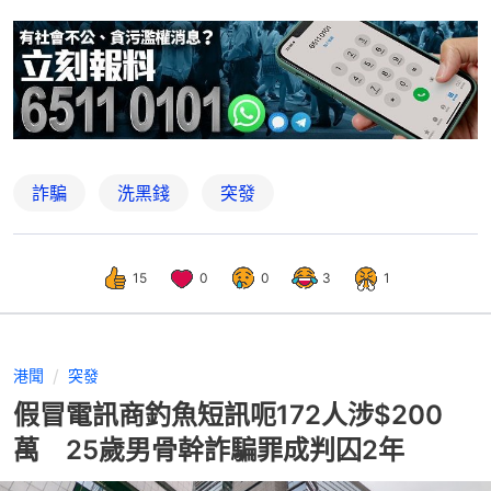
詐騙
洗黑錢
突發
15
0
0
3
1
港聞
突發
假冒電訊商釣魚短訊呃172人涉$200
萬 25歲男骨幹詐騙罪成判囚2年