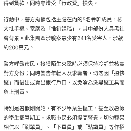
得到貸款，同時亦遭受「行政費」損失。
行動中，警方拘捕包括主腦在內的5名骨幹成員，檢
大批手機、電腦及「推銷講稿」，其中部份人具黑社
會背景。此集團牽涉騙案最少有241名受害人，涉款
約200萬元。
警方呼籲市民，接獲陌生來電時必須保持冷靜並核實
對方身份；同時警告年輕人及求職者，切勿因「搵快
錢」而借出或賣出銀行戶口，以免淪為洗黑錢工具而
負上刑責。
特別是暑假剛開始，有不少畢業生搵工，甚至放暑假
的學生搵暑期工。求職市民必須提高警覺，切勿輕易
相信以「刷單員」、「下單員」或「點讚員」等作招