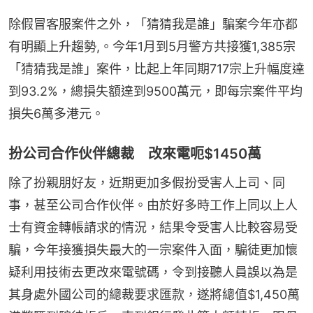
除假冒客服案件之外，「猜猜我是誰」騙案今年亦都
有明顯上升趨勢,。今年1月到5月警方共接獲1,385宗
「猜猜我是誰」案件，比起上年同期717宗上升幅度達
到93.2%，總損失額達到9500萬元，即每宗案件平均
損失6萬多港元。
扮公司合作伙伴總裁 改來電呃$1450萬
除了扮親朋好友，近期更加多假扮受害人上司、同
事，甚至公司合作伙伴。由於好多時工作上同以上人
士有資金轉帳請求的情況，結果令受害人比較容易受
騙，今年接獲損失最大的一宗案件入面，騙徒更加懷
疑利用技術去更改來電號碼，令到接聽人員誤以為是
其身處外國公司的總裁要求匯款，遂將總值$1,450萬