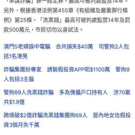
「串謀詐騙」罪一經定罪，最高可被判處監禁14年。
另外，根據香港法例第455章《有組織及嚴重罪行條
例》第25條，「洗黑錢」最高可被判處監禁14年及罰
款500萬元，市民切勿以身試法。
澳門5老婦誤中電騙 合共損失$40萬 司警拘2人包
括1名港男
詐騙集團扮專家 誘裝假投資APP呃$1100萬 警拘9
人包括3主腦
警拘89人洗黑錢詐騙 多為傀儡戶口持有人 涉70案
共$1.9億
跨境破$2億詐騙洗黑錢集團拘69人 居內地女信假投
資3個月失千萬