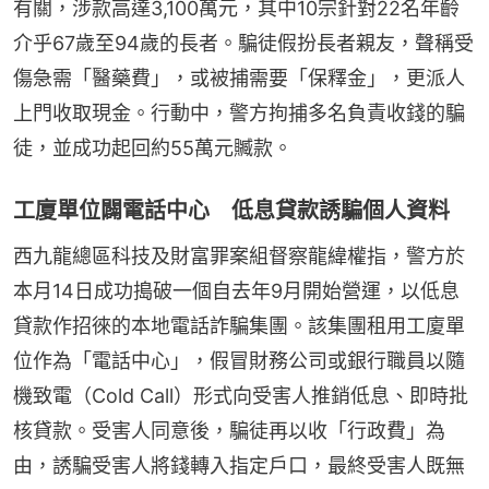
有關，涉款高達3,100萬元，其中10宗針對22名年齡
介乎67歲至94歲的長者。騙徒假扮長者親友，聲稱受
傷急需「醫藥費」，或被捕需要「保釋金」，更派人
上門收取現金。行動中，警方拘捕多名負責收錢的騙
徒，並成功起回約55萬元贓款。
工廈單位闢電話中心 低息貸款誘騙個人資料
西九龍總區科技及財富罪案組督察龍緯權指，警方於
本月14日成功搗破一個自去年9月開始營運，以低息
貸款作招徠的本地電話詐騙集團。該集團租用工廈單
位作為「電話中心」，假冒財務公司或銀行職員以隨
機致電（Cold Call）形式向受害人推銷低息、即時批
核貸款。受害人同意後，騙徒再以收「行政費」為
由，誘騙受害人將錢轉入指定戶口，最終受害人既無