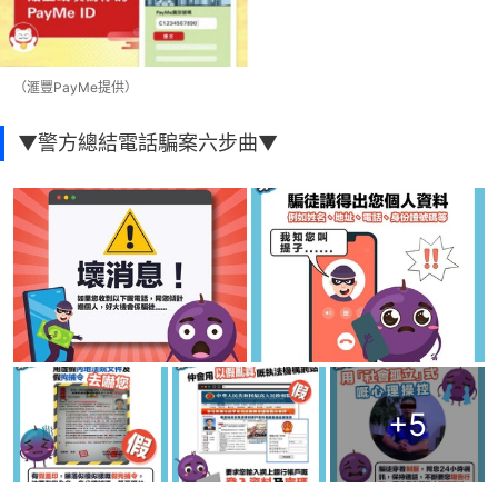
（滙豐PayMe提供）
▼警方總結電話騙案六步曲▼
+
5