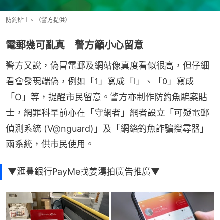
防釣貼士。（警方提供）
電郵幾可亂真 警方籲小心留意
警方又說，偽冒電郵及網站像真度看似很高，但仔細
看會發現端偽，例如「1」寫成「l」、「0」寫成
「O」等，提醒市民留意。警方亦制作防釣魚騙案貼
士，網罪科早前亦在「守網者」網者設立「可疑電郵
偵測系統 (V@nguard)」及「網絡釣魚詐騙搜尋器」
兩系統，供市民使用。
▼滙豐銀行PayMe找姜濤拍廣告推廣▼