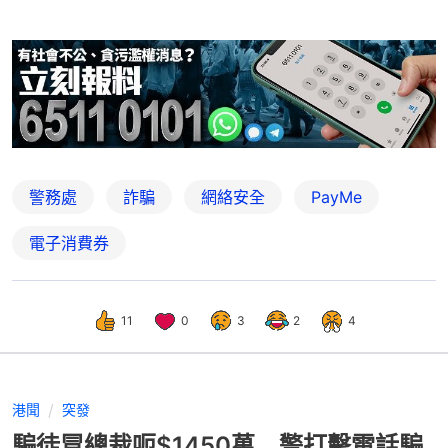
警務處
詐騙
網絡安全
PayMe
電子消費券
11
0
3
2
4
港聞
突發
騙徒冒總裁呃$1450萬 警打擊電話騙