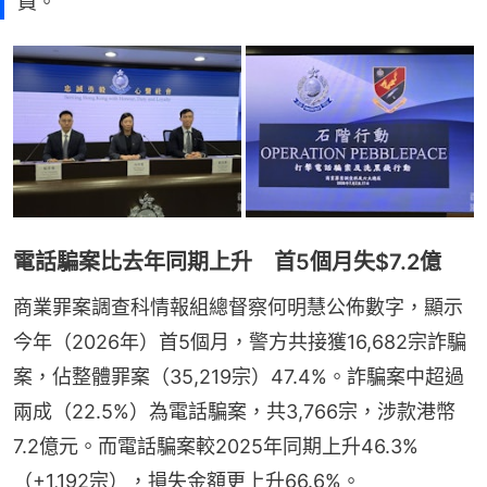
員。
電話騙案比去年同期上升 首5個月失$7.2億
商業罪案調查科情報組總督察何明慧公佈數字，顯示
今年（2026年）首5個月，警方共接獲16,682宗詐騙
案，佔整體罪案（35,219宗）47.4%。詐騙案中超過
兩成（22.5%）為電話騙案，共3,766宗，涉款港幣
7.2億元。而電話騙案較2025年同期上升46.3%
（+1,192宗），損失金額更上升66.6%。