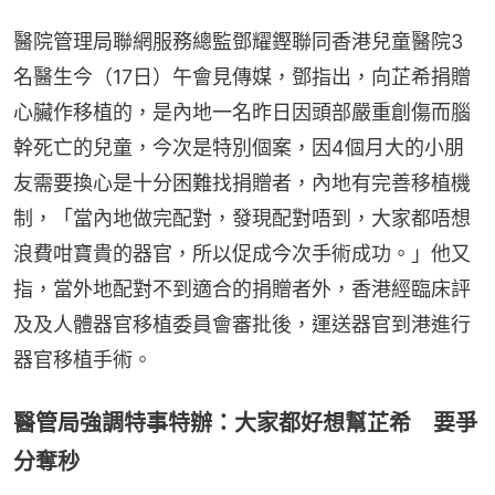
醫院管理局聯網服務總監鄧耀鏗聯同香港兒童醫院3
名醫生今（17日）午會見傳媒，鄧指出，向芷希捐贈
心臟作移植的，是內地一名昨日因頭部嚴重創傷而腦
幹死亡的兒童，今次是特別個案，因4個月大的小朋
友需要換心是十分困難找捐贈者，內地有完善移植機
制，「當內地做完配對，發現配對唔到，大家都唔想
浪費咁寶貴的器官，所以促成今次手術成功。」他又
指，當外地配對不到適合的捐贈者外，香港經臨床評
及及人體器官移植委員會審批後，運送器官到港進行
器官移植手術。
醫管局強調特事特辦：大家都好想幫芷希 要爭
分奪秒