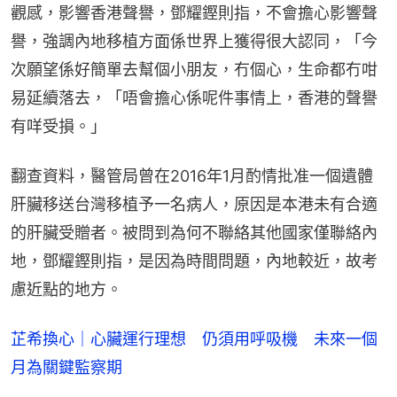
觀感，影響香港聲譽，鄧耀鏗則指，不會擔心影響聲
譽，強調內地移植方面係世界上獲得很大認同，「今
次願望係好簡單去幫個小朋友，冇個心，生命都冇咁
易延續落去，「唔會擔心係呢件事情上，香港的聲譽
有咩受損。」
翻查資料，醫管局曾在2016年1月酌情批准一個遺體
肝臟移送台灣移植予一名病人，原因是本港未有合適
的肝臟受贈者。被問到為何不聯絡其他國家僅聯絡內
地，鄧耀鏗則指，是因為時間問題，內地較近，故考
慮近點的地方。
芷希換心｜心臟運行理想 仍須用呼吸機 未來一個
月為關鍵監察期