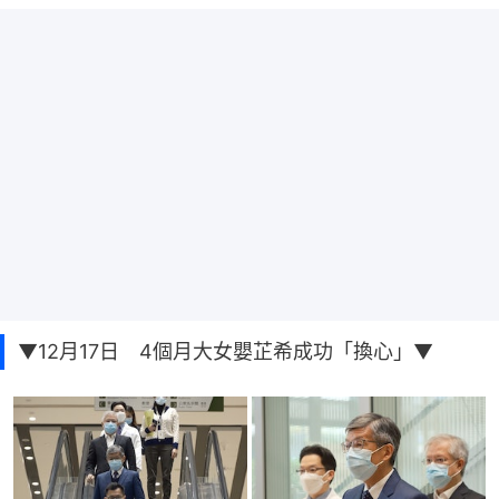
▼12月17日 4個月大女嬰芷希成功「換心」▼