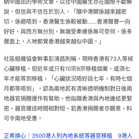
納中國出的學術文章，以往中國醫生亦在國際不斷解
說，但信與不信在於別人，「隨中港關係越來越密
切，係避唔到，香港醫生係較被動……香港聲譽一向
好好，與西方無分別，無端受牽連係無可奈何，係多
層面上，人哋都覺香港越來越似中國。」
社區組織協會幹事彭鴻昌則稱，現時香港有73人等候
心臟移植，但近年或只有10宗8宗移植個案，或須七
年才能等到移植，「心臟狀況唔好話七年，有時七個
月都等唔到」，認為兩地若有清晰透明機制對日後兩
地器官捐贈運作有幫助。他指隨香港與內地連結更緊
密，器官運送時間相對短，若香港捐贈者亦願意，料
可令兩地受惠。
芷希換心｜3500港人列內地系統等器官移植 9港人