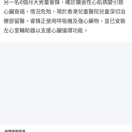
另一名6個月大男童睿鋒，確診擴張性心肌病變引致
心臟衰竭，情況危殆，現於香港兒童醫院兒童深切治
療部留醫。睿鋒正使用呼吸機及強心藥物，並已安裝
左心室輔助器以支援心臟循環功能。