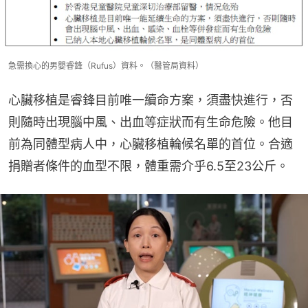
急需換心的男嬰睿鋒（Rufus）資料。（醫管局資料）
心臟移植是睿鋒目前唯一續命方案，須盡快進行，否
則隨時出現腦中風、出血等症狀而有生命危險。他目
前為同體型病人中，心臟移植輪候名單的首位。合適
捐贈者條件的血型不限，體重需介乎6.5至23公斤。