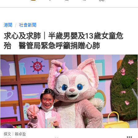
港聞
社會新聞
求心及求肺｜半歲男嬰及13歲女童危
殆 醫管局緊急呼籲捐贈心肺
撰文：
賴卓盈