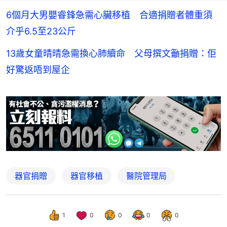
6個月大男嬰睿鋒急需心臟移植 合適捐贈者體重須
介乎6.5至23公斤
13歲女童晴晴急需換心肺續命 父母撰文籲捐贈：佢
好驚返唔到屋企
器官捐贈
器官移植
醫院管理局
1
0
0
0
0