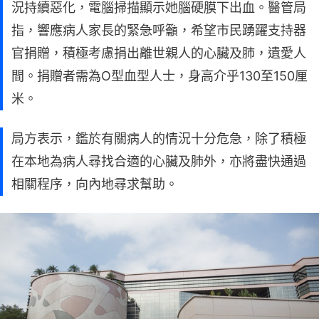
況持續惡化，電腦掃描顯示她腦硬膜下出血。醫管局
指，響應病人家長的緊急呼籲，希望市民踴躍支持器
官捐贈，積極考慮捐出離世親人的心臟及肺，遺愛人
間。捐贈者需為O型血型人士，身高介乎130至150厘
米。
局方表示，鑑於有關病人的情況十分危急，除了積極
在本地為病人尋找合適的心臟及肺外，亦將盡快通過
相關程序，向內地尋求幫助。