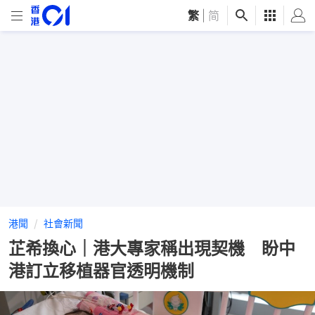
繁
|
简
港聞
社會新聞
芷希換心｜港大專家稱出現契機 盼中
港訂立移植器官透明機制