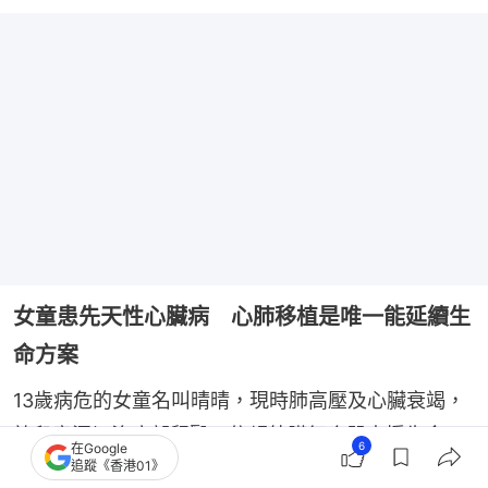
女童患先天性心臟病 心肺移植是唯一能延續生
命方案
13歲病危的女童名叫晴晴，現時肺高壓及心臟衰竭，
於兒童深切治療部留醫，依賴外膜氧合器支援生命。
6
在Google
追蹤《香港01》
她的情況危殆，急需進行心臟及肺移植，否則隨時會