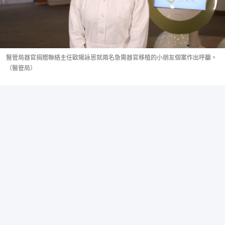
醫管局器官捐贈聯絡主任歐陽詠恩就兩名急需器官移植的小朋友個案作出呼籲。
（醫管局）