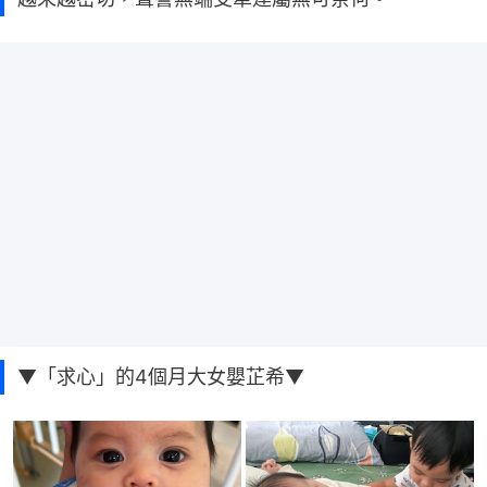
▼「求心」的4個月大女嬰芷希▼