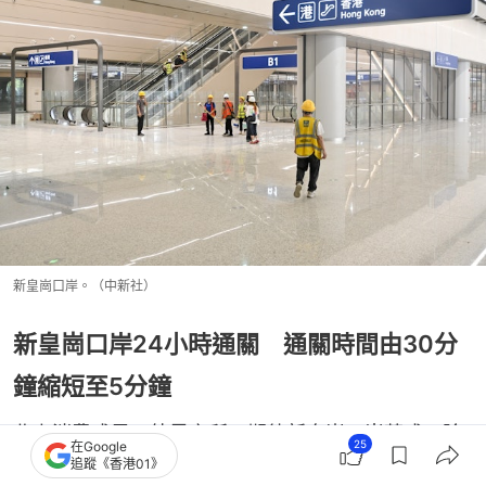
​新皇崗口岸。（中新社）
新皇崗口岸24小時通關 通關時間由30分
鐘縮短至5分鐘
北上消費成風，外界之所以期待新皇崗口岸落成，除
25
在Google
追蹤《香港01》
了因為全天候通關，亦因會採用「合作查驗、一次放