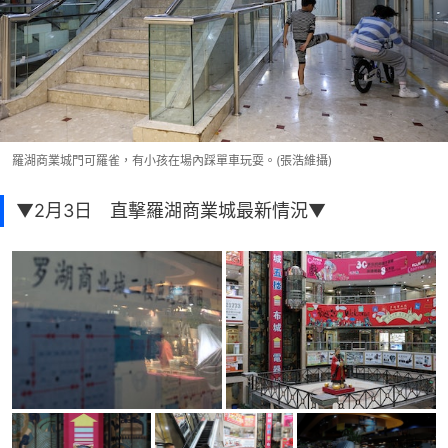
羅湖商業城門可羅雀，有小孩在場內踩單車玩耍。(張浩維攝)
▼2月3日 直擊羅湖商業城最新情況▼