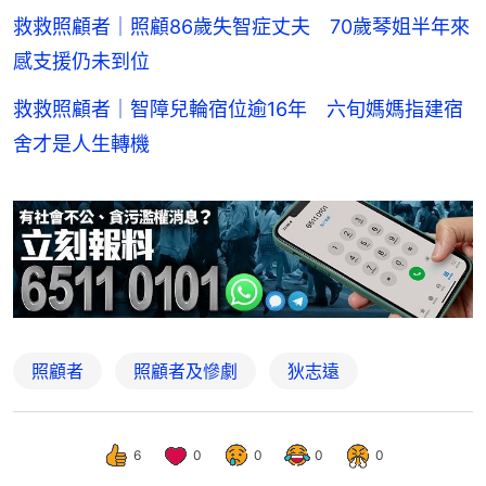
救救照顧者｜照顧86歲失智症丈夫 70歲琴姐半年來
感支援仍未到位
救救照顧者｜智障兒輪宿位逾16年 六旬媽媽指建宿
舍才是人生轉機
照顧者
照顧者及慘劇
狄志遠
6
0
0
0
0