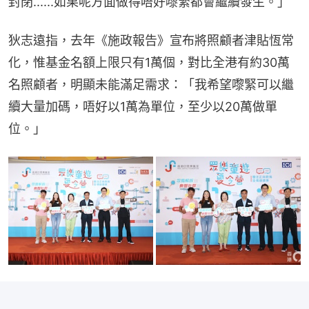
封閉......如果呢方面做得唔好嚟緊都會繼續發生。」
狄志遠指，去年《施政報告》宣布將照顧者津貼恆常
化，惟基金名額上限只有1萬個，對比全港有約30萬
名照顧者，明顯未能滿足需求：「我希望嚟緊可以繼
續大量加碼，唔好以1萬為單位，至少以20萬做單
位。」