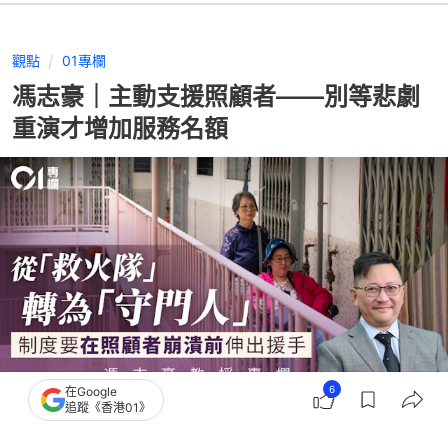
觀點
01專欄
馮志豪｜主動支援照顧者——別等悲劇
重演才增加服務名額
6
在Google
追蹤《香港01》
撰文：
馮志豪
出版：
2026-07-05 10:00
更新：
2026-07-05 10:00