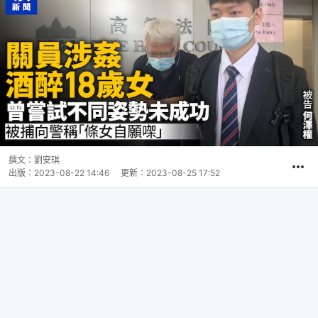
撰文：
劉安琪
出版：
2023-08-22 14:46
更新：
2023-08-25 17:52