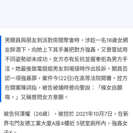
男關員與朋友到派對房間聚會時，涉趁一名18歲女網
友醉酒下，向她上下其手兼把對方強姦，又曾嘗試用
不同姿勢卻未成功，女方亦有反抗並握拳拒為男方手
淫。她最後致電姐姐男友到場接時作出投訴。關員否
認一項強姦罪，案件今(22日)在高等法院開審。控方
在開案陳詞指，被告被捕時曾向警說：「條女自願
㗎。」又稱曾問女方意願。
被告何澤權（26歲），被控於 2021年10月7日，在新
界屯門友德工業大廈A座4樓近 5號室廁所內，強姦女
子X。