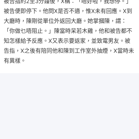
被告指約2至3分鐘後，X稱：「唔好啦，我想停。」
被告便即停下。他問X是否不適，惟X未有回應。X到
大廳時，陳剛從單位外返回大廳。她掌摑陳，謂：
「你做乜唔阻止。」陳當時呆若木雞，他和被告都不
知怎樣給予反應。X又表示要返家，並致電男友。被
告指，X之後有陪同他和陳到工作室外抽煙，X當時未
有異樣。