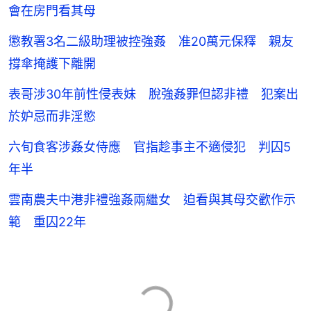
會在房門看其母
懲教署3名二級助理被控強姦 准20萬元保釋 親友
撐傘掩護下離開
表哥涉30年前性侵表妹 脫強姦罪但認非禮 犯案出
於妒忌而非淫慾
六旬食客涉姦女侍應 官指趁事主不適侵犯 判囚5
年半
雲南農夫中港非禮強姦兩繼女 迫看與其母交歡作示
範 重囚22年