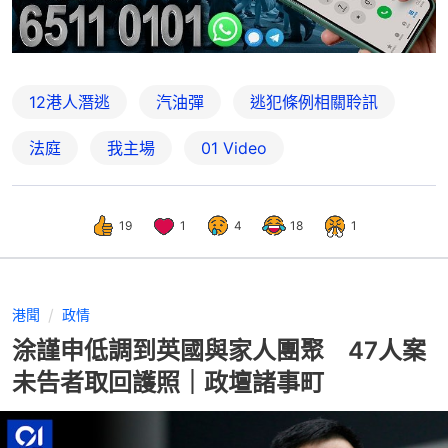
12港人潛逃
汽油彈
逃犯條例相關聆訊
法庭
我主場
01 Video
19
1
4
18
1
港聞
政情
涂謹申低調到英國與家人團聚 47人案
未告者取回護照｜政壇諸事町