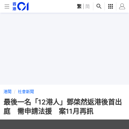
繁
|
简
港聞
社會新聞
最後一名「12港人」鄧棨然返港後首出
庭 需申請法援 案11月再訊