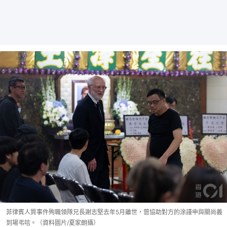
菲律賓人質事件殉職領隊兄長謝志堅去年5月離世，曾協助對方的涂謹申與關尚義
到場弔唁。（資料圖片/夏家朗攝）