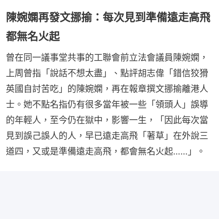
陳婉嫻再發文挪揄：每次見到準備遠走高飛
都無名火起
曾在同一議事堂共事的工聯會前立法會議員陳婉嫻，
上周曾指「說話不想太盡」、點評胡志偉「錯信狡猾
英國自討苦吃」的陳婉嫻，再在報章撰文挪揄離港人
士。她不點名指仍有很多當年被一些「領頭人」誤導
的年輕人，至今仍在獄中，影響一生，「因此每次當
見到誤己誤人的人，早已遠走高飛「著草」在外說三
道四，又或是準備遠走高飛，都會無名火起……」。