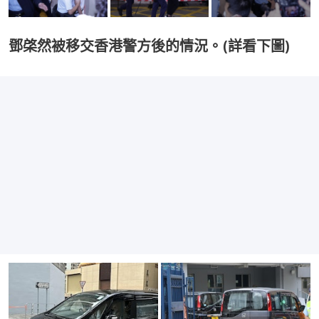
鄧棨然被移交香港警方後的情況。(詳看下圖)