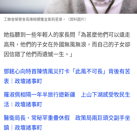
工聯會榮譽會長陳婉嫻獲金紫荊星章。（資料圖片）
她指聽到一些年輕人的家長問「為甚麼他們可以遠走
高飛，他們的子女在外國無風無浪，而自己的子女卻
因信錯了他們而遺憾一生。」
鄧銘心向特首陳情風災打卡「此風不可長」背後有苦
衷｜政壇諸事町
羅淑佩相隔一年半旅行遊新疆 上山下湖感受牧民生
活︱政壇諸事町
醫衞局長、常秘罕重疊休假 政策局兩巨頭交副手坐
鎮｜政壇諸事町