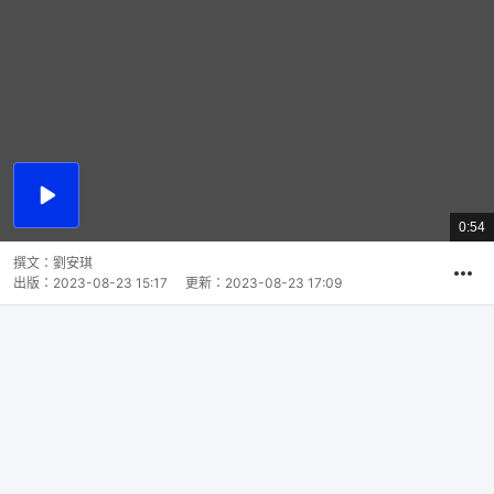
播
放
0:54
總
影
共
片
時
撰文：
劉安琪
間
出版：
2023-08-23 15:17
更新：
2023-08-23 17:09