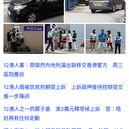
12港人案｜鄧棨然內地刑滿出獄移交香港警方 周三
區院應訊
12港人兩被告就刑期提上訴 上訴庭押後待控辯提交
進一步陳詞
12港人之一的鄭子豪 准2萬元釋等候上訴 官：唔
好再有任何走動