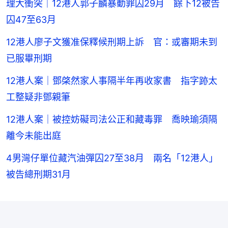
理大衝突｜12港人郭子麟暴動罪囚29月 餘下12被告
囚47至63月
12港人廖子文獲准保釋候刑期上訴 官：或審期未到
已服畢刑期
12港人案｜鄧棨然家人事隔半年再收家書 指字跡太
工整疑非鄧親筆
12港人案｜被控妨礙司法公正和藏毒罪 喬映瑜須隔
離今未能出庭
4男灣仔單位藏汽油彈囚27至38月 兩名「12港人」
被告總刑期31月