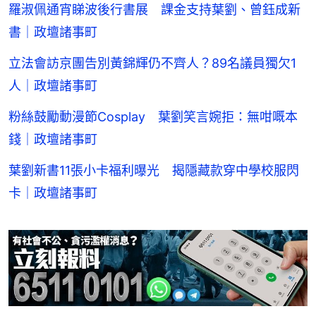
羅淑佩通宵睇波後行書展 課金支持葉劉、曾鈺成新
書｜政壇諸事町
立法會訪京團告別黃錦輝仍不齊人？89名議員獨欠1
人｜政壇諸事町
粉絲鼓勵動漫節Cosplay 葉劉笑言婉拒：無咁嘅本
錢｜政壇諸事町
葉劉新書11張小卡福利曝光 揭隱藏款穿中學校服閃
卡｜政壇諸事町