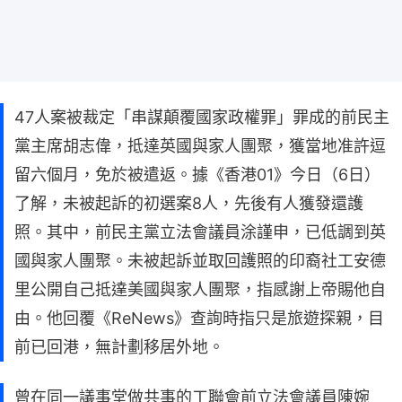
47人案被裁定「串謀顛覆國家政權罪」罪成的前民主
黨主席胡志偉，抵達英國與家人團聚，獲當地准許逗
留六個月，免於被遣返。據《香港01》今日（6日）
了解，未被起訴的初選案8人，先後有人獲發還護
照。其中，前民主黨立法會議員涂謹申，已低調到英
國與家人團聚。未被起訴並取回護照的印裔社工安德
里公開自己抵達美國與家人團聚，指感謝上帝賜他自
由。他回覆《ReNews》查詢時指只是旅遊探親，目
前已回港，無計劃移居外地。
曾在同一議事堂做共事的工聯會前立法會議員陳婉