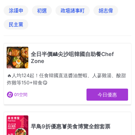
涂謹申
初選
政壇諸事町
胡志偉
民主黨