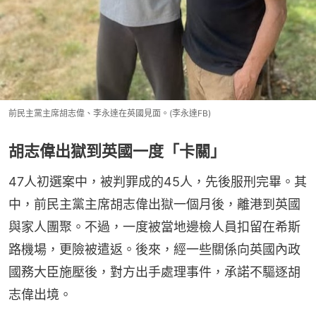
前民主黨主席胡志偉、李永達在英國見面。(李永達FB)
胡志偉出獄到英國一度「卡關」
47人初選案中，被判罪成的45人，先後服刑完畢。其
中，前民主黨主席胡志偉出獄一個月後，離港到英國
與家人團聚。不過，一度被當地邊檢人員扣留在希斯
路機場，更險被遣返。後來，經一些關係向英國內政
國務大臣施壓後，對方出手處理事件，承諾不驅逐胡
志偉出境。