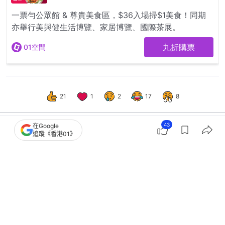
21
1
2
17
8
43
在Google
追蹤《香港01》
港聞
社會新聞
會計師涉調景嶺站偷拍裙底 准保釋至
8.7再提訊