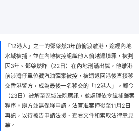
「12港人」之一的鄧棨然3年前偷渡離港，途經內地
水域被捕，並在內地被控組織他人偷越邊境罪，被判
囚3年。鄧棨然昨（22日）在內地刑滿出獄，他離港
前涉灣仔單位藏汽油彈案被控，被遺返回港後直接移
交香港警方，成為最後一名移交的「12港人」。鄧今
（23日）被解至區域法院應訊，並處理依令緝捕歸案
程序。辯方並無保釋申請，法官准案押後至11月2日
再訊，以待被告申請法援、查看文件和索取法律意見
等。