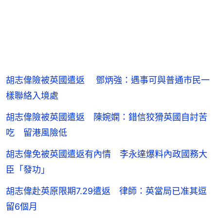
胡志偉險被英國遣返 鄧炳強：遇事可與普通市民一
樣聯絡入境處
胡志偉險被英國遣返 陳婉嫻：錯信狡猾英國自討苦
吃 留港風險低
胡志偉免被英國遣返有內情 李永達爆料內政國務大
臣「發功」
胡志偉赴英原限期7.29遣返 律師：英當局已准其逗
留6個月