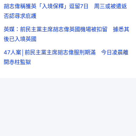
胡志偉稱獲英「入境保釋」逗留7日 周三或被遣返
否認尋求庇護
英媒：前民主黨主席胡志偉英國機場被扣留 據悉其
後已入境英國
47人案│前民主黨主席胡志偉服刑期滿 今日凌晨離
開赤柱監獄