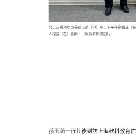
勞工及福利局局長孫玉菡（中）今日下午在劉鎮漢（右
人程瑩（左）會面。（政新新聞處圖片)
孫玉菡一行其後到訪上海軟科教育信