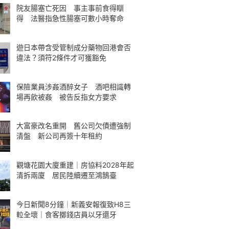
院友腸塞亡死因 事主事前食得瞓
得 法醫指急性腸塞可數小時奪命
遊日本帶含受管制成分藥物回港會否
違法？須符2條件才可獲豁免
保險業員涉姦酒醉女子 酒吧相識轉
場再飲被姦 被告反指女方要求
大富豪改名重開 舊公司欠債遭強制
清盤 新公司再簽十年租約
觀塘花園大廈重建｜房協料2028年起
清拆兩廈 居民陸續遷至鴻鵠臺
今日新聞8分鐘｜新義安報復致H8三
𨋢全壞｜食客擲錢店員以牙還牙