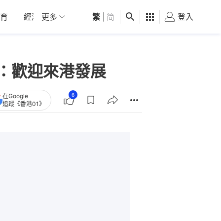
育
經濟
更多
01深圳
繁
觀點
|
简
健康
好食玩飛
登入
女
菡：歡迎來港發展
6
在Google
追蹤《香港01》