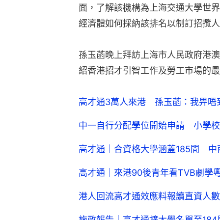
面，了解該機構為上海交通大學世界
經濟體如何採納該排名以制訂招攬人
孫玉菡晚上拜訪上海市人民政府港澳
紹香港招才引智工作及勞工市場的最
高才通3萬人來港 孫玉菡：我畀唔
中一自行分配學位開始申請 小學校
高才通｜合資格大學涵蓋185間 中
高才通｜來港90後青年看TVB劇
港人回流高才通效應料報讀直資人數
施政報告｜高才通擴大學名單至18