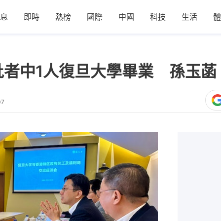
息
即時
熱榜
國際
中國
科技
生活
體
批者中1人復旦大學畢業 孫玉
07