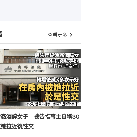
章
查看更多
姦酒醉女子 被告指事主自稱30
被她拉近後性交