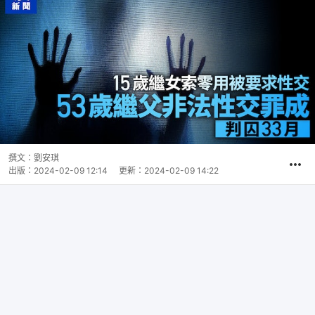
撰文：
劉安琪
出版：
2024-02-09 12:14
更新：
2024-02-09 14:22