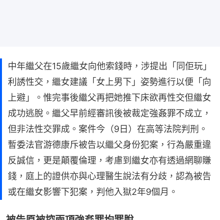
中年繼父在15歲繼女向他索錢時，涉提出「同佢玩」
利誘性交，繼女建議「女上男下」姿勢進行以便「向
上避」。惟完事後繼父再把她推下床欲再性交但繼女
成功逃脫。繼父早前經審訊後被裁定強姦罪不成立，
但非法性交罪成。案件今（9日）在高等法院判刑。
暫委法官游德康斥被告以繼父身份犯案，行為嚴重違
反誠信，更是顛覆倫理，考慮到繼女亦有透過網聊賺
錢，庭上的證供亦與心理醫生說法有分歧，認為被告
或在繼女影響下犯案，判他入獄2年9個月。
被告原被控兩項強姦罪均罪脫