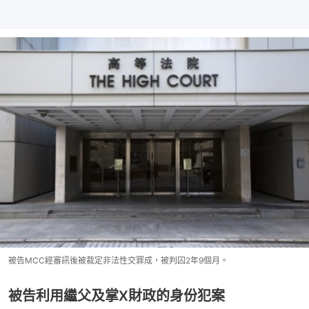
被告MCC經審訊後被裁定非法性交罪成，被判囚2年9個月。
被告利用繼父及掌X財政的身份犯案