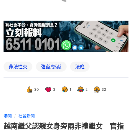
非法性交
強姦/迷姦
法庭
30
3
1
2
32
港聞
社會新聞
越南繼父認親女身旁兩非禮繼女 官指