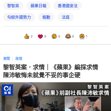
黎智英
蘋果日報
香港國安法
勾結外國勢力
煽動
法庭
2
0
0
0
1
港聞
政情
黎智英案．求情｜《蘋果》編採求情
陳沛敏悔未就覺不妥的事企硬