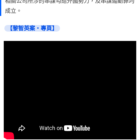
相關公司所涉的串謀勾結外國勢力，及串謀煽動罪均
成立。
【黎智英案・專頁】