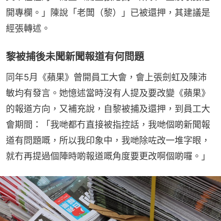
開專欄。」陳說「老闆（黎）」已被還押，其建議是
經張轉述。
黎被捕後未聞新聞報道有何問題
同年5月《蘋果》曾開員工大會，會上張劍虹及陳沛
敏均有發言。她憶述當時沒有人提及要改變《蘋果》
的報道方向，又補充說，自黎被捕及還押，到員工大
會期間：「我哋都冇直接被指控話，我哋個啲新聞報
道有問題嘅，所以我印象中，我哋除咗改一堆字眼，
就冇再提過個陣時啲報道嘅角度要更改啊個啲囉。」