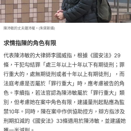
陳沛敏的丈夫鍾沛權。(朱棨新攝)
求情指陳的角色有限
代表陳沛敏的大律師李國威指，根據《國安法》29
條，干犯勾結罪「處三年以上十年以下有期徒刑；罪
行重大的，處無期徒刑或者十年以上有期徒刑」，而
法庭考慮是否屬於「罪行重大」時，應考慮被告的角
色。李續指，若法官認為陳沛敏屬於「罪行重大」類
別，但考慮她在案中角色有限，建議量刑起點應為監
禁10年。同時，陳在案中作供協助控方，辯方指涉及
刑期扣減的《國安法》33條適用於陳沛敏，並建議她
獲一半減刑。