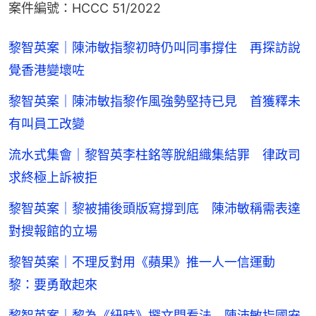
案件編號：HCCC 51/2022
黎智英案｜陳沛敏指黎初時仍叫同事撐住 再探訪說
覺香港變壞咗
黎智英案｜陳沛敏指黎作風強勢堅持已見 首獲釋未
有叫員工改變
流水式集會｜黎智英李柱銘等脫組織集結罪 律政司
求終極上訴被拒
黎智英案｜黎被捕後頭版寫撐到底 陳沛敏稱需表達
對搜報館的立場
黎智英案｜不理反對用《蘋果》推一人一信運動
黎：要勇敢起來
黎智英案｜黎為《紐時》撰文問看法 陳沛敏指國安