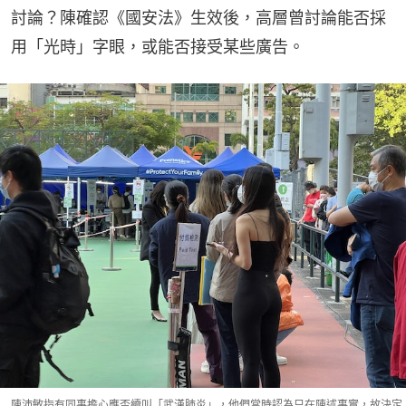
討論？陳確認《國安法》生效後，高層曾討論能否採
用「光時」字眼，或能否接受某些廣告。
陳沛敏指有同事擔心應否續叫「武漢肺炎」，他們當時認為只在陳述事實，故決定