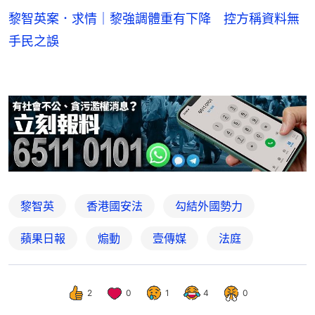
黎智英案．求情｜黎強調體重有下降 控方稱資料無
手民之誤
黎智英
香港國安法
勾結外國勢力
蘋果日報
煽動
壹傳媒
法庭
2
0
1
4
0