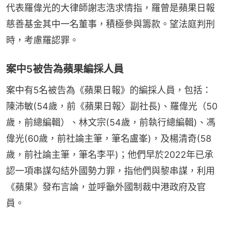
代表羅偉光的大律師謝志浩求情指，羅曾是蘋果日報
慈善基金其中一名董事，積極參與籌款。望法庭判刑
時，考慮羅認罪。
案中5被告為蘋果編採人員
案中有5名被告為《蘋果日報》的編採人員，包括：
陳沛敏(54歲，前《蘋果日報〉副社長)、羅偉光（50
歲，前總編輯）、林文宗(54歲，前執行總編輯)、馮
偉光(60歲，前社論主筆，筆名盧峯)，及楊清奇(58
歲，前社論主筆，筆名李平)；他們早於2022年已承
認一項串謀勾結外國勢力罪，指他們與黎串謀，利用
《蘋果》發布言論，並呼籲外國制裁中港政府及官
員。