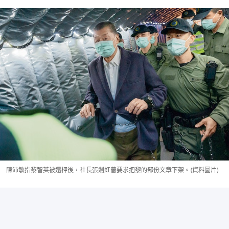
陳沛敏指黎智英被還柙後，社長張劍虹曾要求把黎的部份文章下架。(資料圖片)