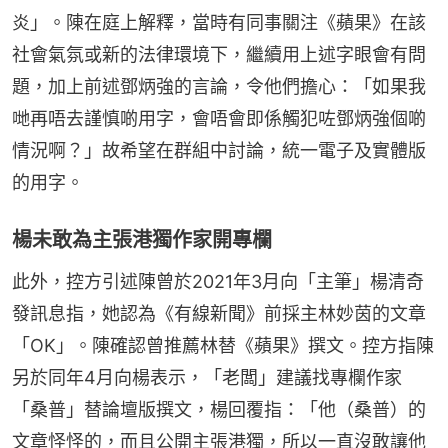
炎」。陳在庭上解釋，當時有同事關注《蘋果》在該
社會氣氛或新的法律環境下，繼續用上述字眼會有問
題，加上前述鄧炳強的言論，令他們擔心：「如果我
哋再唔去謹慎啲用字，會唔會即係觸犯咗鄧炳強個啲
情況啊？」故希望在群組中討論，統一電子及實體版
的用字。
楊未敢為主張港獨作家開專欄
此外，控方引述陳曾於2021年3月向「主筆」楊清奇
發訊息指，她認為《有線新聞》前採主林妙茵的文章
「OK」。陳確認曾推薦林替《蘋果》撰文。控方指陳
另於同年4月向楊表示，「老闆」建議找專欄作家
「桑普」替論壇版撰文，楊回覆指：「他（桑普）的
文章怪怪的，而且公開主張港獨，所以一直沒敢讓他