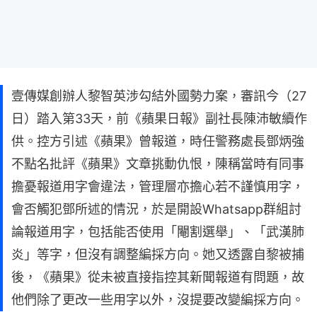
壹傳媒創辦人黎智英涉勾結外國勢力案，審訊今（27
日）踏入第33天，前《蘋果日報》副社長陳沛敏續作
供。控方引述《蘋果》曾報道，時任警務處長鄧炳強
不點名批評《蘋果》文章挑動仇恨，陳稱當時有同事
擔憂報道用字會違法，管理層亦擔心若不謹慎用字，
會否觸犯鄧所述的情況，於是開設Whatsapp群組討
論報道用字，包括能否使用「閹割選舉」、「武漢肺
炎」等字，但沒有調整編採方向。她又透露自黎被捕
後，《蘋果》從未被直接指控其新聞報道有問題，故
他們除了更改一些用字以外，沒提要改變編採方向。