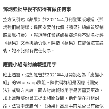
鄧炳強批評後不記得有做任何事
控方又引述《蘋果》於2021年4月刊登頭版報道〈鄧
炳強恫嚇傳媒：違國安要付代價《蘋果》總編質疑鋪
路嚴厲打壓〉，報道時任警務處長鄧炳強不點名批評
《蘋果》文章挑動仇恨。陳指《蘋果》在鄧發這言論
後，她不記得有做任何事。
應變小組有討論報道用字
庭上透露，張劍虹曾於2021年4月開設名為「應變小
組」的Whatsapp群組。陳供稱群組是因應《國安
法》或警方言論，而去討論報道用字是否需要更改，
加上當時部份員工提出相關疑問，他們便在群組討
論。法官李運騰問，《蘋果》高層事前是否已有類似