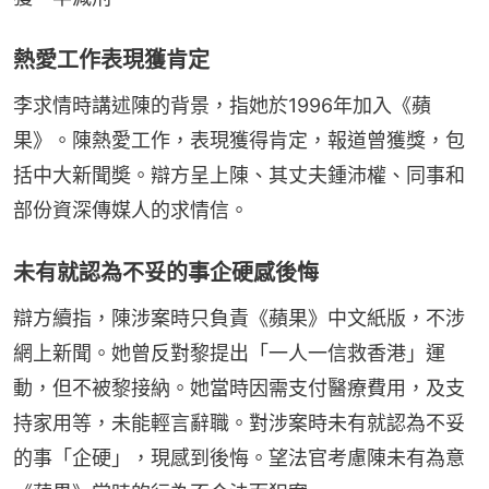
熱愛工作表現獲肯定
李求情時講述陳的背景，指她於1996年加入《蘋
果》。陳熱愛工作，表現獲得肯定，報道曾獲獎，包
括中大新聞奬。辯方呈上陳、其丈夫鍾沛權、同事和
部份資深傳媒人的求情信。
未有就認為不妥的事企硬感後悔
辯方續指，陳涉案時只負責《蘋果》中文紙版，不涉
網上新聞。她曾反對黎提出「一人一信救香港」運
動，但不被黎接納。她當時因需支付醫療費用，及支
持家用等，未能輕言辭職。對涉案時未有就認為不妥
的事「企硬」，現感到後悔。望法官考慮陳未有為意