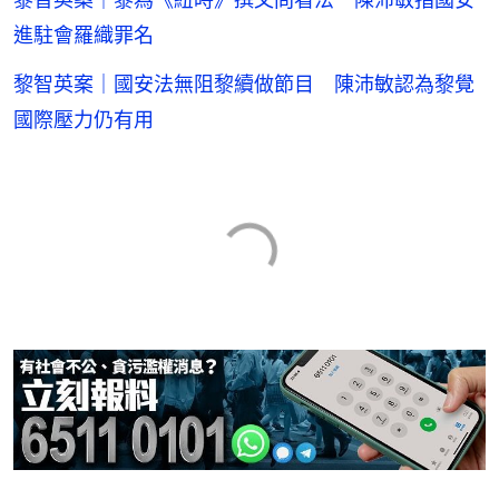
進駐會羅織罪名
黎智英案｜國安法無阻黎續做節目 陳沛敏認為黎覺
國際壓力仍有用