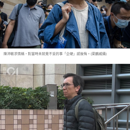
陳沛敏求情稱，對當時未就覺不妥的事「企硬」感後悔。(梁鵬威攝)