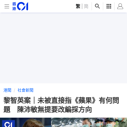
繁
|
简
港聞
社會新聞
黎智英案｜未被直接指《蘋果》有何問
題 陳沛敏無提要改編採方向