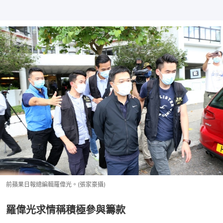
前蘋果日報總編輯羅偉光。(張家豪攝)
羅偉光求情稱積極參與籌款