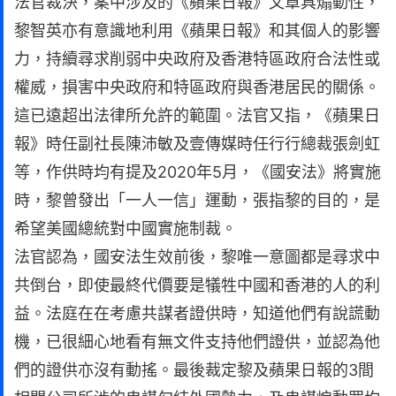
法官裁決，案中涉及的《蘋果日報》文章具煽動性，
黎智英亦有意識地利用《蘋果日報》和其個人的影響
力，持續尋求削弱中央政府及香港特區政府合法性或
權威，損害中央政府和特區政府與香港居民的關係。
這已遠超出法律所允許的範圍。法官又指，《蘋果日
報》時任副社長陳沛敏及壹傳媒時任行行總裁張劍虹
等，作供時均有提及2020年5月，《國安法》將實施
時，黎曾發出「一人一信」運動，張指黎的目的，是
希望美國總統對中國實施制裁。
法官認為，國安法生效前後，黎唯一意圖都是尋求中
共倒台，即使最終代價要是犠牲中國和香港的人的利
益。法庭在在考慮共謀者證供時，知道他們有說謊動
機，已很細心地看有無文件支持他們證供，並認為他
們的證供亦沒有動搖。最後裁定黎及蘋果日報的3間