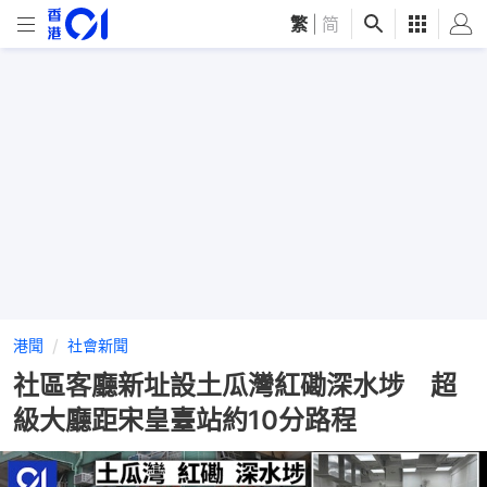
繁
|
简
港聞
社會新聞
社區客廳新址設土瓜灣紅磡深水埗 超
級大廳距宋皇臺站約10分路程