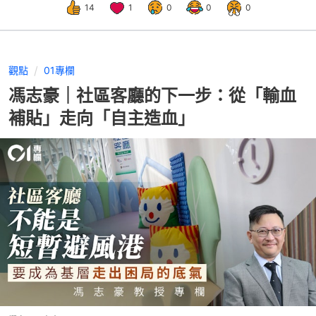
14
1
0
0
0
觀點
01專欄
馮志豪｜社區客廳的下一步：從「輸血
補貼」走向「自主造血」