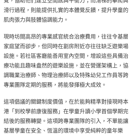
覺，協助他們建立空間感與平衡力；而滑梯的攀爬與
滑行過程，則能提供扎實的本體覺反饋，提升學童的
肌肉張力與肢體協調能力。
現時坊間高昂的專業感官統合治療費用，往往令基層
家庭望而卻步，但同時在劏房附近亦往往缺乏遊樂場
設施。若社區客廳能善用室內空間，增設這些具備治
療功能且趣味盎然的遊樂設施，並在營運架構上，協
調職業治療師、物理治療師以及特殊幼兒工作員等跨
專業團隊定期的服務，將能發揮極大成效。
這項倡議的關鍵制度價值，在於能夠精準對接現時本
港「到校學前康復服務」在學童升讀小學首個學期完
結後的服務轉變。這項跨專業團隊的引入，不單能讓
基層學童在安全、恆溫的環境中享受純粹的童年樂