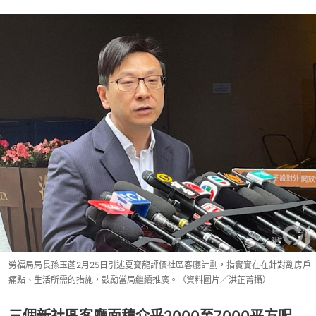
勞福局局長孫玉菡2月25日引述夏寶龍評價社區客廳計劃，指實實在在針對劏房戶
痛點、生活所需的措施，鼓勵當局繼續推廣。（資料圖片／洪芷菁攝）