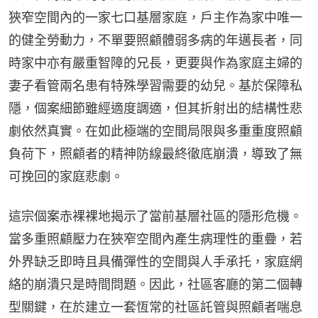
狹窄空間內的一家七口基層家庭，戶主作為家中唯一
的健全勞動力，不單要照顧體弱多病的年邁長者，同
時家中亦有嚴重智障的兄長，更要與作為家庭主婦的
妻子看管兩名患有特殊學習需要的幼兒。基於保障私
隱，個案細節雖經適度調適，但其折射出的結構性悲
劇依然真實。在如此極端的空間局限與多重重度照顧
負荷下，照顧者的精神防線最終徹底崩潰，導致了無
可挽回的家庭悲劇。
這宗個案赤裸裸地揭示了當前基層社區的隱形危機。
當多重照顧壓力在狹窄空間內產生病理性的重疊，若
外界缺乏即時且具備彈性的空間與人手承托，家庭網
絡的崩潰只是時間問題。因此，社區客廳的第二個轉
型關鍵，在於建立一套恆常的社區託管與照顧者喘息