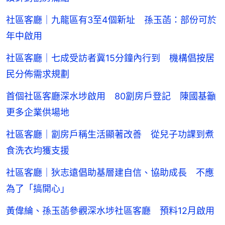
社區客廳｜九龍區有3至4個新址 孫玉菡：部份可於
年中啟用
社區客廳｜七成受訪者冀15分鐘內行到 機構倡按居
民分佈需求規劃
首個社區客廳深水埗啟用 80劏房戶登記 陳國基籲
更多企業供場地
社區客廳｜劏房戶稱生活顯著改善 從兒子功課到煮
食洗衣均獲支援
社區客廳｜狄志遠倡助基層建自信、協助成長 不應
為了「搞開心」
黃偉綸、孫玉菡參觀深水埗社區客廳 預料12月啟用