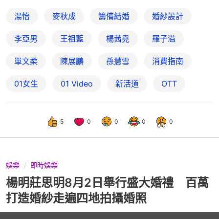
湯怡
麥秋成
籌備結婚
婚紗設計
李亞男
王祖藍
楊茜堯
羅子溢
單文柔
陳展鵬
孫慧雪
消費指南
01女生
01 Video
新活道
OTT
5
0
0
0
0
娛樂
即時娛樂
楊明莊思明8月2日舉行盛大婚禮 百萬
打造婚紗走遍四地拍攝婚照