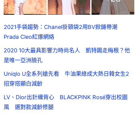
2021手袋趨勢：Chanel掛頸袋2用BV掀鏈帶潮
Prada Cleo紅爆網絡
2020 10大最具影響力時尚名人 凱特踢走梅根？他
是唯一亞洲臉孔
Uniqlo U全系列搶先看 牛油果綠成大熱日韓女生2
招穿搭顯白減齡
LV、Dior出針織背心 BLACKPINK Rosé穿出校園
風 選對款減齡修腿