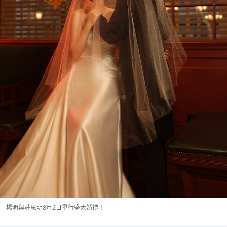
楊明與莊思明8月2日舉行盛大婚禮！