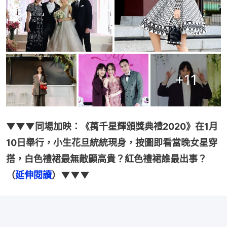
+
11
▼▼▼同場加映：《萬千星輝頒獎典禮2020》在1月
10日舉行，小生花旦統統現身，按圖即看當晚女星穿
搭，白色禮裙最無敵顯高貴？紅色禮裙誰最出事？
（
延伸閱讀
）▼▼▼