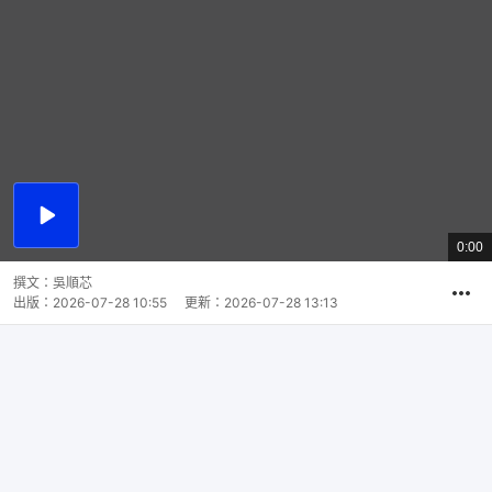
播
放
1:13
總
影
共
片
時
撰文：
吳順芯
間
出版：
2026-07-28 10:55
更新：
2026-07-28 13:13