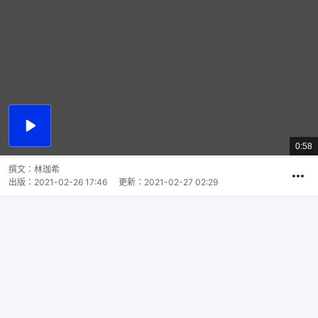
播
放
0:58
總
影
共
片
時
撰文：
林珈希
間
出版：
2021-02-26 17:46
更新：
2021-02-27 02:29