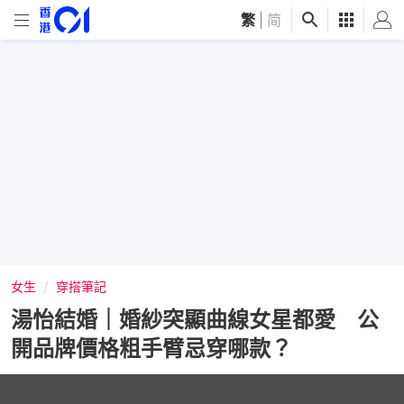
繁
|
简
女生
穿搭筆記
湯怡結婚｜婚紗突顯曲線女星都愛 公
開品牌價格粗手臂忌穿哪款？