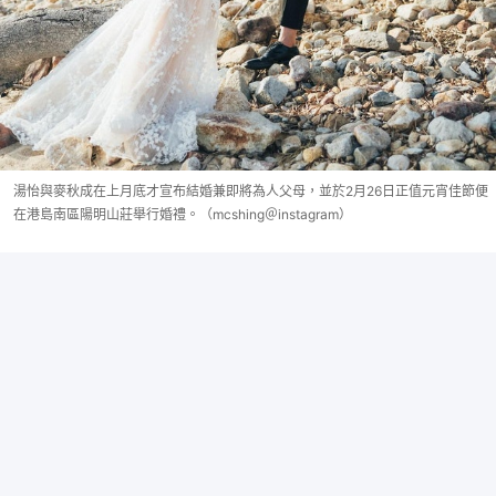
湯怡與麥秋成在上月底才宣布結婚兼即將為人父母，並於2月26日正值元宵佳節便
在港島南區陽明山莊舉行婚禮。（mcshing＠instagram）