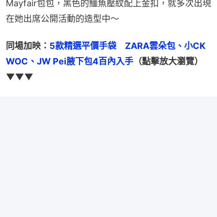
Mayfair包包，黑色的鱷魚壓紋配上金扣，就多次出現
在她出席公開活動的造型中～
同場加映：
5款精選平價手袋　ZARA雲朵包、小CK 
WOC、JW Pei腋下包4百內入手
（點擊放大瀏覽）
▼▼▼