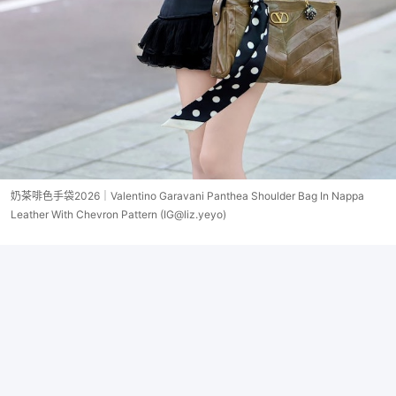
奶茶啡色手袋2026｜Valentino Garavani Panthea Shoulder Bag In Nappa
Leather With Chevron Pattern (IG@liz.yeyo)