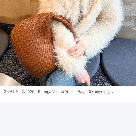
奶茶啡色手袋2026｜Bottega Veneta Veneta Bag (IG@_imyour_joy)