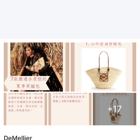
+
17
DeMellier