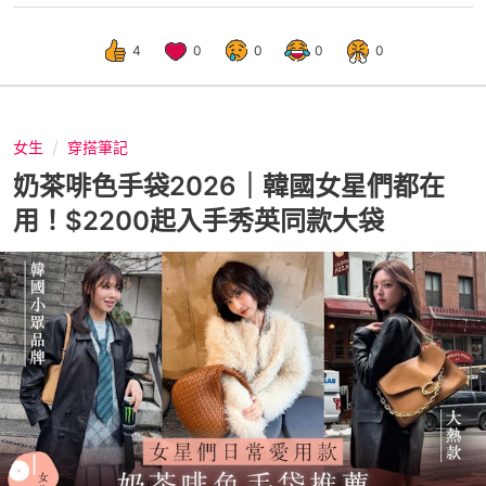
4
0
0
0
0
女生
穿搭筆記
奶茶啡色手袋2026｜韓國女星們都在
用！$2200起入手秀英同款大袋