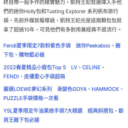
終自帶一股手作的樸實魅力，凱特王妃就選擇入手他
們的迷你Holly包和Tusting Explorer 系列帆布旅行
袋，先前外媒就報導過，凱特王妃光是這兩顆包包就
拿了超過10年，可見他們有多耐用兼經典不退流行。
Fendi夏季限定7款粉紫色手袋 迷你Peekaboo、腋
下包、購物籃必搶
2022春夏精品小廢包Top 5 LV、CELINE、
FENDI、皮褸愛心手袋超萌
嚴選LOEWE夢幻系列 漸變色GOYA、HAMMOCK、
PUZZLE手袋價格一次看
YSL夏季限定牛油果綠手袋7大精選 經典斜揹包、斷
貨王腋下包必搶