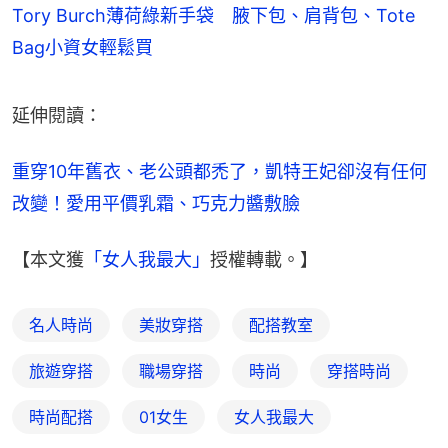
Tory Burch薄荷綠新手袋 腋下包、肩背包、Tote
Bag小資女輕鬆買
延伸閱讀：
重穿10年舊衣、老公頭都禿了，凱特王妃卻沒有任何
改變！愛用平價乳霜、巧克力醬敷臉
【本文獲
「女人我最大」
授權轉載。】
名人時尚
美妝穿搭
配搭教室
旅遊穿搭
職場穿搭
時尚
穿搭時尚
時尚配搭
01女生
女人我最大