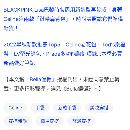
BLACKPINK Lisa巴黎時裝周用新造型再發威！身著
Celine這兩款「鏈帶肩背包」，時尚美照讓它們準備
斷貨！
2022早秋新款推薦Top5！Celine老花包、Tod's樂福
鞋、LV螢光綠包、Prada多功能胸針項鍊…本季必買
新品做好筆記
【本文獲「
Bella儂儂
」授權刊出，未經同意禁止轉
載。更多精彩報導，詳見《Bella儂儂》。】
Céline
手袋
新款手袋
美妝穿搭
穿搭時尚
職場穿搭
旅遊穿搭