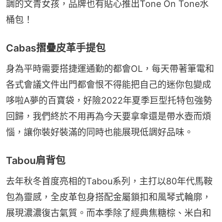
調的文青女孩，品牌也有貼心推出Tone On Tone水
桶包！
Cabas摺疊皮革手提包
身為平時需要搭捷運通勤的都會OL，每天帶著筆電和
各式會議文件出門都會恨不得能把自己的迷你包變成
哆啦A夢的百寶袋，好險2022年夏季巨型托特包強勢
回歸，我們終於不用再為今天要拿傘還是帶水壺而煩
惱，讓你裝好裝滿的同時也能展現低調好品味。
Tabou肩背包
去年秋冬首度亮相的Tabou系列，主打以80年代馬鞍
包為靈感，全皮革包身搭配金屬鎖扣和風琴式輪廓，
展現濃濃復古氣質。而本季除了經典焦糖棕、米白和