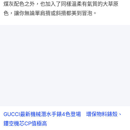
煤灰配色之外，也加入了同樣溫柔有氣質的大草原
色，讓你無論單肩揹或斜揹都美到冒泡。
GUCCI最新機械潛水手錶4色登場 環保物料錶殼、
鏤空機芯CP值極高