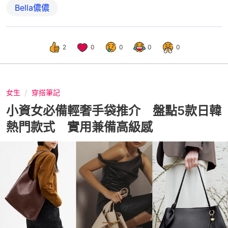
Bella儂儂
2
0
0
0
0
女生
穿搭筆記
小資女必備輕奢手袋推介 盤點5款日韓
熱門款式 實用兼備高級感