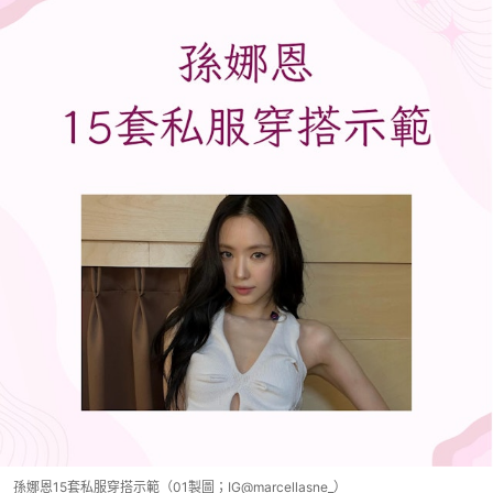
孫娜恩15套私服穿搭示範（01製圖；IG@marcellasne_）