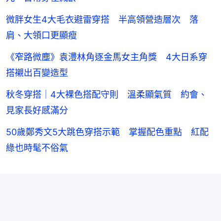
微胖女生4大毛衣避雷穿搭 半高領營造層次 落
肩、大領口更顯瘦
《窄路微塵》袁澧林角逐金馬女主角獎 4大日系穿
搭襯出百變造型
秋冬穿搭｜4大裸色搭配守則 溫柔顯氣質 約會、
見家長好感滿分
50歲鄭秀文5大跳色穿搭示範 掌握配色重點 紅配
綠也時髦不俗氣