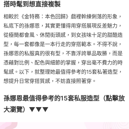
搭時髦到想直接複製
相較於《金特務：本色回歸》戲裡幹練俐落的形象，
私底下的孫娜恩，其實更懂得用穿搭展現反差魅力，
從極簡都會風、休閒街頭感，到女孩味十足的甜酷造
型，每一套都像是一本行走的穿搭範本。不得不說，
孫娜恩的私服真的很有型，不靠浮誇單品取勝，而是
憑藉對比例、配色與細節的掌握，穿出毫不費力的時
髦感。以下，就整理她最值得參考的15套私著造型，
想提升日常穿搭質感，不妨直接照著穿。
孫娜恩最值得參考的15套私服造型（點擊放
大瀏覽）▼▼▼