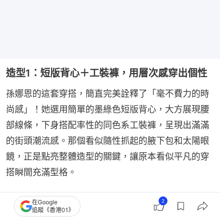
造型1：短版背心＋工裝褲，用層次感穿出個性
孫娜恩的這套穿搭，簡直完美詮釋了「毫不費力的時
尚感」！她選用簡單的墨綠色短版背心，大方展現腰
部線條，下身搭配率性的同色系工裝褲，呈現出滿滿
的街頭潮流感。那個看似隨性抓起的腋下包和太陽眼
鏡，正是點亮整體造型的關鍵，讓原本看似平凡的穿
搭瞬間充滿型格。
我們可以模仿孫娜恩的「短版上衣＋高腰褲」公式，
2
在Google
追蹤《香港01》
這能有效拉長腿部比例。若擔心單調，不妨選擇有設