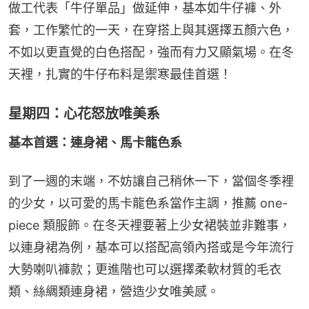
做工代表「牛仔單品」做延伸，基本如牛仔褲、外
套，工作繁忙的一天，在穿搭上與其選擇五顏六色，
不如以更直覺的白色搭配，強而有力又顯氣場。在冬
天裡，扎實的牛仔布料是禦寒最佳首選！
星期四：心花怒放唯美系
基本首選：連身裙、馬卡龍色系
到了一週的末端，不妨讓自己稍休一下，當個冬季裡
的少女，以可愛的馬卡龍色系當作主調，推薦 one-
piece 類服飾。在冬天裡要著上少女裙裝並非難事，
以連身裙為例，基本可以搭配高領內搭或是今年流行
大勢喇叭褲款；更進階也可以選擇柔軟材質的毛衣
類、絲綢類連身裙，營造少女唯美感。