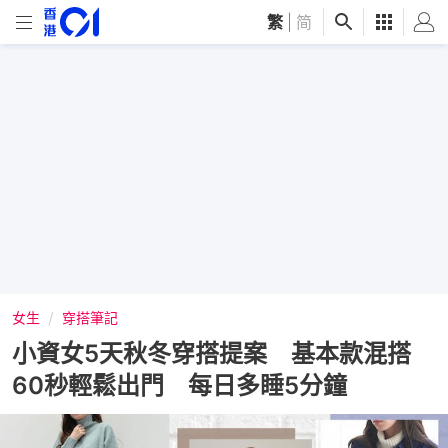
繁
|
简
女生
穿搭筆記
小資女5天秋冬穿搭提案 基本款混搭
60秒輕鬆出門 每日多睡5分鐘