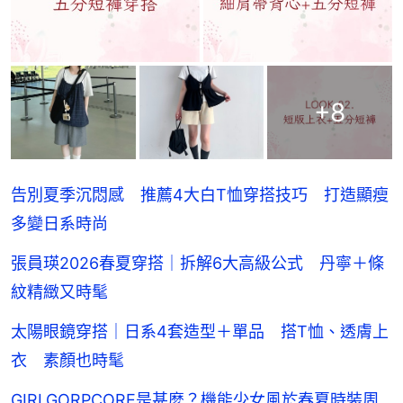
+
8
告別夏季沉悶感 推薦4大白T恤穿搭技巧 打造顯瘦
多變日系時尚
張員瑛2026春夏穿搭｜拆解6大高級公式 丹寧＋條
紋精緻又時髦
太陽眼鏡穿搭｜日系4套造型＋單品 搭T恤、透膚上
衣 素顏也時髦
GIRLGORPCORE是甚麼？機能少女風於春夏時裝周