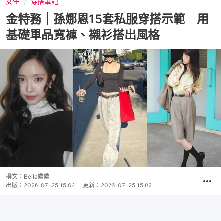
女生
穿搭筆記
金特務｜孫娜恩15套私服穿搭示範 用
基礎單品寬褲、襯衫搭出風格
撰文：
Bella儂儂
出版：
2026-07-25 15:02
更新：
2026-07-25 15:02