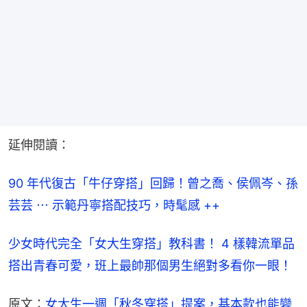
延伸閱讀：
90 年代復古「牛仔穿搭」回歸！曾之喬、侯佩岑、孫
芸芸 ⋯ 示範丹寧搭配技巧，時髦感 ++
少女時代完全「女大生穿搭」教科書！ 4 樣韓流單品
搭出青春可愛，班上最帥那個男生絕對多看你一眼！
原文：
女大生一週「秋冬穿搭」提案，基本款也能變