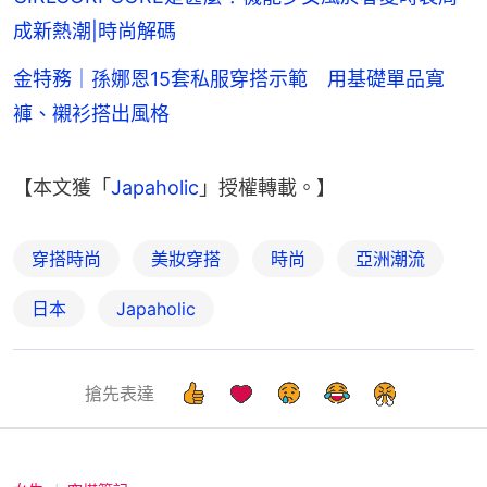
成新熱潮|時尚解碼
金特務｜孫娜恩15套私服穿搭示範 用基礎單品寬
褲、襯衫搭出風格
【本文獲「
Japaholic
」授權轉載。】
穿搭時尚
美妝穿搭
時尚
亞洲潮流
日本
Japaholic
搶先表達