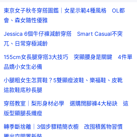
東京女子秋冬穿搭圖鑑｜女星示範4種風格 OL都
會、森女隨性優雅
Jessica 6個牛仔褲減齡穿搭 Smart Casual不突
兀、日常穿極減齡
155cm女長腿穿搭3大技巧 突顯腰身是關鍵 4件單
品嬌小女生必備
小腿粗女生怎買鞋？5雙顯瘦波鞋、樂福鞋、皮靴
這款鞋底秒長腿
穿搭教室｜梨形身材必學 選購闊腳褲4大秘訣 這
版型顯腿長纖瘦
轉季斷捨離｜3個步驟精簡衣櫥 改囤積舊物習慣
騰出空間置新裝