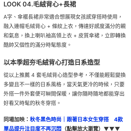
LOOK 04.毛絨背心+長裙
A字、傘襬長裙非常適合想展現女孩感穿搭時使用，
融入連帽毛絨背心 + 條紋上衣，傳達好感度滿分的親
和氣息，換上喇叭袖高領上衣 + 皮質傘裙，立即轉換
酷帥又個性的滿分時髦態度。
以本季超夯毛絨背心打造日系造型
從以上推薦 4 套毛絨背心造型參考，不僅能輕鬆變換
多變且不一樣的日系風格，當天氣更冷的時候，只要
外搭一件外套便可瞬間保暖，讓你隨時隨地都能穿出
好看又時髦的秋冬穿搭。
同場加映：
秋冬黑色時尚｜跟著日本女生穿搭　4款
單品提升注目度不再沉悶
（點擊放大瀏覽）▼▼▼