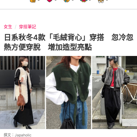
女生
穿搭筆記
日系秋冬4款「毛絨背心」穿搭 忽冷忽
熱方便穿脫 增加造型亮點
撰文：
Japaholic