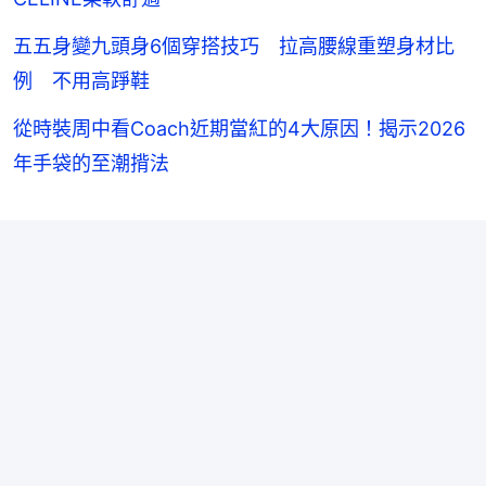
五五身變九頭身6個穿搭技巧 拉高腰線重塑身材比
例 不用高踭鞋
從時裝周中看Coach近期當紅的4大原因！揭示2026
年手袋的至潮揹法