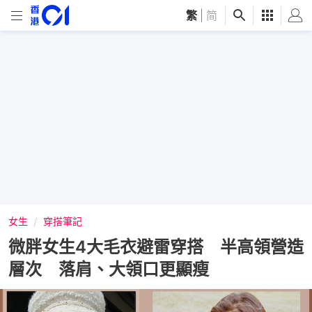
繁
|
简
女生
穿搭筆記
微胖女生4大毛衣避雷穿搭 半高領營造
層次 落肩、大領口更顯瘦