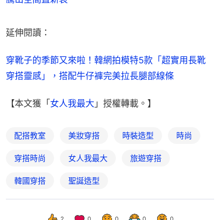
延伸閱讀：
穿靴子的季節又來啦！韓網拍模特5款「超實用長靴
穿搭靈感」，搭配牛仔褲完美拉長腿部線條
【本文獲「
女人我最大
」授權轉載。】
配搭教室
美妝穿搭
時裝造型
時尚
穿搭時尚
女人我最大
旅遊穿搭
韓國穿搭
聖誕造型
2
0
0
0
0