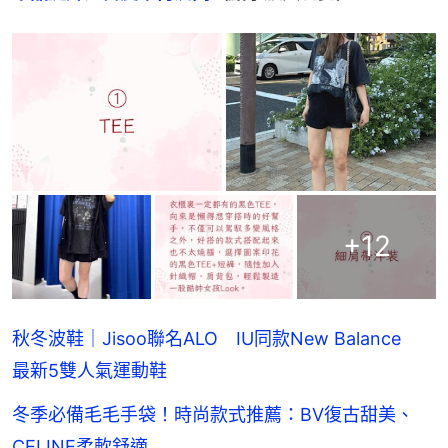
+
12
秋冬波鞋｜Jisoo聯名ALO IU同款New Balance
最新5雙人氣運動鞋
冬季必備毛毛手袋！時尚款式推薦：BV復古甜美、
CELINE柔軟舒適