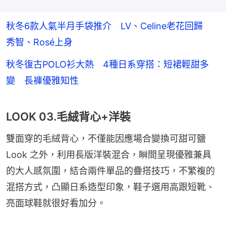
秋冬6款人氣半月手袋推介 LV、Celine老花回歸
秀智、Rosé上身
秋冬復古POLO衫大熱 4種日系穿搭：短裙輕甜多
變 長褲優雅知性
LOOK 03.毛絨背心+洋裝
雙面穿的毛絨背心，不僅能因應場合變換可甜可鹽 
Look 之外，利用長版洋裝混合，瞬間呈現優雅兼具
的大人感氛圍，結合兩件單品的疊搭技巧，不繁複的
混搭方式，凸顯日系造型印象，鞋子選用高跟短靴、
亮面球鞋就很好看加分。