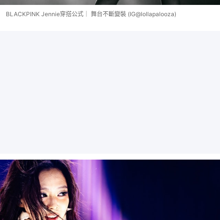
BLACKPINK Jennie穿搭公式｜ 舞台不斷變裝 (IG@lollapalooza)