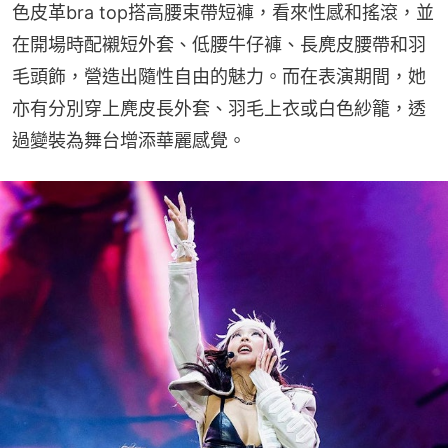
色皮革bra top搭高腰束帶短褲，看來性感和搖滾，並
在開場時配襯短外套、低腰牛仔褲、長麂皮腰帶和羽
毛頭飾，營造出隨性自由的魅力。而在表演期間，她
亦有分別穿上麂皮長外套、羽毛上衣或白色紗籠，透
過變裝為舞台增添華麗感覺。