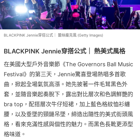
BLACKPINK Jennie穿搭公式｜ 蕾絲龐克風 (Getty Images)
BLACKPINK Jennie穿搭公式｜ 熱美式風格
在美國大型戶外音樂節《The Governors Ball Music 
Festival》的第三天，Jennie驚喜登場熱唱多首歌
曲，掀起全場氣氛高漲。她先披著一件毛茸黑色外
套，並隨音樂起奏脫下，露出對比層次和色調鮮艷的
bra top，配搭層次牛仔短裙，加上藍色格紋恤衫纏
腰，以及垂墜的頸鏈吊墜，締造出隨性的美式街頭風
格，看來充滿性感與個性的魅力。而黑色長靴更添型
格味道。