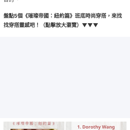
盤點5個《璀璨帝國：紐約篇》班底時尚穿搭，來找
找穿搭靈感吧！（點擊放大瀏覽）▼▼▼