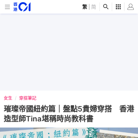
繁
|
简
女生
穿搭筆記
璀璨帝國紐約篇｜盤點5貴婦穿搭 香港
造型師Tina堪稱時尚教科書