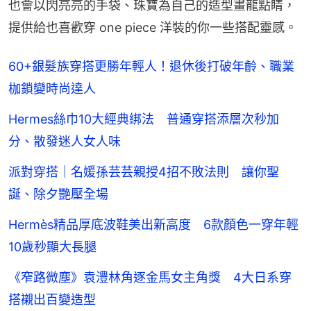
也會以閃亮亮的手袋、珠寶為自己的造型畫龍點睛，
提供給也喜歡穿 one piece 洋裝的你一些搭配靈感。
60+銀髮族穿搭更勝年輕人！退休後打破年齡、職業
枷鎖變時尚達人
Hermes絲巾10大經典綁法 普通穿搭添層次秒加
分、散發迷人女人味
派對穿搭｜名媛孫芸芸親授4招不敗法則 讓你聖
誕、除夕艷壓全場
Hermès精品厚底波鞋美出新高度 6款顏色一穿年輕
10歲秒顯大長腿
《窄路微塵》袁澧林角逐金馬女主角獎 4大日系穿
搭襯出百變造型