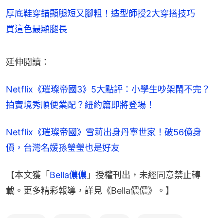
厚底鞋穿錯顯腿短又腳粗！造型師授2大穿搭技巧
買這色最顯腿長
延伸閱讀：
Netflix《璀璨帝國3》5大點評：小學生吵架鬧不完？
拍實境秀順便業配？紐約篇即將登場！
Netflix《璀璨帝國》雪莉出身丹寧世家！破56億身
價，台灣名媛孫瑩瑩也是好友
【本文獲「
Bella儂儂
」授權刊出，未經同意禁止轉
載。更多精彩報導，詳見《Bella儂儂》。】