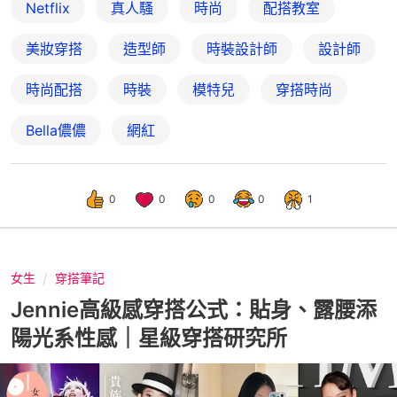
Netflix
真人騷
時尚
配搭教室
美妝穿搭
造型師
時裝設計師
設計師
時尚配搭
時裝
模特兒
穿搭時尚
Bella儂儂
網紅
0
0
0
0
1
女生
穿搭筆記
Jennie高級感穿搭公式：貼身、露腰添
陽光系性感｜星級穿搭研究所