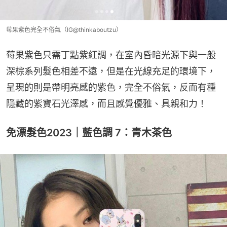
莓果紫色完全不俗氣（IG@thinkaboutzu）
莓果紫色只需丁點紫紅調，在室內昏暗光源下與一般
深棕系列髮色相差不遠，但是在光線充足的環境下，
呈現的則是帶明亮感的紫色，完全不俗氣，反而有種
隱藏的紫寶石光澤感，而且感覺優雅、具親和力！
免漂髮色2023｜藍色調 7：青木茶色