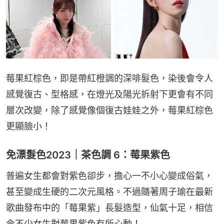
莓果紅棕色，即是帶紅橙調的深啡髮色，染後會令人
感覺復古、型格感，在燈光及陽光拆射下更會有不同
層次改變，除了感覺像個復古娃娃之外，莓果紅棕色
更顯臉小！
免漂髮色2023｜茶色調 6：莓果紫色
普遍女生都會對紫色卻步，擔心一不小心變成俗氣，
甚至變成生硬的二次元風格。不過隨著周子瑜在最新
歌曲發布中的「莓果紫」長髮造型，仙氣十足，相信
令不少女生對莓果紫色有所心動！