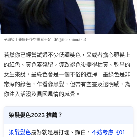
子瑜染上墨綠色後空靈感十足（IG@thinkaboutzu）
若然你已經嘗試過不少低調髮色，又或者擔心頭髮上
的紅色、黃色素殘留，導致褪色後變得枯黃、乾旱的
女生來說，墨綠色會是一個不俗的選擇！墨綠色是非
常深的綠色，乍看像黑髮，但帶有空靈及透明感，為
你注入活潑及異國風情的感覺。
染髮髮色2023 推薦？
染髮髮色
最好就是易打理、顯白，
不妨考慮《01