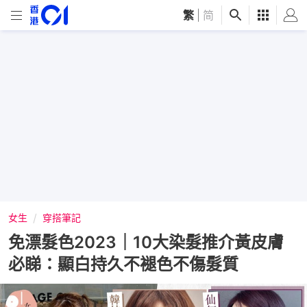
繁
|
简
女生
穿搭筆記
免漂髮色2023｜10大染髮推介黃皮膚
必睇：顯白持久不褪色不傷髮質