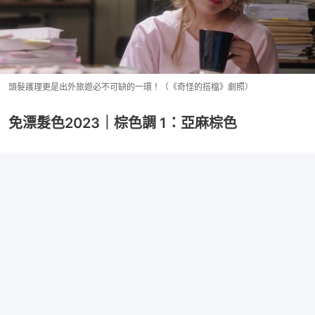
頭髮護理更是出外旅遊必不可缺的一環！（《奇怪的搭檔》劇照）
免漂髮色2023｜棕色調 1：亞麻棕色