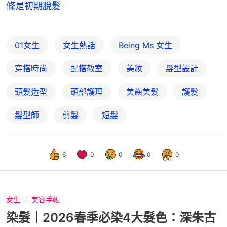
條是初期脫髮
01女生
女生熱話
Being Ms 女生
穿搭時尚
配搭教室
美妝
髮型設計
頭髮造型
頭部護理
美齒美髮
護髮
髮型師
剪髮
短髮
6
0
0
0
0
女生
美容手帳
染髮｜2026春季必染4大髮色：深朱古