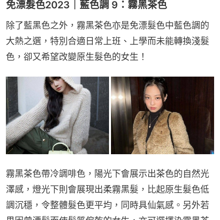
免漂髮色2023｜藍色調 9：霧黑茶色
除了藍黑色之外，霧黑茶色亦是免漂髮色中藍色調的
大熱之選，特別合適日常上班、上學而未能轉換淺髮
色，卻又希望改變原生髮色的女生！
霧黑茶色帶冷調啡色，陽光下會展示出茶色的自然光
澤感，燈光下則會展現出柔霧黑髮，比起原生髮色低
調沉穩，令整體髮色更平均，同時具仙氣感。另外若