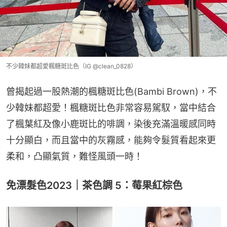
不少韓妹都超愛楓糖斑比色（IG @clean_0828）
曾揭起過一股熱潮的楓糖斑比色(Bambi Brown)，不
少韓妹都超愛！楓糖斑比色非常容易駕馭，當中結合
了楓葉紅及像小鹿斑比的啡調，染後充滿溫暖感同時
十分顯白，而且當中的灰霧感，能夠令髮質看起來更
柔和，凸顯氣質，難怪風頭一時！
免漂髮色2023｜茶色調 5：莓果紅棕色