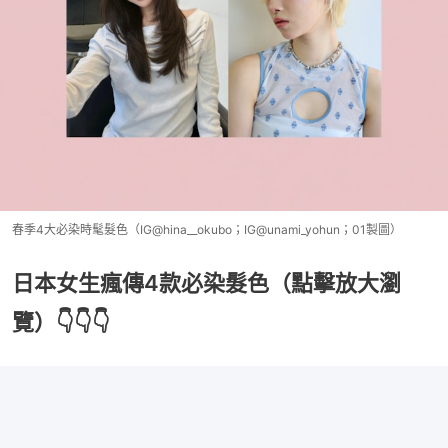
春季4大必染時髦髮色（IG@hina__okubo；IG@unami_yohun；01製圖）
日本女生瘋傳4款必染髮色（點擊放大瀏
覽）👇👇👇