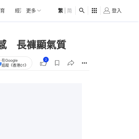
育
經濟
更多
01深圳
繁
觀點
|
简
健康
好食玩飛
登入
女
感 長褲顯氣質
2
在Google
追蹤《香港01》