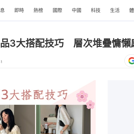
息
即時
熱榜
國際
中國
科技
生活
體
品3大搭配技巧 層次堆疊慵懶
41