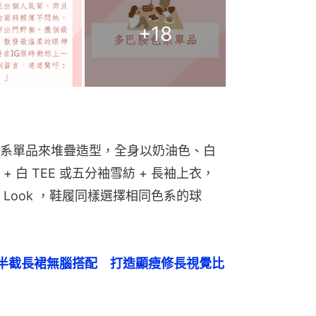
+
18
系單品來堆疊造型，全身以奶油色、白
 白 TEE 或五分袖雪紡 + 長袖上衣，
Look ，鞋履同樣選擇相同色系的球
半截長裙無腦搭配　打造顯瘦修長視覺比