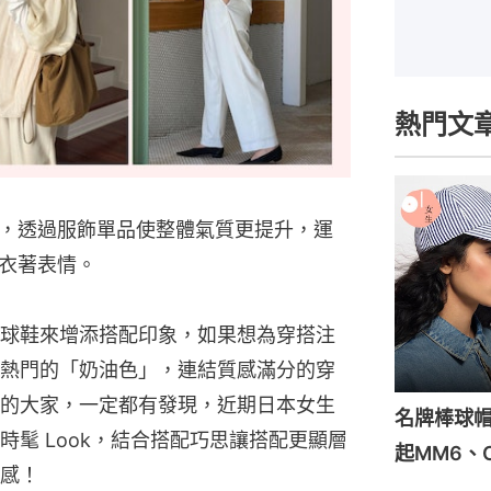
熱門文
，透過服飾單品使整體氣質更提升，運
衣著表情。
球鞋來增添搭配印象，如果想為穿搭注
熱門的「奶油色」，連結質感滿分的穿
的大家，一定都有發現，近期日本女生
名牌棒球帽
髦 Look，結合搭配巧思讓搭配更顯層
起MM6、C
感！