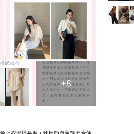
+
8
色上衣混搭長褲，利用簡單色調混合便