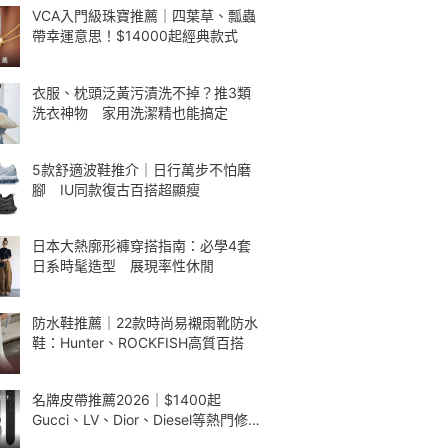
VCA入門級珠寶推薦｜四葉草、瓢蟲
帶幸運意思！$14000起經典款式
衣服、枕頭泛黃污漬洗不掉？推3類
洗衣神物 家用洗潔精也能搞定
5款舒適波鞋推介｜日行萬步不怕磨
腳 IU同款復古百搭超顯瘦
日本大熱廓形褲穿搭指南：必學4套
日系時髦造型 展現率性休閒
防水鞋推薦｜22款時尚易襯雨靴防水
鞋：Hunter、ROCKFISH高質百搭
名牌皮帶推薦2026｜$1400起
Gucci、LV、Dior、Diesel等熱門修腰
款