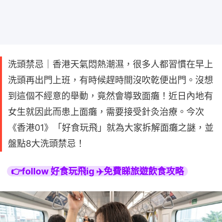
洗頭禁忌｜香港天氣悶熱潮濕，很多人都習慣在早上
洗頭再出門上班，有時候趕時間沒吹乾便出門。沒想
到這個不經意的舉動，竟然會導致面癱！近日內地有
女生就因此而患上面癱，需要接受針灸治療。今次
《香港01》「好食玩飛」就為大家拆解面癱之謎，並
盤點8大洗頭禁忌！
👉follow 好食玩飛ig ✈️免費睇旅遊飲食攻略