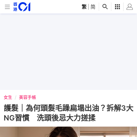
繁
|
简
女生
美容手帳
護髮｜為何頭髮毛躁扁塌出油？拆解3大
NG習慣 洗頭後忌大力搓揉