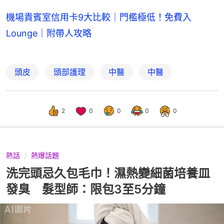
機場貴賓室信用卡9大比較｜門檻極低！免費入
Lounge｜附帶人攻略
頭皮
頭部護理
中醫
中醫
2
0
0
0
0
熱話
熱爆話題
洗完頭忌久包毛巾！濕熱變細菌培養皿
發臭 髮型師：限包3至5分鐘