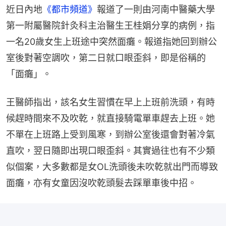
近日內地
《都市頻道》
報道了一則由河南中醫藥大學
第一附屬醫院針灸科主治醫生王桂娟分享的病例，指
一名20歲女生上班途中突然面癱。報道指她回到辦公
室後對著空調吹，第二日就口眼歪斜，即是俗稱的
「面癱」。
王醫師指出，該名女生習慣在早上上班前洗頭，有時
候趕時間來不及吹乾，就直接騎電單車趕去上班。她
不單在上班路上受到風寒，到辦公室後還會對著冷氣
直吹，翌日隨即出現口眼歪斜。其實過往也有不少類
似個案，大多數都是女OL洗頭後未吹乾就出門而導致
面癱，亦有女童因沒吹乾頭髮去踩單車後中招。