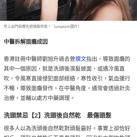
早上出門前應先把頭髮吹乾。（unsplash圖片）
中醫拆解面癱成因
香港註冊中醫師劉旭升過去曾
撰文
指出，導致面癱的
其中一個原因，就是洗頭後濕髮披面，或遇冷風直
吹，令風寒直接侵犯面部經絡，寒性收引，氣血運行
不暢，導致面癱發作。在中醫角度，通常會透過針灸
治療，並輔以處方中藥調理。
洗頭禁忌【2】洗頭後自然乾 最傷頭髮
很多人以為洗頭後自然乾對頭髮最好。事實上卻恰好