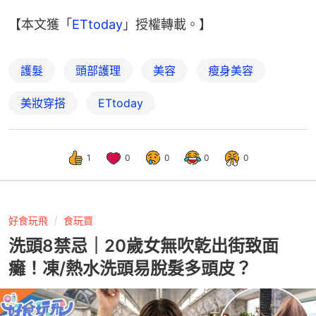
【本文獲「
ETtoday
」授權轉載。】
護髮
頭部護理
美容
瘦身美容
美妝穿搭
ETtoday
1
0
0
0
0
好食玩飛
食玩買
洗頭8禁忌｜20歲女無吹乾出街致面
癱！凍/熱水洗頭易脫髮多頭皮？