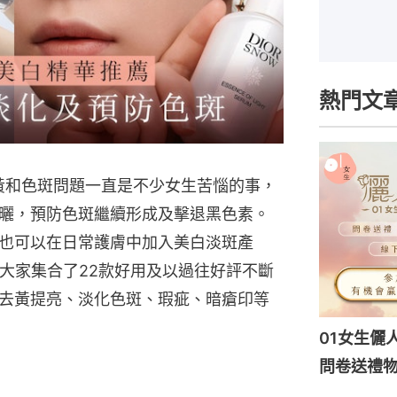
熱門文
暗黃和色斑問題一直是不少女生苦惱的事，
曬，預防色斑繼續形成及擊退黑色素。
也可以在日常護膚中加入美白淡斑產
為大家集合了22款好用及以過往好評不斷
去黃提亮、淡化色斑、瑕疵、暗瘡印等
01女生儷
問卷送禮物