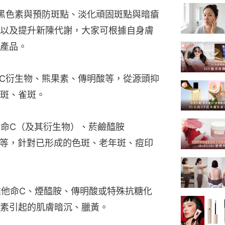
黑色素與預防斑點、淡化頑固斑點與暗瘡
以及提升新陳代謝，大家可根據自身膚
產品。
C衍生物、熊果素、傳明酸等，從源頭抑
斑、雀斑。
命C（及其衍生物）、菸鹼醯胺
noids）等，針對已形成的色斑、老年斑、痘印
維他命C、煙醯胺、傳明酸或特殊抗糖化
素引起的肌膚暗沉、臘黃。