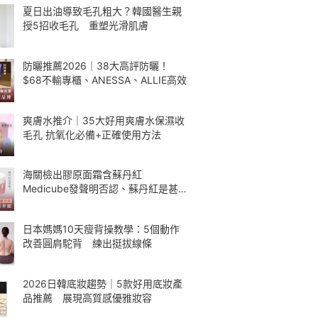
夏日出油導致毛孔粗大？韓國醫生親
授5招收毛孔 重塑光滑肌膚
防曬推薦2026｜38大高評防曬！
$68不輸專櫃、ANESSA、ALLIE高效
爽膚水推介｜35大好用爽膚水保濕收
毛孔 抗氧化必備+正確使用方法
海關檢出膠原面霜含蘇丹紅
Medicube發聲明否認、蘇丹紅是甚
麼
日本媽媽10天瘦背操教學：5個動作
改善圓肩駝背 練出挺拔線條
2026日韓底妝趨勢｜5款好用底妝產
品推薦 展現高質感優雅妝容