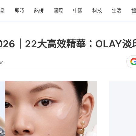
息
即時
熱榜
國際
中國
科技
生活
體
6｜22大高效精華：OLAY淡印、
00