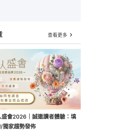
章
查看更多
人盛會2026｜誠邀讀者體驗：填
/獨家趨勢發佈