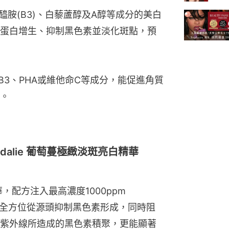
醯胺(B3)、白藜蘆醇及A醇等成分的美白
蛋白增生、抑制黑色素並淡化斑點，預
B3、PHA或維他命C等成分，能促進角質
。
udalie 葡萄蔓極緻淡斑亮白精華
華，配方注入最高濃度1000ppm 
360度全方位從源頭抑制黑色素形成，同時阻
紫外線所造成的黑色素積聚，更能顯著