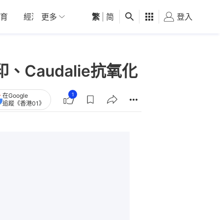
育
經濟
更多
01深圳
繁
觀點
|
简
健康
好食玩飛
登入
女
Caudalie抗氧化
1
在Google
追蹤《香港01》