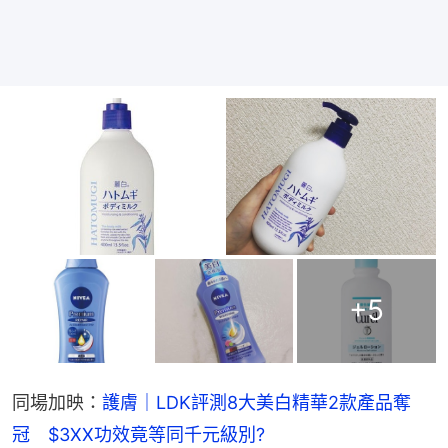
+
5
同場加映：
護膚｜LDK評測8大美白精華2款產品奪
冠　$3XX功效竟等同千元級別? 