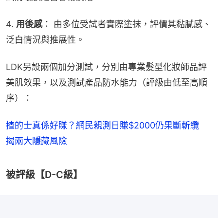
4. 
用後感
： 由多位受試者實際塗抹，評價其黏膩感、
泛白情況與推展性。
LDK另設兩個加分測試，分別由專業髮型化妝師品評
美肌效果，以及測試產品防水能力（評級由低至高順
序）：
揸的士真係好賺？網民親測日賺$2000仍果斷斬纜
揭兩大隱藏風險
被評級【D-C級】