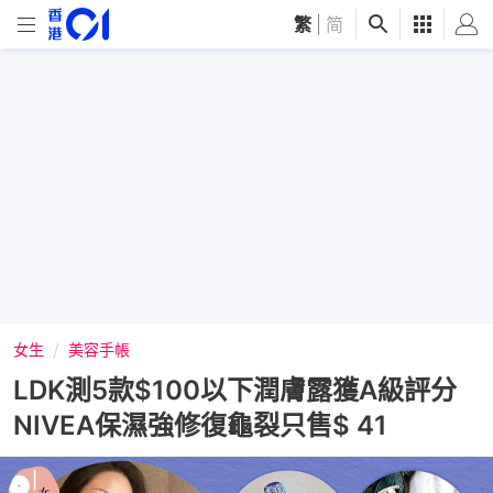
繁
|
简
女生
美容手帳
LDK測5款$100以下潤膚露獲A級評分
NIVEA保濕強修復龜裂只售$ 41