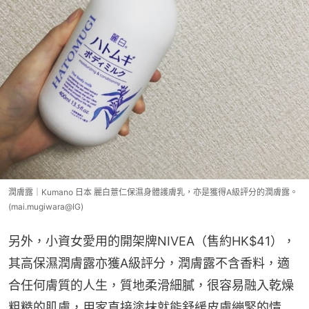
潤膚露｜Kumano 日本 麗白薏仁保濕身體護膚乳，亦是獲得A級評分的潤膚露。
(mai.mugiwara@IG)
另外，小資女愛用的開架牌NIVEA（售約HK$41），
其高保濕潤膚露亦獲A級評分，潤膚露不含香料，適
合任何膚質的人生，質地柔滑細膩，很容易融入乾燥
粗糙的肌膚，用家直接塗抹就能舒緩皮膚繃緊的情