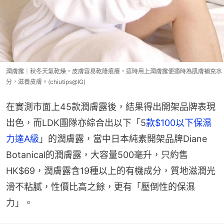
潤膚露｜秋冬天氣乾燥，皮膚容易乾隆痕癢，這時用上潤膚露便適時為肌膚補充水
分，滋養皮膚。(chiutips@IG)
在實測市面上45款潤膚露後，結果得出開架品牌表現
出色，而LDK團隊亦綜合出以下「5
款$100以下保濕
力達A級
」的潤膚露，當中日本純素開架品牌Diane 
Botanical的潤膚露，大容量500毫升，只約售
HK$69，潤膚露含19種以上的有機成分，質地滋潤光
滑不粘膩，性價比高之餘，更有「壓倒性的保濕
力」。