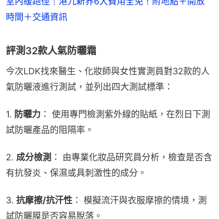
室內緩跑徑｜港九新界6大費用全免！附地點＋開放
時間＋交通資訊
評測32款人氣防曬霜
今次LDK找來醫生、化妝師與女性實測員對32款的人
氣防曬液進行測試，並列出四大測試標準：
1. 
防曬力
： 使用專門檢測紫外線的貼紙，在烈日下測
試防曬產品的阻隔率。
2. 
成分檢測
： 由專業化妝品研究員分析，檢查是否含
有抗發炎、保濕或具刺激性的成分。
3. 
抗摩擦/抗汗性
： 模擬流汗與衣服摩擦的情境，測
試防曬膜是否容易脫落。