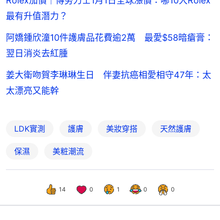
Rolex加價｜傳勞力士1月1日全球漲價：哪10大Rolex
最有升值潛力？
阿嬌鍾欣潼10件護膚品花費逾2萬 最愛$58暗瘡膏：
翌日消炎去紅腫
姜大衛吻賀李琳琳生日 伴妻抗癌相愛相守47年：太
太漂亮又能幹
LDK實測
護膚
美妝穿搭
天然護膚
保濕
美粧潮流
14
0
1
0
0