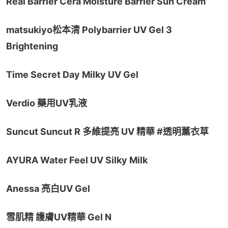
Real Barrier Cera Moisture Barrier Sun Cream
matsukiyo松本清 Polybarrier UV Gel 3 
Brightening
Time Secret Day Milky UV Gel
Verdio 藥用UV乳液
Suncut Suncut R 多維提亮 UV 精華 #透明薰衣草
AYURA Water Feel UV Silky Milk
Anessa 亮白UV Gel
雪肌精 護膚UV精華 Gel N