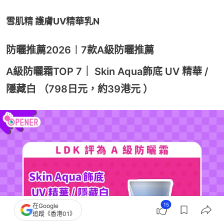
雪肌精 護膚UV精華乳N
防曬推薦2026︱7款A級防曬推薦
A級防曬霜TOP 7｜ Skin Aqua飾底 UV 精華 /
隱藏白 （798日元，約39港元 ）
15
在Google
追蹤《香港01》