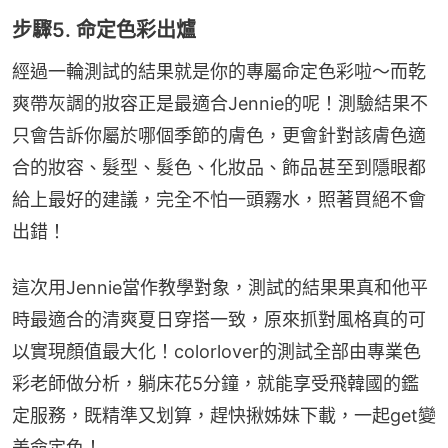
步驟5. 命定色彩出爐
經過一輪測試的結果就是你的專屬命定色彩啦～而乾
爽帶灰調的妝容正是最適合Jennie的呢！測驗結果不
只會告訴你屬於哪個季節的膚色，更會針對該膚色適
合的妝容、髮型、髮色、化妝品、飾品甚至到隱眼都
給上最好的建議，完全不怕一頭霧水，照著買絕不會
出錯！
這次用Jennie當作教學對象，測試的結果果真和他平
時最適合的清爽夏日穿搭一致，原來抓對風格真的可
以實現顏值最大化！colorlover的測試全部由專業色
彩老師做分析，躺床花5分鐘，就能享受飛韓國的鑑
定服務，既精準又划算，趕快揪姊妹下載，一起get變
美命定色！