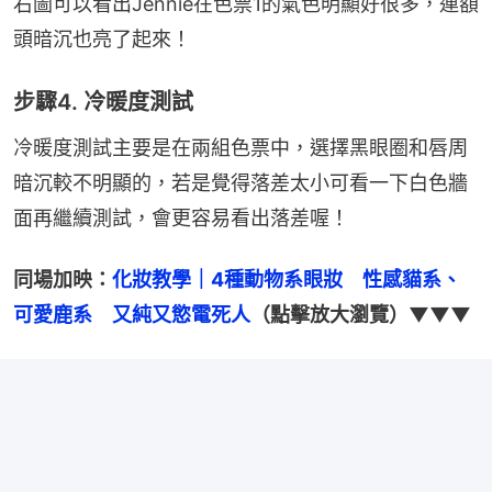
右圖可以看出Jennie在色票1的氣色明顯好很多，連額
頭暗沉也亮了起來！
步驟4. 冷暖度測試
冷暖度測試主要是在兩組色票中，選擇黑眼圈和唇周
暗沉較不明顯的，若是覺得落差太小可看一下白色牆
面再繼續測試，會更容易看出落差喔！
同場加映：
化妝教學｜4種動物系眼妝　性感貓系、
可愛鹿系　又純又慾電死人
（點擊放大瀏覽）▼▼▼