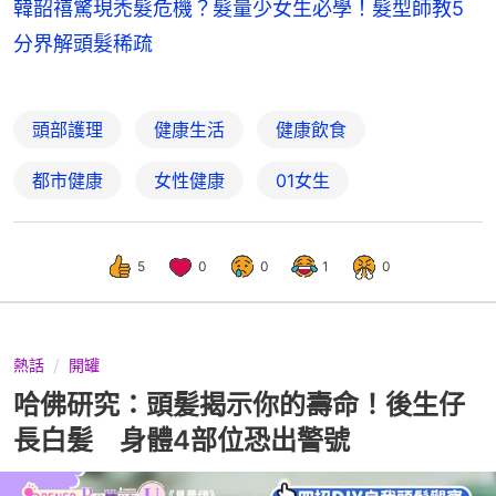
韓韶禧驚現禿髮危機？髮量少女生必學！髮型師教5
分界解頭髮稀疏
頭部護理
健康生活
健康飲食
都市健康
女性健康
01女生
5
0
0
1
0
熱話
開罐
哈佛研究：頭髪揭示你的壽命！後生仔
長白髪 身體4部位恐出警號