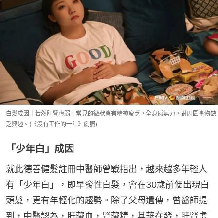
白髮成因｜若然肝腎虛弱，常見的徵狀會有精神疲乏，全身感無力，對周圍事物缺
乏興趣。(《沒有工作的一年》劇照)
「少年白」成因
就此德善健髮註冊中醫師曾戰指出，越來越多年輕人
有「少年白」，即早發性白髮，會在30歲前便出現白
頭髮，更有年輕化的趨勢。除了父母遺傳，曾醫師提
到，中醫認為，肝藏血，腎藏精，其華在發，肝腎虛