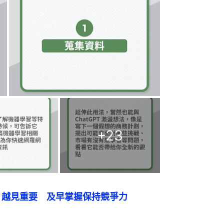
+
23
能」越見重要　及早掌握保持競爭力