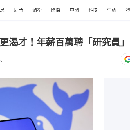
息
即時
熱榜
國際
中國
科技
生活
體
紅公司更渴才！年薪百萬聘「研究員
26