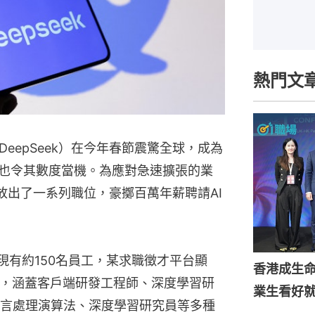
熱門文
eepSeek）在今年春節震驚全球，成為
氣也令其數度當機。為應對急速擴張的業
上放出了一系列職位，豪擲百萬年薪聘請AI
k現有約150名員工，某求職徵才平台顯
香港成生
個職位，涵蓋客戶端研發工程師、深度學習研
業生看好
言處理演算法、深度學習研究員等多種