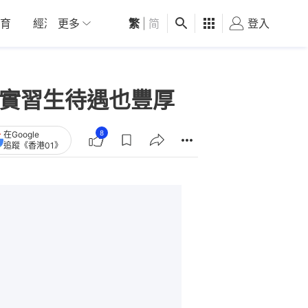
育
經濟
更多
01深圳
繁
觀點
|
简
健康
好食玩飛
登入
女
」實習生待遇也豐厚
8
在Google
追蹤《香港01》