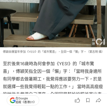
傅穎自爆當年參加《YES!》的「城市驚喜」，全因一個「懶」字。（葉志明 攝）
至於後來16歲時為何會參加《YES!》的「城市驚
喜」，傅穎笑指全因一個「懶」字：「當時我身邊所
有同學都去做暑期工，我覺得應該要努力一下，於是
就選擇一些我覺得輕鬆一點的工作。」 當時高高瘦瘦
的她從未覺得自己漂亮，全因同學幫忙拍照並寄出表
在Google
格，才誤打誤撞成功錄取成為兼職模特兒，記得當時
追蹤《香港01》