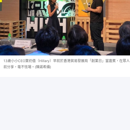
13歲小小CEO葉礽僖（Hillary）早前於香港貿易發展局「創業日」當嘉賓，在眾人
前分享，毫不怯場。(陳諾希攝)