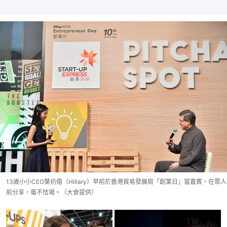
13歲小小CEO葉礽僖（Hillary）早前於香港貿易發展局「創業日」當嘉賓，在眾人
前分享，毫不怯場。（大會提供）