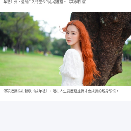
年禮》外，還剖白入行至今的心路歷程。（葉志明 攝）
傅穎近期推出新歌《成年禮》，唱出人生要歷經挫折才會成長的親身領悟。