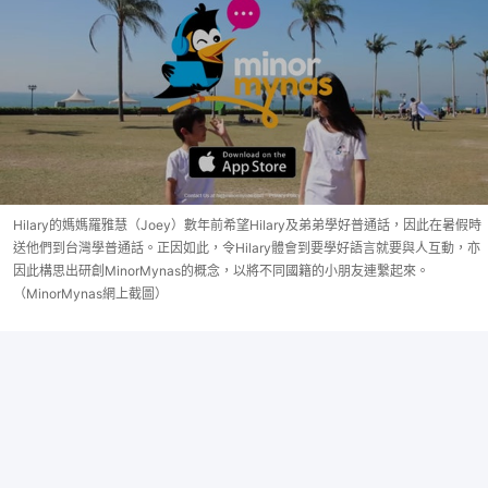
Hilary的媽媽羅雅慧（Joey）數年前希望Hilary及弟弟學好普通話，因此在暑假時
送他們到台灣學普通話。正因如此，令Hilary體會到要學好語言就要與人互動，亦
因此構思出研創MinorMynas的概念，以將不同國籍的小朋友連繫起來。
（MinorMynas網上截圖）