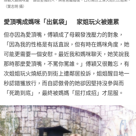
傅穎大讚媽咪是一個很堅強的人，與爸爸離婚後，日打兩份工湊大她們三姐弟。
（葉志明 攝）
愛頂嘴成媽咪「出氣袋」 家姐玩火被連累
但亦因為愛頂嘴，傅穎成了母親發洩壓力的對象，
「因為我的性格是有話直說，但有時在媽咪角度，她
可能更需要一個安慰。最近我和媽咪聊天，她笑說我
那時那麼愛頂嘴，不罵你罵誰。」傅穎又很難忘，有
次姐姐玩火燒紙扔到街上遭鄰居投訴，姐姐醒目地一
秒認錯獲放行，而自認傲骨的她卻因堅持沒參與而
「死跪到底」，最終被媽媽「屈打成招」才屈服。