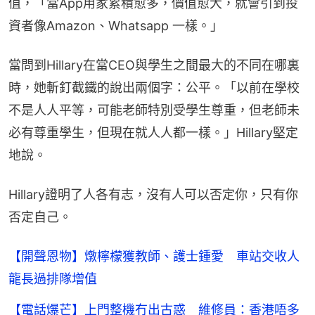
值，「當App用家累積愈多，價值愈大，就會引到投
資者像Amazon、Whatsapp 一樣。」
當問到Hillary在當CEO與學生之間最大的不同在哪裏
時，她斬釘截鐵的說出兩個字：公平。「以前在學校
不是人人平等，可能老師特別受學生尊重，但老師未
必有尊重學生，但現在就人人都一樣。」Hillary堅定
地說。
Hillary證明了人各有志，沒有人可以否定你，只有你
否定自己。
【開聲恩物】燉檸檬獲教師、護士鍾愛 車站交收人
龍長過排隊增值
【電話爆芒】上門整機冇出古惑 維修員：香港唔多