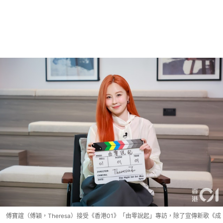
傅寶誼（傅穎，Theresa）接受《香港01》「由零說起」專訪，除了宣傳新歌《成