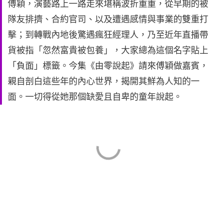
傅穎，演藝路上一路走來堪稱波折重重，從早期的被
隊友排擠、合約官司、以及遭遇感情與事業的雙重打
擊；到轉戰內地後驚遇瘋狂經理人，乃至近年直播帶
貨被指「忽然富貴被包養」，大家總為這個名字貼上
「負面」標籤。今集《由零說起》請來傅穎做嘉賓，
親自剖白這些年的內心世界，揭開其鮮為人知的一
面。一切得從她那個缺愛且自卑的童年說起。