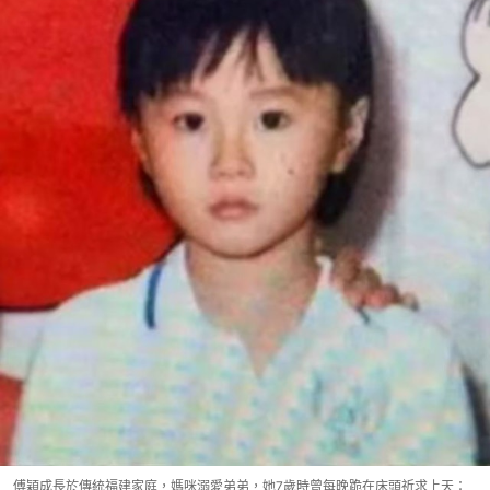
傅穎成長於傳統福建家庭，媽咪溺愛弟弟，她7歲時曾每晚跪在床頭祈求上天：