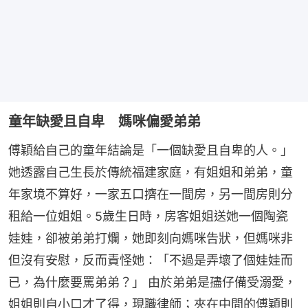
童年缺愛且自卑 媽咪偏愛弟弟
傅穎給自己的童年結論是「一個缺愛且自卑的人。」
她透露自己生長於傳統福建家庭，有姐姐和弟弟，童
年家境不算好，一家五口擠在一間房，另一間房則分
租給一位姐姐。5歲生日時，房客姐姐送她一個陶瓷
娃娃，卻被弟弟打爛，她即刻向媽咪告狀，但媽咪非
但沒有安慰，反而責怪她：「不過是弄壞了個娃娃而
已，為什麼要罵弟弟？」 由於弟弟是孻仔備受溺愛，
姐姐則自小口才了得，現職律師；夾在中間的傅穎則