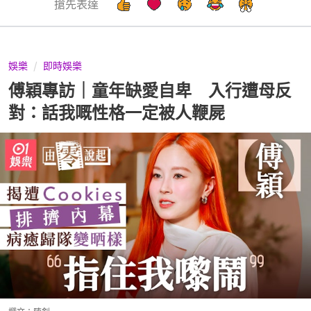
搶先表達
娛樂
即時娛樂
傅穎專訪｜童年缺愛自卑 入行遭母反
對：話我嘅性格一定被人鞭屍