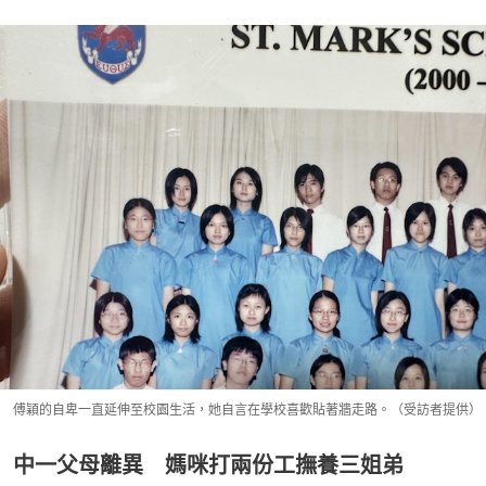
傅穎的自卑一直延伸至校園生活，她自言在學校喜歡貼著牆走路。（受訪者提供）
中一父母離異 媽咪打兩份工撫養三姐弟