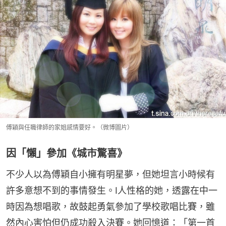
傅穎與任職律師的家姐感情要好。（微博圖片）
因「懶」參加《城市驚喜》
不少人以為傅穎自小擁有明星夢，但她坦言小時候有
許多意想不到的事情發生。I人性格的她，透露在中一
時因為想唱歌，故鼓起勇氣參加了學校歌唱比賽，雖
然內心害怕但仍成功殺入決賽。她回憶道：「第一首