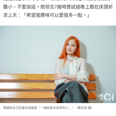
膽小、不愛說話。她坦言7歲時曾試過晚上跪在床頭祈
求上天：「希望我媽咪可以愛我多一點。」
傅穎給自己的童年結論是「一個缺愛且自卑的人」。（葉志明 攝）