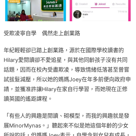
受欺凌寧自學　偶然走上創業路
年紀輕輕卻已踏上創業路，源於在國際學校讀書的
Hilary愛閱讀卻不愛追星，與其他同齡孩子沒有共同
話題，因而在校內受盡欺凌，導致情緒低落甚至曾嘗
試拔髮減壓，所以她的媽媽Joey在年多前便向政府申
請，並獲准許讓Hilary在家自行學習，而她現在正修
讀英國的遙距課程。
「有些人的興趣是閱讀、砌模型，而我的興趣就是發
展MinorMynas。」聽起來不似是她這個年齡的少女
所說的話，但媽媽Joey表示，自學令到女兒有成長，