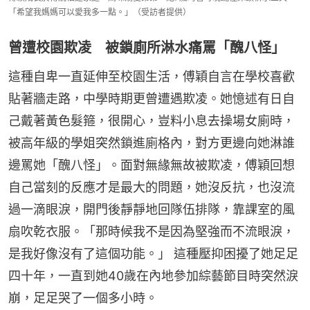
「希望我媽媽可以愛我多一點。」（受訪者提供）
曾遭校園欺凌 被鎖廁所淋水痛罵「醜八怪」
這種自卑一直延伸至校園生活，傅穎自言在學校喜歡
貼著牆走路，中學時期更曾遭遇欺凌。她憶述有日自
己戴著黃色髮箍，很開心，豈料小息去操場女廁時，
被高年級的學姐突然鎖進廁格內，對方更邊向她淋誰
邊罵她「醜八怪」。面對無緣無故被欺凌，傅穎回想
自己當刻的反應才是最大的問題，她沒反抗，也沒流
過一滴眼淚，開門後靜靜地回隊伍排隊，靠課室的風
扇吹乾衣服。「那時候我不是因為堅強而不流眼淚，
是我好像沒有了這個功能。」 這種壓抑困擾了她足足
四十年，一直到她40歲在內地參加綜藝節目時突然淚
崩，足足哭了一個多小時。