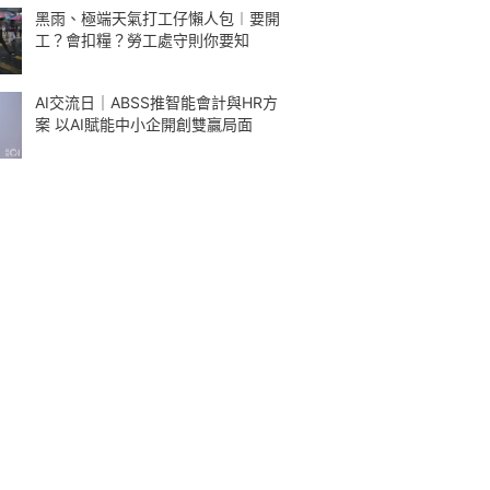
黑雨、極端天氣打工仔懶人包︱要開
工？會扣糧？勞工處守則你要知
AI交流日｜ABSS推智能會計與HR方
案 以AI賦能中小企開創雙贏局面