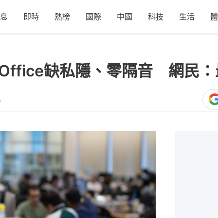
息
即時
熱榜
國際
中國
科技
生活
體
 Office缺私隱、零隔音 網民
9