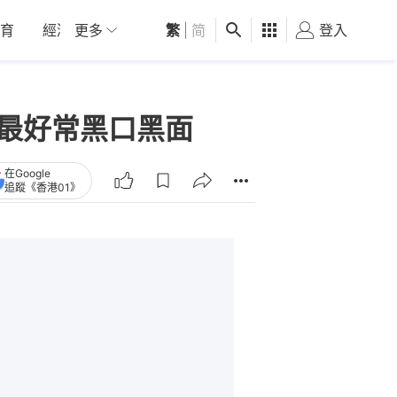
育
經濟
更多
01深圳
繁
觀點
|
简
健康
好食玩飛
登入
女
：最好常黑口黑面
在Google
追蹤《香港01》