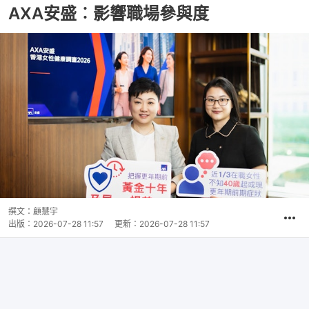
AXA安盛︰影響職場參與度
撰文：
顧慧宇
出版：
2026-07-28 11:57
更新：
2026-07-28 11:57