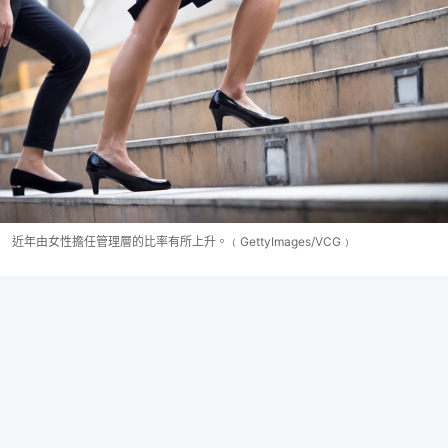
近年由女性擔任管理層的比率有所上升。﹙GettyImages/VCG﹚