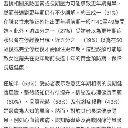
習慣相關風險因素或長期壓力可能導致更年期提早，
然而普遍對更年期仍有不少誤解。約三成一（31%）
在職女性未能正確指出更年期前期一般在40至49歲開
始。此外，逾四分之一（27%）受訪者以為更年期症
狀只會在停經後出現，近五分之一（19%）以為在50
歲後或完全停經後才需關注更年期。這些誤解可能導
致女性錯失在更年期前長達十年的黃金預防期，保障
長遠健康。
僅逾半（53%）受訪者表示熟悉更年期相關的長期健
康風險，整體認知仍有待提升。情緒及心理健康問題
（60%）、骨質疏鬆（58%）及代謝症候群（43%）
是最廣為人知的風險。然而，對於其他長遠健康隱
患，例如心血管疾病、認知障礙症及高膽固醇等風險