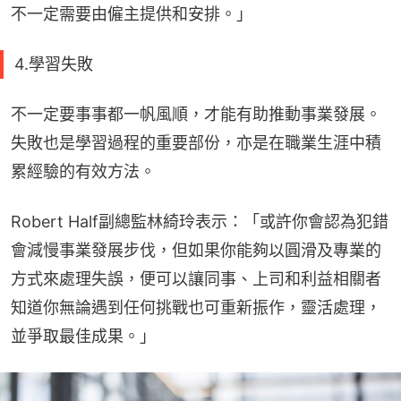
不一定需要由僱主提供和安排。」
4.學習失敗
不一定要事事都一帆風順，才能有助推動事業發展。
失敗也是學習過程的重要部份，亦是在職業生涯中積
累經驗的有效方法。
Robert Half副總監林綺玲表示：「或許你會認為犯錯
會減慢事業發展步伐，但如果你能夠以圓滑及專業的
方式來處理失誤，便可以讓同事、上司和利益相關者
知道你無論遇到任何挑戰也可重新振作，靈活處理，
並爭取最佳成果。」