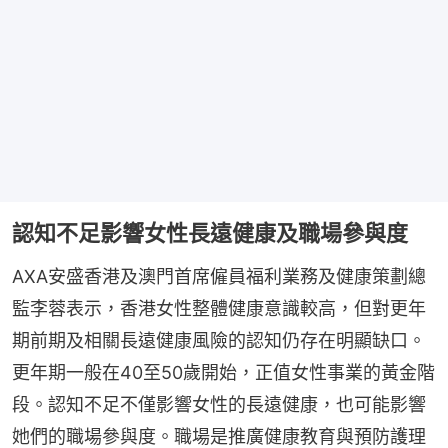
認知不足影響女性長遠健康及職場參與度
AXA安盛香港及澳門首席僱員福利業務及健康策劃總
監李蓉表示，香港女性整體健康意識較高，但對更年
期前期及相關長遠健康風險的認知仍存在明顯缺口。
更年期一般在40至50歲開始，正值女性事業的黃金階
段。認知不足不僅影響女性的長遠健康，也可能影響
她們的職場參與度。職場是推廣健康教育與預防護理