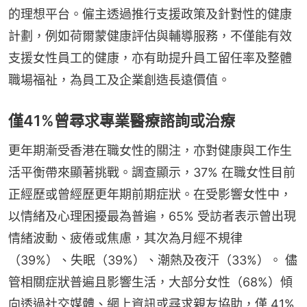
的理想平台。僱主透過推行支援政策及針對性的健康
計劃，例如荷爾蒙健康評估與輔導服務，不僅能有效
支援女性員工的健康，亦有助提升員工留任率及整體
職場福祉，為員工及企業創造長遠價值。
僅41%曾尋求專業醫療諮詢或治療
更年期漸受香港在職女性的關注，亦對健康與工作生
活平衡帶來顯著挑戰。調查顯示，37% 在職女性目前
正經歷或曾經歷更年期前期症狀。在受影響女性中，
以情緒及心理困擾最為普遍，65% 受訪者表示曾出現
情緒波動、疲倦或焦慮，其次為月經不規律
（39%）、失眠（39%）、潮熱及夜汗（33%）。 儘
管相關症狀普遍且影響生活，大部分女性（68%）傾
向透過社交媒體、網上資訊或尋求親友協助，僅 41% 