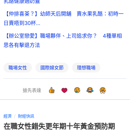
乳酪健康過奶蓋
【仲排喜茶？】幼師天后開舖 賣水果乳酪：初時一
日賣唔到30杯…
【辦公室戀愛】職場夥伴、上司追求你？ 4種單相
思各有擊退方法
職場女性
國際婦女節
理想職場
搶先表達
經濟
財經快訊
在職女性錯失更年期十年黃金預防期