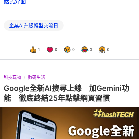
話式介面
企業AI升級轉型交流日
1
0
0
0
0
科技玩物
數碼生活
Google全新AI搜尋上線 加Gemini功
能 徹底終結25年點擊網頁習慣