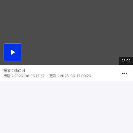
播
放
23:02
總
影
共
片
時
撰文：
陳德俐
間
出版：
2026-06-16 17:57
更新：
2026-06-17 09:26