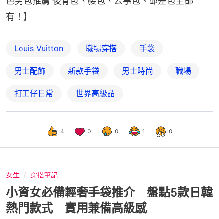
色男包推薦 後背包、腰包、公事包、郵差包全都
有！】
Louis Vuitton
職場穿搭
手袋
男士配飾
新款手袋
男士時尚
職場
打工仔日常
世界高級品
4
0
0
1
0
女生
穿搭筆記
小資女必備輕奢手袋推介 盤點5款日韓
熱門款式 實用兼備高級感