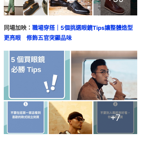
同場加映：
職場穿搭｜5個挑選眼鏡Tips讓整體造型
更亮眼　修飾五官突顯品味
+
7